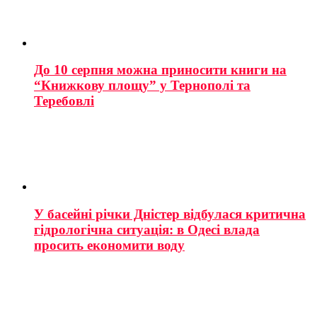
До 10 серпня можна приносити книги на
“Книжкову площу” у Тернополі та
Теребовлі
У басейні річки Дністер відбулася критична
гідрологічна ситуація: в Одесі влада
просить економити воду