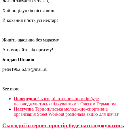
Життя забудеться тягар,
Хай поцілунків пісня лине
Й кохання п’ють усі нектар!
Живіть щасливо без маразму,
А помирайте від оргазму!
Богдан Шпаків
peter1962.62.te@mail.ru
See more
Попередня
Сьогодні інтернет-простір буде
насолоджуватись спілкуванням з Олегом Германом
Наступна
Тернопільська молодіжно-спортивна
організація Street Workout розпочала акцію для дівчат
Сьогодні інтернет-простір буде насолоджуватись