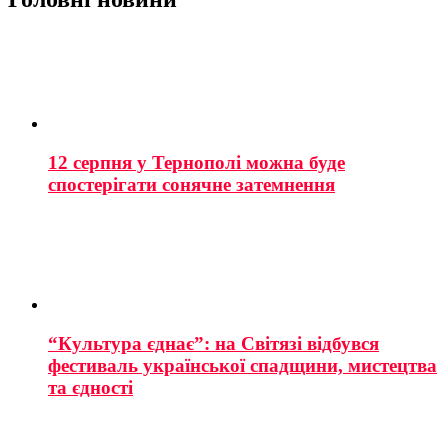
12 серпня у Тернополі можна буде
спостерігати сонячне затемнення
“Культура єднає”: на Світязі відбувся
фестиваль української спадщини, мистецтва
та єдності