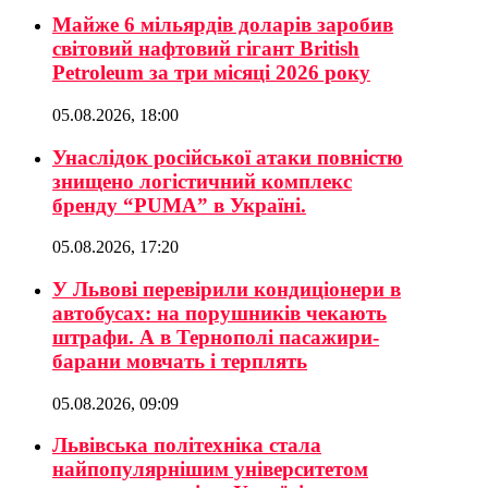
Майже 6 мільярдів доларів заробив
світовий нафтовий гігант British
Petroleum за три місяці 2026 року
05.08.2026, 18:00
Унаслідок російської атаки повністю
знищено логістичний комплекс
бренду “PUMA” в Україні.
05.08.2026, 17:20
У Львові перевірили кондиціонери в
автобусах: на порушників чекають
штрафи. А в Тернополі пасажири-
барани мовчать і терплять
05.08.2026, 09:09
Львівська політехніка стала
найпопулярнішим університетом