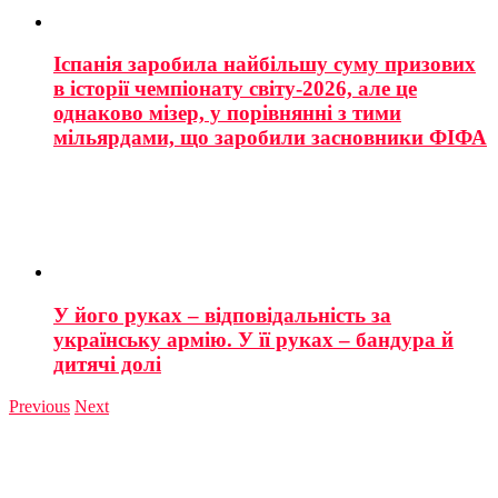
Іспанія заробила найбільшу суму призових
в історії чемпіонату світу-2026, але це
однаково мізер, у порівнянні з тими
мільярдами, що заробили засновники ФІФА
У його руках – відповідальність за
українську армію. У її руках – бандура й
дитячі долі
Previous
Next