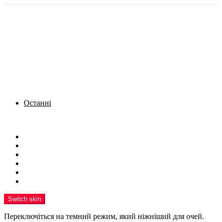
Останні
Menu
Новини
Політика
Кримінал
Фото
Надіслати новину
Реклама на сайті
Switch skin
Переключіться на темний режим, який ніжніший для очей.