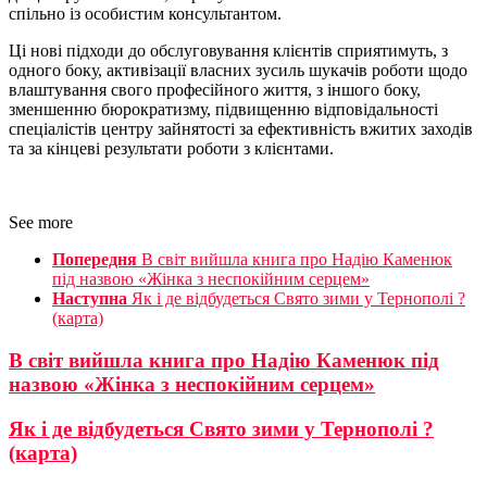
спільно із особистим консультантом.
Ці нові підходи до обслуговування клієнтів сприятимуть, з
одного боку, активізації власних зусиль шукачів роботи щодо
влаштування свого професійного життя, з іншого боку,
зменшенню бюрократизму, підвищенню відповідальності
спеціалістів центру зайнятості за ефективність вжитих заходів
та за кінцеві результати роботи з клієнтами.
See more
Попередня
В світ вийшла книга про Надію Каменюк
під назвою «Жінка з неспокійним серцем»
Наступна
Як і де відбудеться Свято зими у Тернополі ?
(карта)
В світ вийшла книга про Надію Каменюк під
назвою «Жінка з неспокійним серцем»
Як і де відбудеться Свято зими у Тернополі ?
(карта)