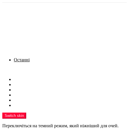
Останні
Menu
Новини
Політика
Кримінал
Фото
Надіслати новину
Реклама на сайті
Switch skin
Переключіться на темний режим, який ніжніший для очей.