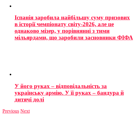
Іспанія заробила найбільшу суму призових
в історії чемпіонату світу-2026, але це
однаково мізер, у порівнянні з тими
мільярдами, що заробили засновники ФІФА
У його руках – відповідальність за
українську армію. У її руках – бандура й
дитячі долі
Previous
Next