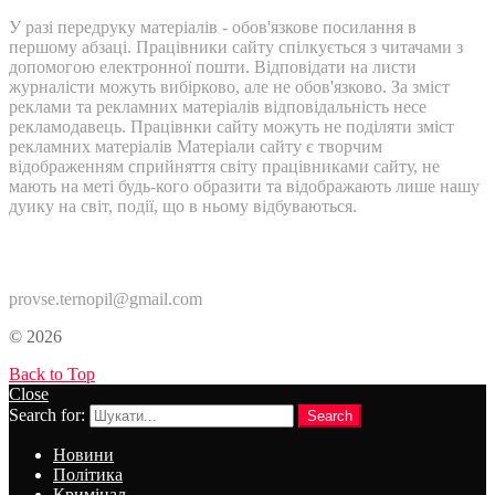
У разі передруку матеріалів - обов'язкове посилання в
першому абзаці. Працівники сайту спілкується з читачами з
допомогою електронної пошти. Відповідати на листи
журналісти можуть вибірково, але не обов'язково. За зміст
реклами та рекламних матеріалів відповідальність несе
рекламодавець. Працівнки сайту можуть не поділяти зміст
рекламних матеріалів Матеріали сайту є творчим
відображенням сприйняття світу працівниками сайту, не
мають на меті будь-кого образити та відображають лише нашу
дуику на світ, події, що в ньому відбуваються.
Контакти:
provse.ternopil@gmail.com
© 2026
Back to Top
Close
Search for:
Search
Новини
Політика
Кримінал