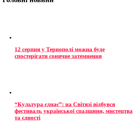
12 серпня у Тернополі можна буде
спостерігати сонячне затемнення
“Культура єднає”: на Світязі відбувся
фестиваль української спадщини, мистецтва
та єдності