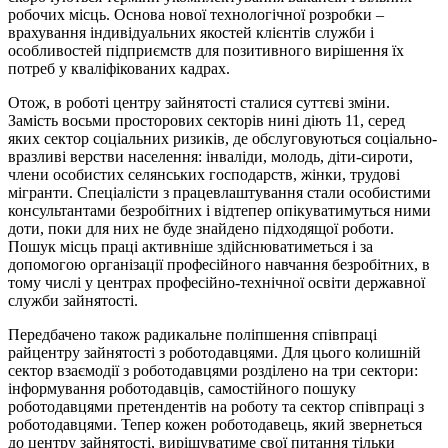
робочих місць. Основа нової технологічної розробки –
врахування індивідуальних якостей клієнтів служби і
особливостей підприємств для позитивного вирішення їх
потреб у кваліфікованих кадрах.
Отож, в роботі центру зайнятості сталися суттєві зміни.
Замість восьми просторових секторів нині діють 11, серед
яких сектор соціальних ризиків, де обслуговуються соціально-
вразливі верстви населення: інваліди, молодь, діти-сироти,
члени особистих селянських господарств, жінки, трудові
мігранти. Спеціалісти з працевлаштування стали особистими
консультантами безробітних і відтепер опікуватимуться ними
доти, поки для них не буде знайдено підходящої роботи.
Пошук місць праці активніше здійснюватиметься і за
допомогою організації професійного навчання безробітних, в
тому числі у центрах професійно-технічної освіти державної
служби зайнятості.
Передбачено також радикальне поліпшення співпраці
райцентру зайнятості з роботодавцями. Для цього колишній
сектор взаємодії з роботодавцями розділено на три сектори:
інформування роботодавців, самостійного пошуку
роботодавцями претендентів на роботу та сектор співпраці з
роботодавцями. Тепер кожен роботодавець, який звернеться
до центру зайнятості, вирішуватиме свої питання тільки