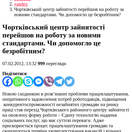
yandex
Чортківський центр зайнятості перейшов на роботу за
новими стандартами. Чи допомогло це безробітним?
Чортківський центр зайнятості
перейшов на роботу за новими
стандартами. Чи допомогло це
безробітним?
07.02.2012, 13:32
999
перегляди
Поділитися
Новою сходинкою в розв’язанні проблеми працевлаштування,
оперативного задоволення потреб роботодавців, підвищення
конкурентоспроможності незайнятих громадян на ринку
праці став перехід Чортківського районного центру зайнятості
на оновлену форму роботи – Єдину технологію надання
соціальних послуг, що має суттєві переваги. Адже
прискорюється процес працевлаштування громадян та
скорочуються терміни укомплектування вакансій і вільних