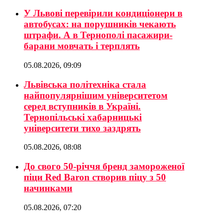
У Львові перевірили кондиціонери в
автобусах: на порушників чекають
штрафи. А в Тернополі пасажири-
барани мовчать і терплять
05.08.2026, 09:09
Львівська політехніка стала
найпопулярнішим університетом
серед вступників в Україні.
Тернопільські хабарницькі
університети тихо заздрять
05.08.2026, 08:08
До свого 50-річчя бренд замороженої
піци Red Baron створив піцу з 50
начинками
05.08.2026, 07:20