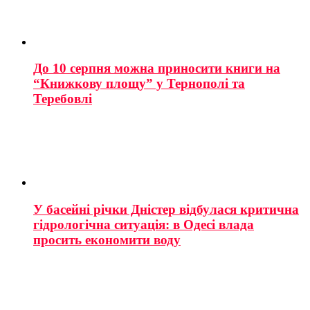
До 10 серпня можна приносити книги на
“Книжкову площу” у Тернополі та
Теребовлі
У басейні річки Дністер відбулася критична
гідрологічна ситуація: в Одесі влада
просить економити воду