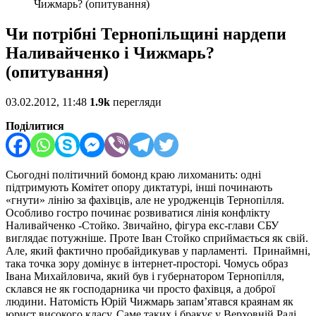
Чижмарь? (опитування)
Чи потрібні Тернопільщині нардепи
Наливайченко і Чижмарь?
(опитування)
03.02.2012, 11:48
1.9k
перегляди
Поділитися
Сьогодні політичний бомонд краю лихоманить: одні
підтримують Комітет опору диктатурі, інші починають
«гнути» лінію за фахівців, але не уродженців Тернопілля.
Особливо гостро починає розвиватися лінія конфлікту
Наливайченко -Стойко. Звичайно, фігура екс-глави СБУ
виглядає потужніше. Проте Іван Стойко сприймається як свій.
Але, який фактично пробайдикував у парламенті. Принаймні,
така точка зору домінує в інтернет-просторі. Чомусь образ
Івана Михайловича, який був і губернатором Тернопілля,
склався не як господарника чи просто фахівця, а доброї
людини. Натомість Юрій Чижмарь запам’ятався краянам як
юрист високого класу. Саме таких і бракує у Верховній Раді.