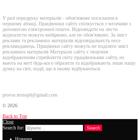
У разі передруку матеріалів - обов'язкове посилання в
першому абзаці. Працівники сайту спілкується з читачами з
допомогою електронної пошти. Відповідати на листи
журналісти можуть вибірково, але не обов'язково. За зміст
реклами та рекламних матеріалів відповідальність несе
рекламодавець. Працівнки сайту можуть не поділяти зміст
рекламних матеріалів Матеріали сайту є творчим
відображенням сприйняття світу працівниками сайту, не
мають на меті будь-кого образити та відображають лише нашу
дуику на світ, події, що в ньому відбуваються.
Контакти:
provse.ternopil@gmail.com
© 2026
Back to Top
Close
Search for:
Search
Новини