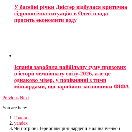
У басейні річки Дністер відбулася критична
гідрологічна ситуація: в Одесі влада
просить економити воду
Іспанія заробила найбільшу суму призових
в історії чемпіонату світу-2026, але це
однаково мізер, у порівнянні з тими
мільярдами, що заробили засновники ФІФА
Previous
Next
You are here:
Головна
yandex
Чи потрібні Тернопільщині нардепи Наливайченко і