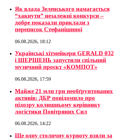
Як влада Зеленського намагається
“хакнути” незалежні конкурси –
добре показали приклади з
переписок Стефанішиної
06.08.2026, 18:12
Українські хітмейкери GERALD 032
і ШЕРШЕНЬ запустили спільний
музичний проєкт «КОМПОТ»
06.08.2026, 17:59
Майже 21 млн грн необґрунтованих
активів: ДБР повідомило про
підозру колишньому керівнику
логістики Повітряних Сил
06.08.2026, 14:22
Ще одну столичну курвоту взяли за