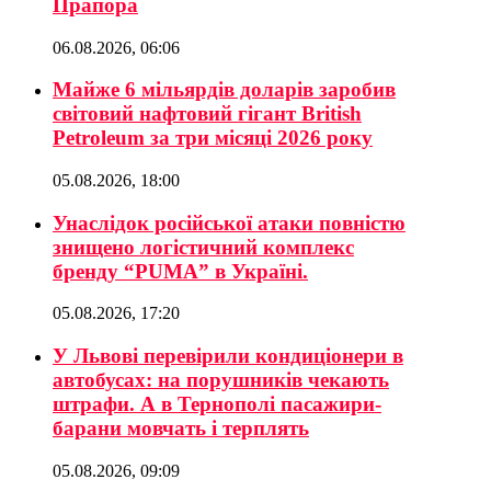
Прапора
06.08.2026, 06:06
Майже 6 мільярдів доларів заробив
світовий нафтовий гігант British
Petroleum за три місяці 2026 року
05.08.2026, 18:00
Унаслідок російської атаки повністю
знищено логістичний комплекс
бренду “PUMA” в Україні.
05.08.2026, 17:20
У Львові перевірили кондиціонери в
автобусах: на порушників чекають
штрафи. А в Тернополі пасажири-
барани мовчать і терплять
05.08.2026, 09:09