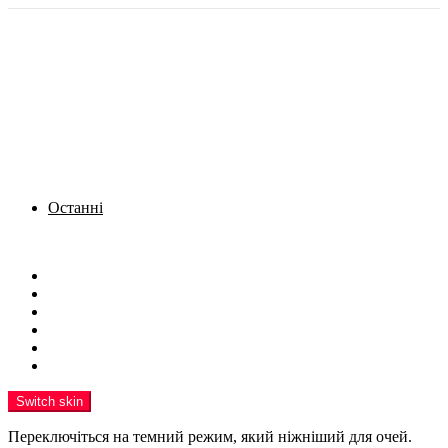
Останні
Menu
Новини
Політика
Кримінал
Фото
Надіслати новину
Реклама на сайті
Switch skin
Переключіться на темний режим, який ніжніший для очей.