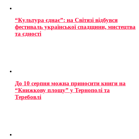
“Культура єднає”: на Світязі відбувся
фестиваль української спадщини, мистецтва
та єдності
До 10 серпня можна приносити книги на
“Книжкову площу” у Тернополі та
Теребовлі