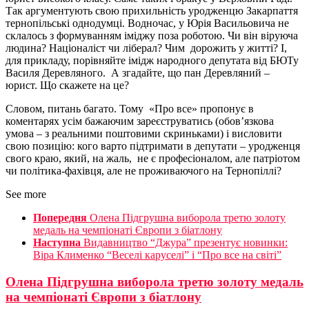
Так аргументують свою прихильність уродженцю Закарпаття
тернопільські однодумці. Водночас, у Юрія Васильовича не
склалось з формуванням іміджу поза роботою. Чи він віруюча
людина? Націоналіст чи ліберал? Чим дорожить у житті? І,
для прикладу, порівняйте імідж народного депутата від БЮТу
Василя Деревляного. А згадайте, що пан Деревляний –
юрист. Що скажете на це?
Словом, питань багато. Тому «Про все» пропонує в
коментарях усім бажаючим зареєструватись (обов’язкова
умова – з реальними поштовими скриньками) і висловити
свою позицію: кого варто підтримати в депутати – уродженця
свого краю, який, на жаль, не є професіоналом, але патріотом
чи політика-фахівця, але не проживаючого на Тернопіллі?
See more
Попередня
Олена Підгрушна виборола третю золоту
медаль на чемпіонаті Європи з біатлону
Наступна
Видавництво “Джура” презентує новинки:
Віра Клименко “Веселі каруселі” і “Про все на світі”
Олена Підгрушна виборола третю золоту медаль
на чемпіонаті Європи з біатлону