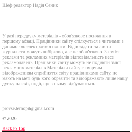
Шеф-редактор Надія Сеник
У разі передруку матеріалів - обов'язкове посилання в
першому абзаці. Працівники сайту спілкується з читачами з
допомогою електронної пошти. Відповідати на листи
журналісти можуть вибірково, але не обов'язково. За зміст
реклами та рекламних матеріалів відповідальність несе
рекламодавець. Працівнки сайту можуть не поділяти зміст
рекламних матеріалів Матеріали сайту є творчим
відображенням сприйняття світу працівниками сайту, не
мають на меті будь-кого образити та відображають лише нашу
дуику на світ, події, що в ньому відбуваються.
Контакти:
provse.ternopil@gmail.com
© 2026
Back to Top