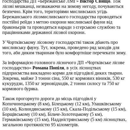
господарства ДП «Бережанське ЛМГ»
Віктор Свищо
. Тож
лісові мешканці, незважаючи на зимову негоду, почуваються
безпечно. Крім того, територіями мисливських угідь
Бережанського лісомисливського господарства проводяться
постійні рейди з метою охорони мисливської фауни від
браконьєрів та проводяться наради з єгерською службою та
працівниками державної лісової охорони.
У Чортківському лісовому господарстві також дбають про
мисливську фауну. Тут, зокрема, проведено ряд заходів для
того, аби диким тваринам було комфортніше перечекати зиму.
За інформацією головного лісничого ДП «Чортківське лісове
господарство»
Романа Попіля
, в усіх лісництвах
підприємства викладено корми для підгодівлі диких тварин.
Зокрема, майже 3 тонни сіна, 550 кг кормових віників, 530 кг
кукурудзи, 1350 кг зерновідходів, 2 тонни силосу та 750 кг
кормового буряка.
Також прогорнуто дороги до місць підгодівлі у
Копичинецькому (8 км), Білецькому (12 км), Улашківському
(10 км), Колиндянському (15 км), Скала-Подільському (15 км),
Борщівському (10 км), Більче-Золотецькому (5 км),
Гермаківському (15 км), Наддністрянському (5 км) лісництвах,
загальною протяжністю 95 кілометрів.