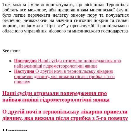
Тож можна сміливо констатувати, що лісівники Тернопілля
роблять все можливе, аби представникам мисливської фауни
було легше перечекати нелегку зимову пору та почуватися
безпечно, незважаючи на значний сніговий покрив та сильні
морози, повідомили “Про все” у прес-службі Тернопільського
обласного управління лісового та мисливського господарства
See more
Попередня
Наші сусіди отримали попередження про
найважливіші гідрометеорологічні явища
Наступна
О другій ночі в тернопільську лікарню
привезли дівчину, яка вижила після стрибка з 5-го
поверху
Наші сусіди отримали попередження про
найважливіші гідрометеорологічні явища
О другій ночі в тернопільську лікарню привезли
дівчину, яка вижила після стрибка з 5-го поверху
Новини