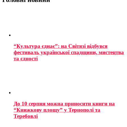
“Культура єднає”: на Світязі відбувся
фестиваль української спадщини, мистецтва
та єдності
До 10 серпня можна приносити книги на
“Книжкову площу” у Тернополі та
Теребовлі