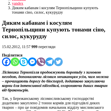
yandex
Диким кабанам і косулям Тернопільщини купують
тонами сіно, силос, кукурудзу
Диким кабанам і косулям
Тернопільщини купують тонами сіно,
силос, кукурудзу
15.02.2012, 11:57
999
перегляди
Поділитися
Лісівники Тернопілля продовжують боротьбу з зимовою
негодою, допомагаючи лісовим мешканцям усім, чим можна
– прочищають дорогу до біоспоруд, додатково закупляючи
корми для інтенсивної підгодівлі, охороняючи диких тварин
від браконьєрів.
Так, у Бережанському лісомисливському господарстві
додатково закуплено 2 тонни кормів для підгодівлі диких
тварин – про це повідомив начальник відділу мисливського