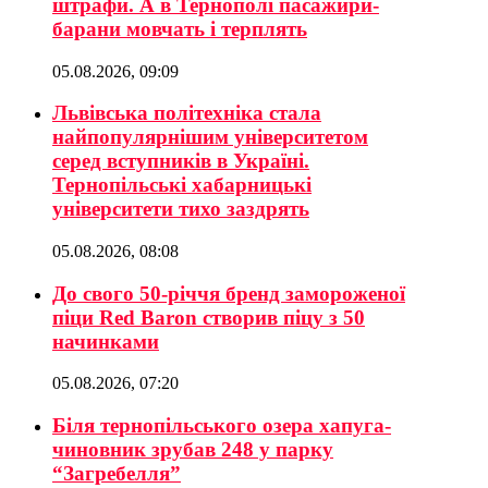
штрафи. А в Тернополі пасажири-
барани мовчать і терплять
05.08.2026, 09:09
Львівська політехніка стала
найпопулярнішим університетом
серед вступників в Україні.
Тернопільські хабарницькі
університети тихо заздрять
05.08.2026, 08:08
До свого 50-річчя бренд замороженої
піци Red Baron створив піцу з 50
начинками
05.08.2026, 07:20
Біля тернопільського озера хапуга-
чиновник зрубав 248 у парку
“Загребелля”