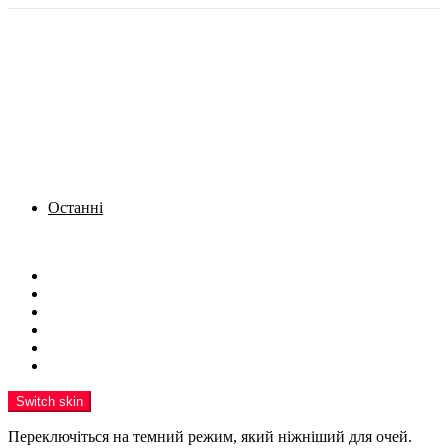
Останні
Menu
Новини
Політика
Кримінал
Фото
Надіслати новину
Реклама на сайті
Switch skin
Переключіться на темний режим, який ніжніший для очей.