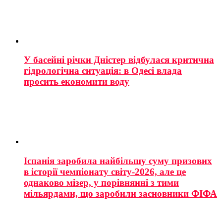
У басейні річки Дністер відбулася критична
гідрологічна ситуація: в Одесі влада
просить економити воду
Іспанія заробила найбільшу суму призових
в історії чемпіонату світу-2026, але це
однаково мізер, у порівнянні з тими
мільярдами, що заробили засновники ФІФА