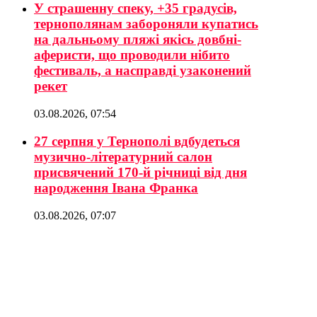
У страшенну спеку, +35 градусів,
тернополянам забороняли купатись
на дальньому пляжі якісь довбні-
аферисти, що проводили нібито
фестиваль, а насправді узаконений
рекет
03.08.2026, 07:54
27 серпня у Тернополі вдбудеться
музично-літературний салон
присвячений 170-й річниці від дня
народження Івана Франка
03.08.2026, 07:07