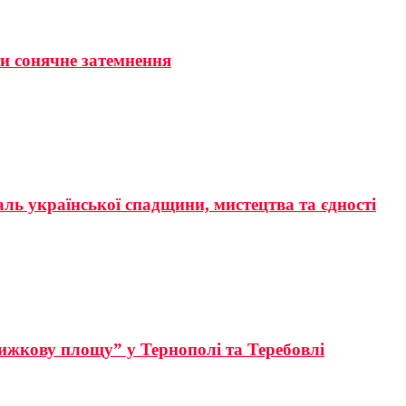
ти сонячне затемнення
аль української спадщини, мистецтва та єдності
ижкову площу” у Тернополі та Теребовлі