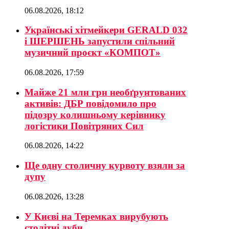
06.08.2026, 18:12
Українські хітмейкери GERALD 032
і ШЕРШЕНЬ запустили спільний
музичний проєкт «КОМПОТ»
06.08.2026, 17:59
Майже 21 млн грн необґрунтованих
активів: ДБР повідомило про
підозру колишньому керівнику
логістики Повітряних Сил
06.08.2026, 14:22
Ще одну столичну курвоту взяли за
дупу
06.08.2026, 13:28
У Києві на Теремках вирубують
столітні дуби