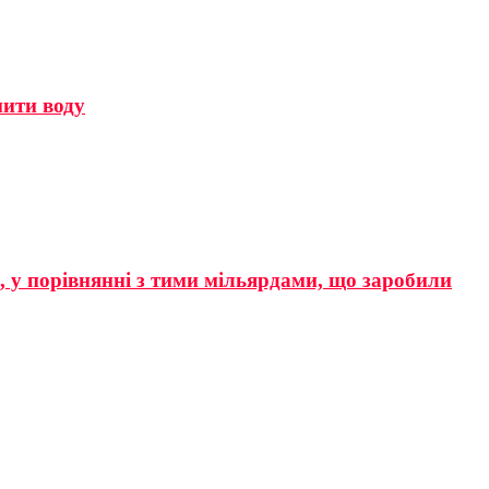
мити воду
р, у порівнянні з тими мільярдами, що заробили