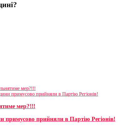
щині?
льнятиме мер?!!!
ьщини примусово прийняли в Партію Регіонів!
ятиме мер?!!!
ни примусово прийняли в Партію Регіонів!