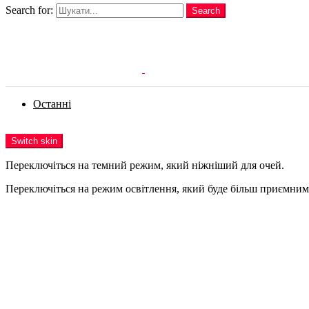
Search for:
Search
Login
Останні
Menu
Switch skin
Переключіться на темний режим, який ніжніший для очей.
Переключіться на режим освітлення, який буде більш приємним 
Login