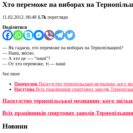
Хто переможе на виборах на Тернопіль
11.02.2012, 06:48
1.7k
перегляди
Поділитися
— Як гадаєш, хто переможе на виборах на Тернопільщині?
— Наші, звісно.
— А хто це —- “наші”?
— От хто переможе, ті — наші
See more
Попередня
Паскудство тернопільської медицини: кого зві
Наступна
Всіх працівників спиртових заводів Тернопіл
Паскудство тернопільської медицини: кого звільн
Всіх працівників спиртових заводів Тернопільщи
Новини