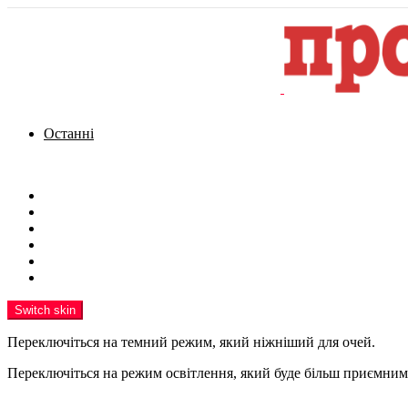
Останні
Menu
Новини
Політика
Кримінал
Фото
Надіслати новину
Реклама на сайті
Switch skin
Переключіться на темний режим, який ніжніший для очей.
Переключіться на режим освітлення, який буде більш приємним 
шукати