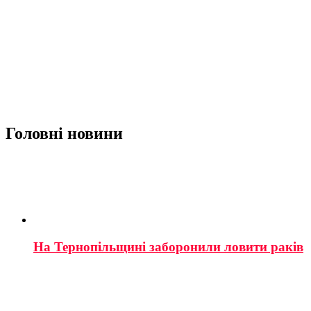
Головні новини
На Тернопільщині заборонили ловити раків