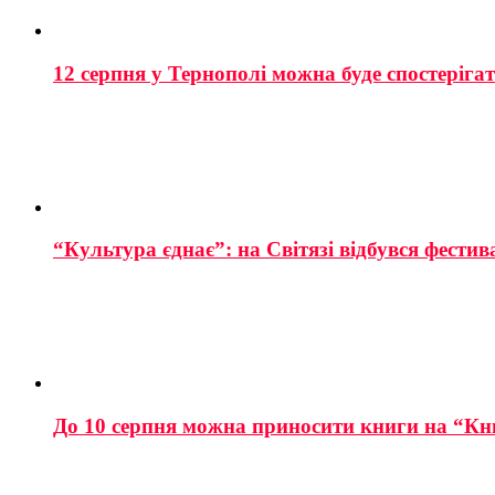
12 серпня у Тернополі можна буде спостеріга
“Культура єднає”: на Світязі відбувся фестив
До 10 серпня можна приносити книги на “Кн