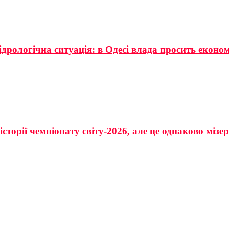
ідрологічна ситуація: в Одесі влада просить еконо
сторії чемпіонату світу-2026, але це однаково мізе