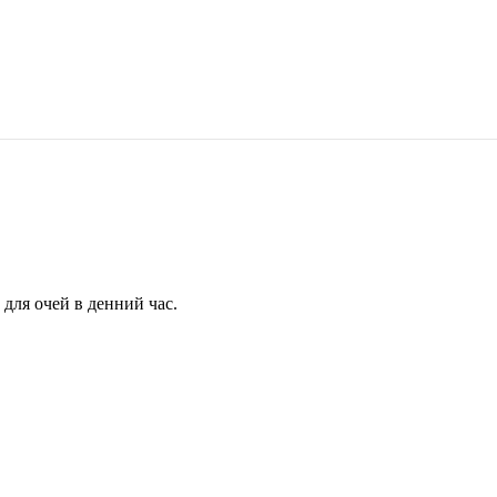
для очей в денний час.