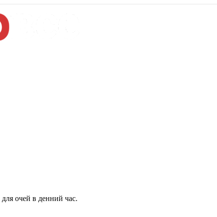
для очей в денний час.