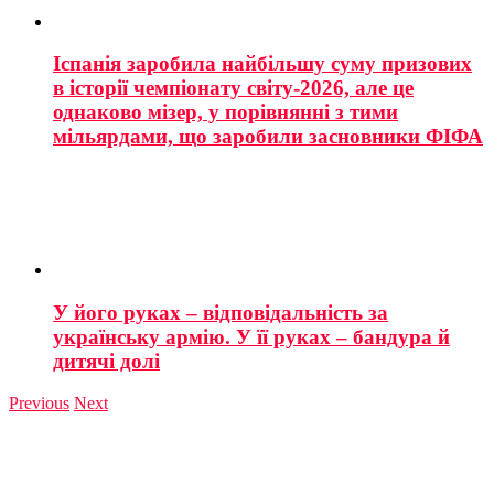
Іспанія заробила найбільшу суму призових
в історії чемпіонату світу-2026, але це
однаково мізер, у порівнянні з тими
мільярдами, що заробили засновники ФІФА
У його руках – відповідальність за
українську армію. У її руках – бандура й
дитячі долі
Previous
Next