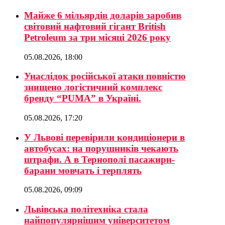
Майже 6 мільярдів доларів заробив
світовий нафтовий гігант British
Petroleum за три місяці 2026 року
05.08.2026, 18:00
Унаслідок російської атаки повністю
знищено логістичний комплекс
бренду “PUMA” в Україні.
05.08.2026, 17:20
У Львові перевірили кондиціонери в
автобусах: на порушників чекають
штрафи. А в Тернополі пасажири-
барани мовчать і терплять
05.08.2026, 09:09
Львівська політехніка стала
найпопулярнішим університетом