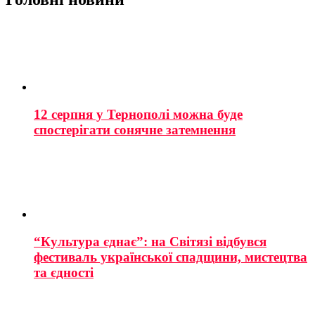
12 серпня у Тернополі можна буде
спостерігати сонячне затемнення
“Культура єднає”: на Світязі відбувся
фестиваль української спадщини, мистецтва
та єдності