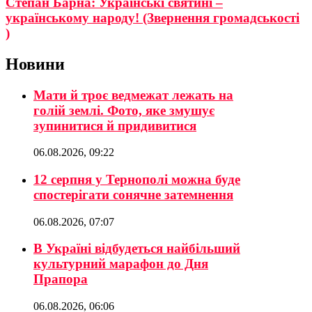
Степан Барна: Українські святині –
українському народу! (Звернення громадськості
)
Новини
Мати й троє ведмежат лежать на
голій землі. Фото, яке змушує
зупинитися й придивитися
06.08.2026, 09:22
12 серпня у Тернополі можна буде
спостерігати сонячне затемнення
06.08.2026, 07:07
В Україні відбудеться найбільший
культурний марафон до Дня
Прапора
06.08.2026, 06:06