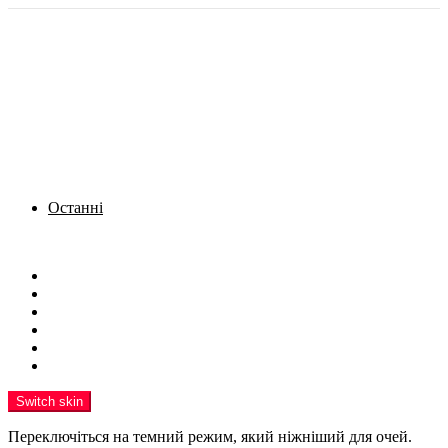
Останні
Menu
Новини
Політика
Кримінал
Фото
Надіслати новину
Реклама на сайті
Switch skin
Переключіться на темний режим, який ніжніший для очей.