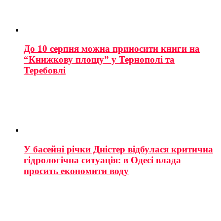
До 10 серпня можна приносити книги на
“Книжкову площу” у Тернополі та
Теребовлі
У басейні річки Дністер відбулася критична
гідрологічна ситуація: в Одесі влада
просить економити воду