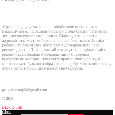
У разі передруку матеріалів - обов'язкове посилання в
першому абзаці. Працівники сайту спілкується з читачами з
допомогою електронної пошти. Відповідати на листи
журналісти можуть вибірково, але не обов'язково. За зміст
реклами та рекламних матеріалів відповідальність несе
рекламодавець. Працівнки сайту можуть не поділяти зміст
рекламних матеріалів Матеріали сайту є творчим
відображенням сприйняття світу працівниками сайту, не
мають на меті будь-кого образити та відображають лише нашу
дуику на світ, події, що в ньому відбуваються.
Контакти:
provse.ternopil@gmail.com
© 2026
Back to Top
Close