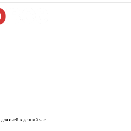
для очей в денний час.