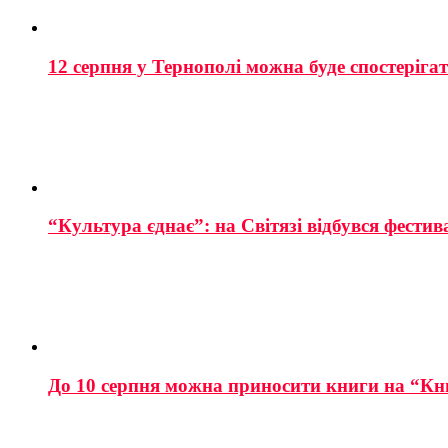
12 серпня у Тернополі можна буде спостеріга
“Культура єднає”: на Світязі відбувся фестив
До 10 серпня можна приносити книги на “Кн