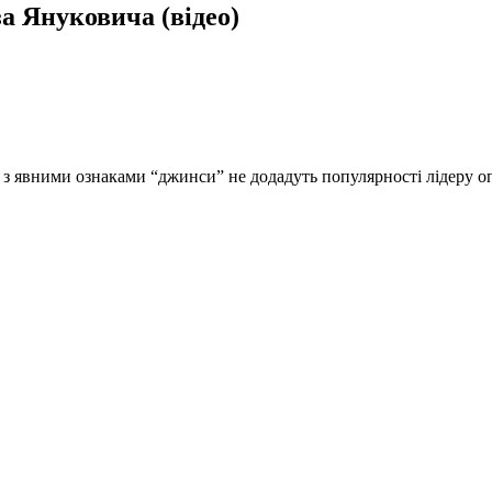
а Януковича (відео)
и з явними ознаками “джинси” не додадуть популярності лідеру о