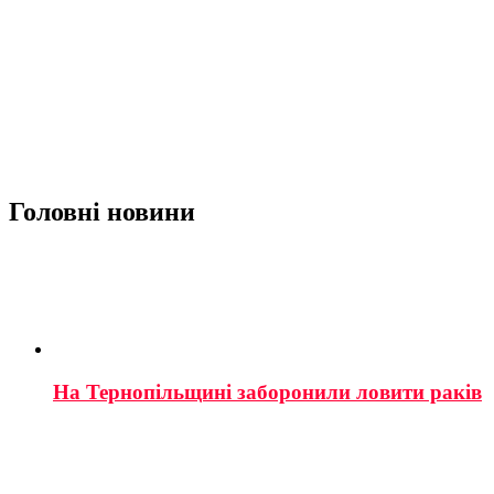
Головні новини
На Тернопільщині заборонили ловити раків