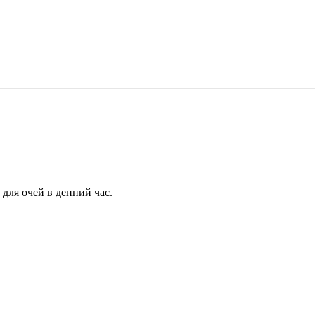
для очей в денний час.