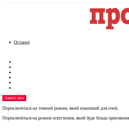
Останні
Menu
Новини
Політика
Кримінал
Фото
Надіслати новину
Реклама на сайті
Switch skin
Переключіться на темний режим, який ніжніший для очей.
Переключіться на режим освітлення, який буде більш приємним 
шукати