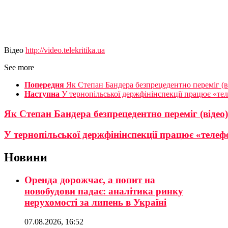
Відео
http://video.telekritika.ua
See more
Попередня
Як Степан Бандера безпрецедентно переміг (в
Наступна
У тернопільської держфінінспекції працює «те
Як Степан Бандера безпрецедентно переміг (відео)
У тернопільської держфінінспекції працює «телеф
Новини
Оренда дорожчає, а попит на
новобудови падає: аналітика ринку
нерухомості за липень в Україні
07.08.2026, 16:52