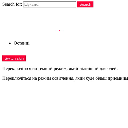
Search for:
Search
Login
Останні
Menu
Switch skin
Переключіться на темний режим, який ніжніший для очей.
Переключіться на режим освітлення, який буде більш приємним 
Login