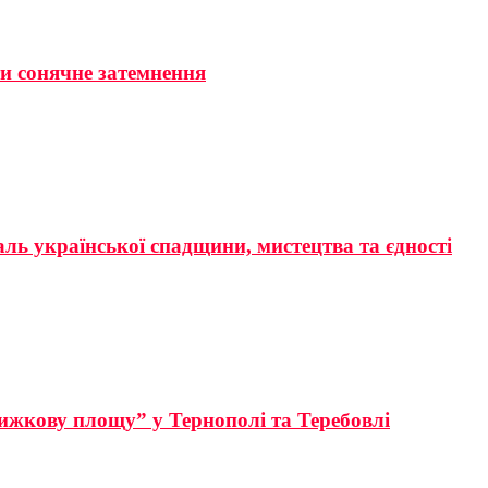
ти сонячне затемнення
аль української спадщини, мистецтва та єдності
ижкову площу” у Тернополі та Теребовлі