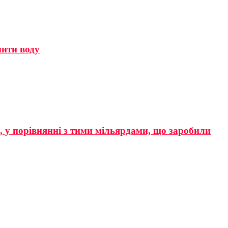
мити воду
р, у порівнянні з тими мільярдами, що заробили