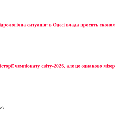
ідрологічна ситуація: в Одесі влада просить еконо
сторії чемпіонату світу-2026, але це однаково мізе
о)