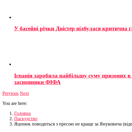
У басейні річки Дністер відбулася критична г
Іспанія заробила найбільшу суму призових в і
засновники ФІФА
Previous
Next
You are here:
Головна
Паскудство
Яценюк поводиться з пресою не краще за Януковича (віде