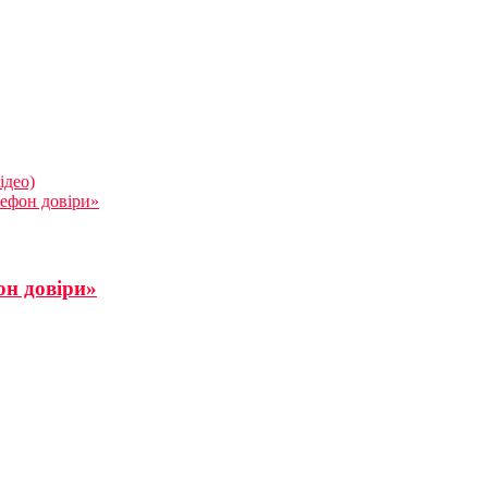
ідео)
лефон довіри»
он довіри»