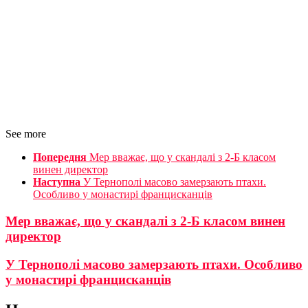
See more
Попередня
Мер вважає, що у скандалі з 2-Б класом
винен директор
Наступна
У Тернополі масово замерзають птахи.
Особливо у монастирі францисканців
Мер вважає, що у скандалі з 2-Б класом винен
директор
У Тернополі масово замерзають птахи. Особливо
у монастирі францисканців