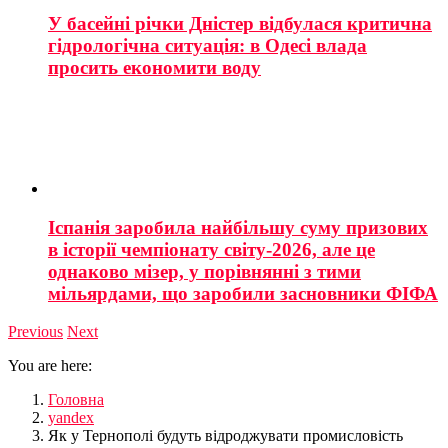
У басейні річки Дністер відбулася критична
гідрологічна ситуація: в Одесі влада
просить економити воду
Іспанія заробила найбільшу суму призових
в історії чемпіонату світу-2026, але це
однаково мізер, у порівнянні з тими
мільярдами, що заробили засновники ФІФА
Previous
Next
You are here:
Головна
yandex
Як у Тернополі будуть відроджувати промисловість