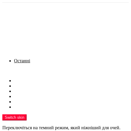
Останні
Menu
Новини
Політика
Кримінал
Фото
Надіслати новину
Реклама на сайті
Switch skin
Переключіться на темний режим, який ніжніший для очей.