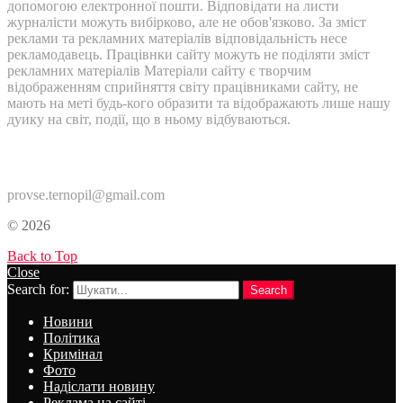
допомогою електронної пошти. Відповідати на листи
журналісти можуть вибірково, але не обов'язково. За зміст
реклами та рекламних матеріалів відповідальність несе
рекламодавець. Працівнки сайту можуть не поділяти зміст
рекламних матеріалів Матеріали сайту є творчим
відображенням сприйняття світу працівниками сайту, не
мають на меті будь-кого образити та відображають лише нашу
дуику на світ, події, що в ньому відбуваються.
Контакти:
provse.ternopil@gmail.com
© 2026
Back to Top
Close
Search for:
Search
Новини
Політика
Кримінал
Фото
Надіслати новину
Реклама на сайті