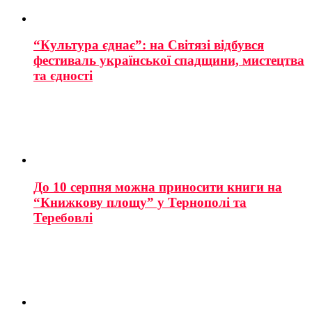
“Культура єднає”: на Світязі відбувся
фестиваль української спадщини, мистецтва
та єдності
До 10 серпня можна приносити книги на
“Книжкову площу” у Тернополі та
Теребовлі