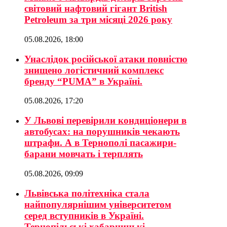
світовий нафтовий гігант British
Petroleum за три місяці 2026 року
05.08.2026, 18:00
Унаслідок російської атаки повністю
знищено логістичний комплекс
бренду “PUMA” в Україні.
05.08.2026, 17:20
У Львові перевірили кондиціонери в
автобусах: на порушників чекають
штрафи. А в Тернополі пасажири-
барани мовчать і терплять
05.08.2026, 09:09
Львівська політехніка стала
найпопулярнішим університетом
серед вступників в Україні.
Тернопільські хабарницькі