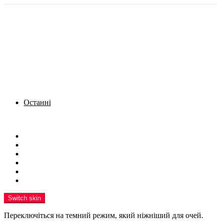
Останні
Menu
Новини
Політика
Кримінал
Фото
Надіслати новину
Реклама на сайті
Switch skin
Переключіться на темний режим, який ніжніший для очей.