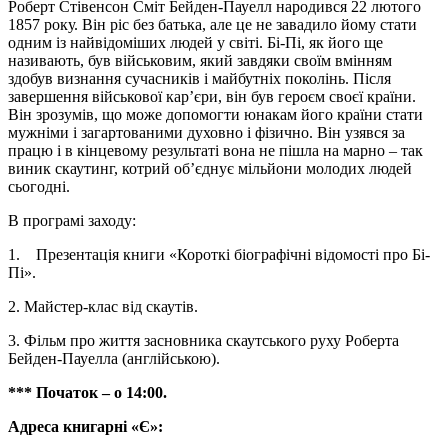
Роберт Стівенсон Сміт Бейден-Пауелл народився 22 лютого
1857 року. Він ріс без батька, але це не завадило йому стати
одним із найвідоміших людей у світі. Бі-Пі, як його ще
називають, був військовим, який завдяки своїм вмінням
здобув визнання сучасників і майбутніх поколінь. Після
завершення військової кар’єри, він був героєм своєї країни.
Він зрозумів, що може допомогти юнакам його країни стати
мужніми і загартованими духовно і фізично. Він узявся за
працю і в кінцевому результаті вона не пішла на марно – так
виник скаутинг, котрий об’єднує мільйони молодих людей
сьогодні.
В програмі заходу:
1. Презентація книги «Короткі біографічні відомості про Бі-
Пі».
2. Майстер-клас від скаутів.
3. Фільм про життя засновника скаутського руху Роберта
Бейден-Пауелла (англійською).
***
Початок – о 14:00.
Адреса книгарні «Є»: