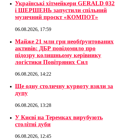
Українські хітмейкери GERALD 032
і ШЕРШЕНЬ запустили спільний
музичний проєкт «КОМПОТ»
06.08.2026, 17:59
Майже 21 млн грн необґрунтованих
активів: ДБР повідомило про
підозру колишньому керівнику
логістики Повітряних Сил
06.08.2026, 14:22
Ще одну столичну курвоту взяли за
дупу
06.08.2026, 13:28
У Києві на Теремках вирубують
столітні дуби
06.08.2026, 12:45