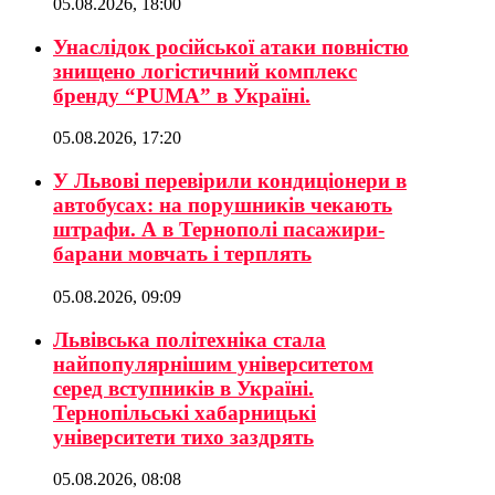
05.08.2026, 18:00
Унаслідок російської атаки повністю
знищено логістичний комплекс
бренду “PUMA” в Україні.
05.08.2026, 17:20
У Львові перевірили кондиціонери в
автобусах: на порушників чекають
штрафи. А в Тернополі пасажири-
барани мовчать і терплять
05.08.2026, 09:09
Львівська політехніка стала
найпопулярнішим університетом
серед вступників в Україні.
Тернопільські хабарницькі
університети тихо заздрять
05.08.2026, 08:08