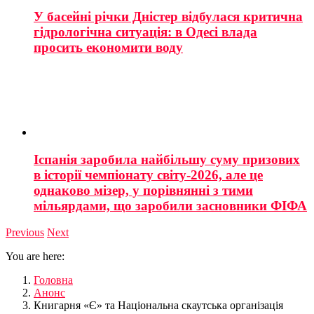
У басейні річки Дністер відбулася критична
гідрологічна ситуація: в Одесі влада
просить економити воду
Іспанія заробила найбільшу суму призових
в історії чемпіонату світу-2026, але це
однаково мізер, у порівнянні з тими
мільярдами, що заробили засновники ФІФА
Previous
Next
You are here:
Головна
Анонс
Книгарня «Є» та Національна скаутська організація