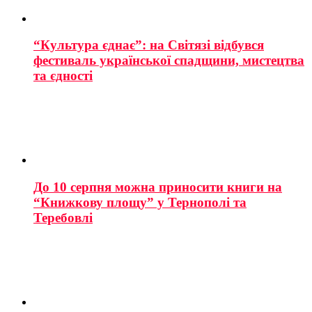
“Культура єднає”: на Світязі відбувся
фестиваль української спадщини, мистецтва
та єдності
До 10 серпня можна приносити книги на
“Книжкову площу” у Тернополі та
Теребовлі