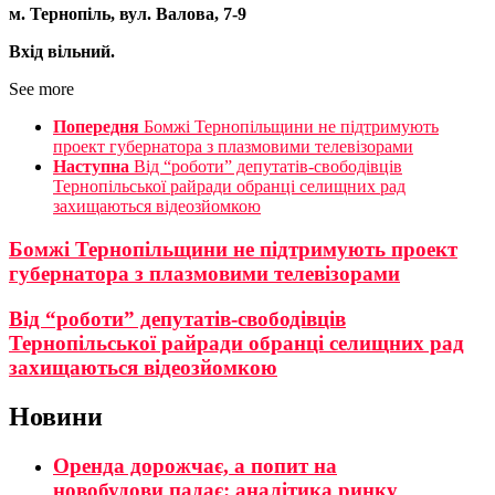
м. Тернопіль,
вул.
Валова
,
7-9
Вхід вільний.
See more
Попередня
Бомжі Тернопільщини не підтримують
проект губернатора з плазмовими телевізорами
Наступна
Від “роботи” депутатів-свободівців
Тернопільської райради обранці селищних рад
захищаються відеозйомкою
Бомжі Тернопільщини не підтримують проект
губернатора з плазмовими телевізорами
Від “роботи” депутатів-свободівців
Тернопільської райради обранці селищних рад
захищаються відеозйомкою
Новини
Оренда дорожчає, а попит на
новобудови падає: аналітика ринку