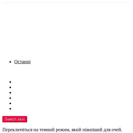
Останні
Menu
Новини
Політика
Кримінал
Фото
Надіслати новину
Реклама на сайті
Switch skin
Переключіться на темний режим, який ніжніший для очей.