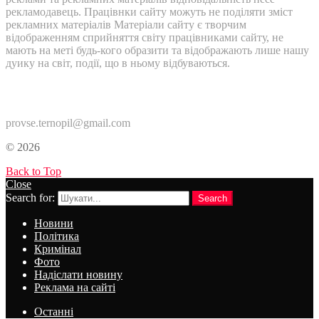
рекламодавець. Працівнки сайту можуть не поділяти зміст
рекламних матеріалів Матеріали сайту є творчим
відображенням сприйняття світу працівниками сайту, не
мають на меті будь-кого образити та відображають лише нашу
дуику на світ, події, що в ньому відбуваються.
Контакти:
provse.ternopil@gmail.com
© 2026
Back to Top
Close
Search for:
Search
Новини
Політика
Кримінал
Фото
Надіслати новину
Реклама на сайті
Останні