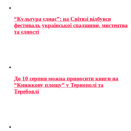
“Культура єднає”: на Світязі відбувся
фестиваль української спадщини, мистецтва
та єдності
До 10 серпня можна приносити книги на
“Книжкову площу” у Тернополі та
Теребовлі