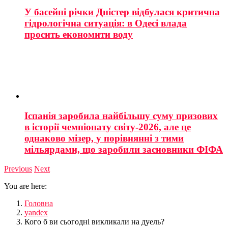
У басейні річки Дністер відбулася критична
гідрологічна ситуація: в Одесі влада
просить економити воду
Іспанія заробила найбільшу суму призових
в історії чемпіонату світу-2026, але це
однаково мізер, у порівнянні з тими
мільярдами, що заробили засновники ФІФА
Previous
Next
You are here:
Головна
yandex
Кого б ви сьогодні викликали на дуель?