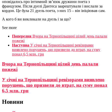
оповідалось про інтимний зв’язок дружини поета з
французом. Після дуелі Дантеса заарештували і вислали за
кордон. Це була 21 дуель поета, з них 15 – він ініціював сам.
А кого б ви викликали на дуель і за що?
See more
Попередня
Вчора на Тернопільщині цілий день палали
пожежі
Наступна
У січні на Тернопільщині ревізорами
виявлено порушень, що призвели до втрат, на суму
понад 6,5 млн. грн
Вчора на Тернопільщині цілий день палали
пожежі
У січні на Тернопільщині ревізорами виявлено
порушень, що призвели до втрат, на суму понад
6,5 млн. грн
Новини