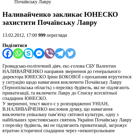
Почаївську Лавру
Наливайченко закликає ЮНЕСКО
захистити Почаївську Лавру
13.02.2012, 17:00
999
перегляди
Поділитися
Громадсько-політичний діяч, екс-голова СБУ Валентин
НАЛИВАЙЧЕНКО направив звернення до генерального
директора ЮНЕСКО Іріни БОКОВОЇ з проханням втрутитися
у ситуацію щодо намагання виключити Почаївську Лавру
(Тернопільська область) з переліку будівель, які не підлягають
приватизації, та включити Лавру до Списку всесвітньої
спадщини ЮНЕСКО.
У зверненні, текст якого є у розпорядженні УНІАН,
В.НАЛИВАЙЧЕНКО висловив думку, що намагання
виключити унікальну пам’ятку світової культури, одну з
найбільших християнських святинь України Почаївську Лавру
з переліку будівель, які не підлягають приватизації, загрожує
втратою історичної спадщини через «неконтрольоване