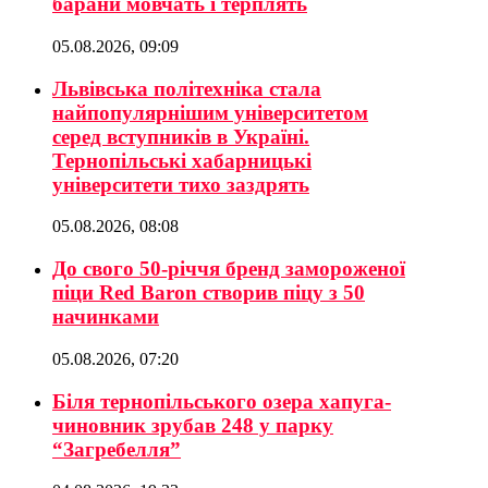
барани мовчать і терплять
05.08.2026, 09:09
Львівська політехніка стала
найпопулярнішим університетом
серед вступників в Україні.
Тернопільські хабарницькі
університети тихо заздрять
05.08.2026, 08:08
До свого 50-річчя бренд замороженої
піци Red Baron створив піцу з 50
начинками
05.08.2026, 07:20
Біля тернопільського озера хапуга-
чиновник зрубав 248 у парку
“Загребелля”