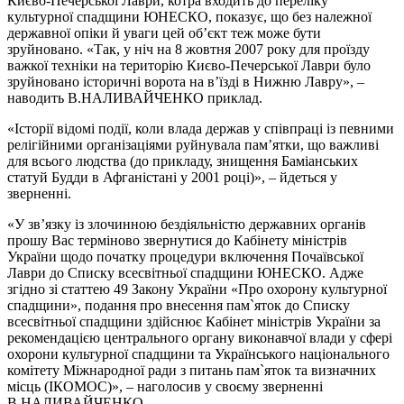
Києво-Печерської Лаври, котра входить до переліку
культурної спадщини ЮНЕСКО, показує, що без належної
державної опіки й уваги цей об’єкт теж може бути
зруйновано. «Так, у ніч на 8 жовтня 2007 року для проїзду
важкої техніки на територію Києво-Печерської Лаври було
зруйновано історичні ворота на в’їзді в Нижню Лавру», –
наводить В.НАЛИВАЙЧЕНКО приклад.
«Історії відомі події, коли влада держав у співпраці із певними
релігійними організаціями руйнувала пам’ятки, що важливі
для всього людства (до прикладу, знищення Баміанських
статуй Будди в Афганістані у 2001 році)», – йдеться у
зверненні.
«У зв’язку із злочинною бездіяльністю державних органів
прошу Вас терміново звернутися до Кабінету міністрів
України щодо початку процедури включення Почаївської
Лаври до Списку всесвітньої спадщини ЮНЕСКО. Адже
згідно зі статтею 49 Закону України «Про охорону культурної
спадщини», подання про внесення пам`яток до Списку
всесвітньої спадщини здійснює Кабінет міністрів України за
рекомендацією центрального органу виконавчої влади у сфері
охорони культурної спадщини та Українського національного
комітету Міжнародної ради з питань пам`яток та визначних
місць (ІКОМОС)», – наголосив у своєму зверненні
В.НАЛИВАЙЧЕНКО.