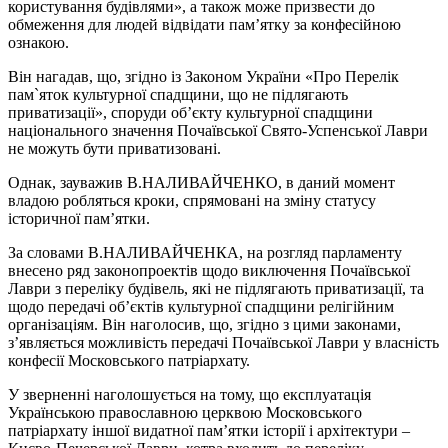
користування будівлями», а також може призвести до
обмеження для людей відвідати пам’ятку за конфесійною
ознакою.
Він нагадав, що, згідно із Законом України «Про Перелік
пам`яток культурної спадщини, що не підлягають
приватизації», споруди об’єкту культурної спадщини
національного значення Почаївської Свято-Успенської Лаври
не можуть бути приватизовані.
Однак, зауважив В.НАЛИВАЙЧЕНКО, в даний момент
владою робляться кроки, спрямовані на зміну статусу
історичної пам’ятки.
За словами В.НАЛИВАЙЧЕНКА, на розгляд парламенту
внесено ряд законопроектів щодо виключення Почаївської
Лаври з переліку будівель, які не підлягають приватизації, та
щодо передачі об’єктів культурної спадщини релігійним
організаціям. Він наголосив, що, згідно з цими законами,
з’являється можливість передачі Почаївської Лаври у власність
конфесії Московського патріархату.
У зверненні наголошується на тому, що експлуатація
Українською православною церквою Московського
патріархату іншої видатної пам’ятки історії і архітектури –