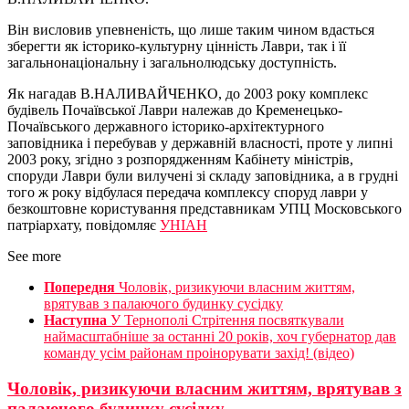
Він висловив упевненість, що лише таким чином вдасться
зберегти як історико-культурну цінність Лаври, так і її
загальнонаціональну і загальнолюдську доступність.
Як нагадав В.НАЛИВАЙЧЕНКО, до 2003 року комплекс
будівель Почаївської Лаври належав до Кременецько-
Почаївського державного історико-архітектурного
заповідника і перебував у державній власності, проте у липні
2003 року, згідно з розпорядженням Кабінету міністрів,
споруди Лаври були вилучені зі складу заповідника, а в грудні
того ж року відбулася передача комплексу споруд лаври у
безкоштовне користування представникам УПЦ Московського
патріархату, повідомляє
УНІАН
See more
Попередня
Чоловік, ризикуючи власним життям,
врятував з палаючого будинку сусідку
Наступна
У Тернополі Стрітення посвяткували
наймасштабніше за останні 20 років, хоч губернатор дав
команду усім районам проінорувати захід! (відео)
Чоловік, ризикуючи власним життям, врятував з
палаючого будинку сусідку