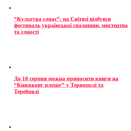
“Культура єднає”: на Світязі відбувся
фестиваль української спадщини, мистецтва
та єдності
До 10 серпня можна приносити книги на
“Книжкову площу” у Тернополі та
Теребовлі