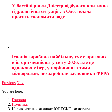
У басейні річки Дністер відбулася критична
гідрологічна ситуація: в Одесі влада
просить економити воду
Іспанія заробила найбільшу суму призових
в історії чемпіонату світу-2026, але це
однаково мізер, у порівнянні з тими
мільярдами, що заробили засновники ФІФА
Previous
Next
You are here:
Головна
Політика
Наливайченко закликає ЮНЕСКО захистити