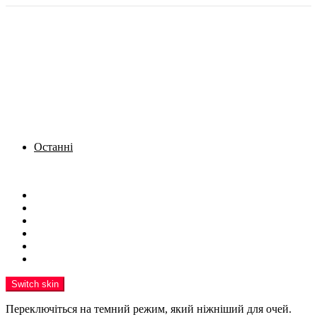
Останні
Menu
Новини
Політика
Кримінал
Фото
Надіслати новину
Реклама на сайті
Switch skin
Переключіться на темний режим, який ніжніший для очей.