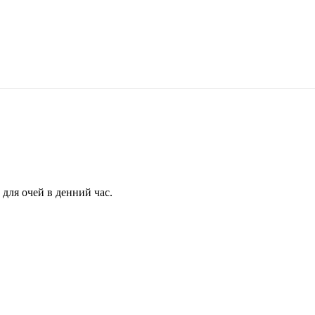
для очей в денний час.