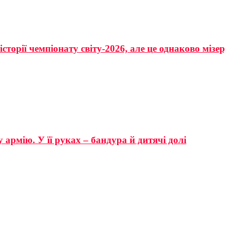
сторії чемпіонату світу-2026, але це однаково мізе
 армію. У її руках – бандура й дитячі долі