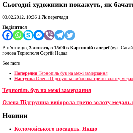
Сьогодні художники покажуть, як бачат
03.02.2012, 10:36
1.7k
перегляди
Поділитися
В п’ятницю,
3 лютого, о 15:00 в Картинній галереї
(вул. Сага
голова Тернополя Сергій Надал.
See more
Попередня
Тернопіль був на межі замерзання
Наступна
Олена Підгрушна виборола третю золоту медаль
Тернопіль був на межі замерзання
Олена Підгрушна виборола третю золоту медаль н
Новини
Коломойського посадять. Якщо