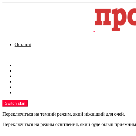
Останні
Menu
Новини
Політика
Кримінал
Фото
Надіслати новину
Реклама на сайті
Switch skin
Переключіться на темний режим, який ніжніший для очей.
Переключіться на режим освітлення, який буде більш приємним 
шукати