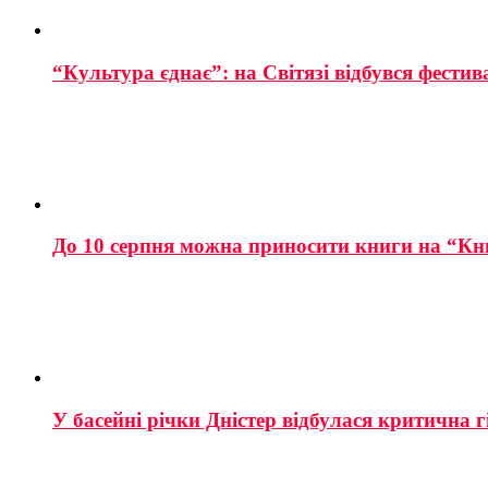
“Культура єднає”: на Світязі відбувся фестив
До 10 серпня можна приносити книги на “Кн
У басейні річки Дністер відбулася критична г