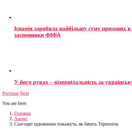
Іспанія заробила найбільшу суму призових в і
засновники ФІФА
У його руках – відповідальність за українську
Previous
Next
You are here:
Головна
Анонс
Сьогодні художники покажуть, як бачать Тернопіль