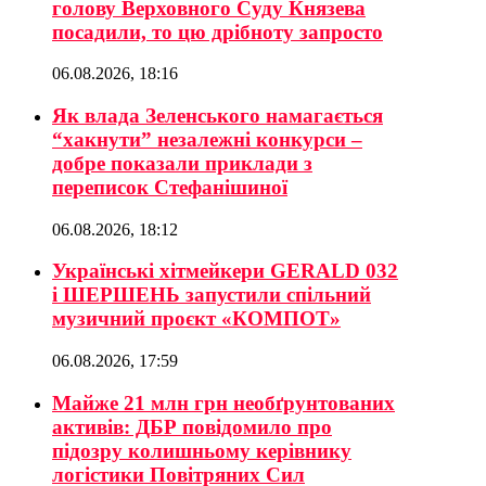
голову Верховного Суду Князева
посадили, то цю дрібноту запросто
06.08.2026, 18:16
Як влада Зеленського намагається
“хакнути” незалежні конкурси –
добре показали приклади з
переписок Стефанішиної
06.08.2026, 18:12
Українські хітмейкери GERALD 032
і ШЕРШЕНЬ запустили спільний
музичний проєкт «КОМПОТ»
06.08.2026, 17:59
Майже 21 млн грн необґрунтованих
активів: ДБР повідомило про
підозру колишньому керівнику
логістики Повітряних Сил