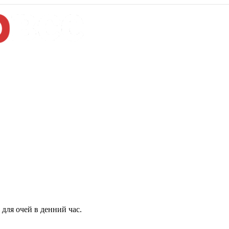
для очей в денний час.