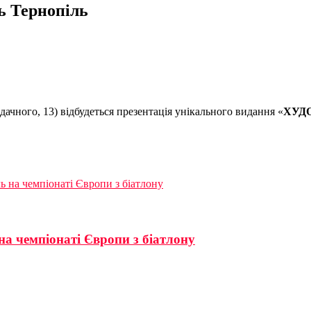
ь Тернопіль
йдачного, 13) відбудеться презентація унікального видання «
ХУД
 на чемпіонаті Європи з біатлону
а чемпіонаті Європи з біатлону