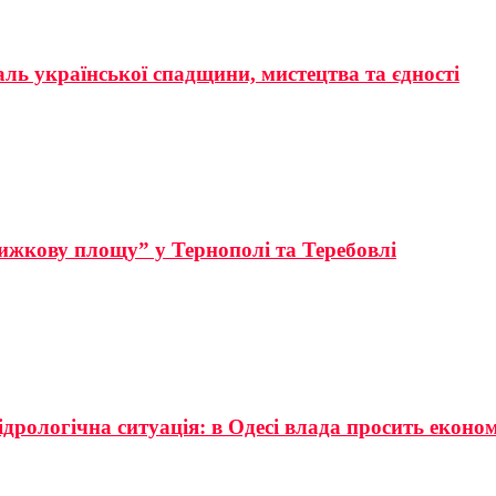
аль української спадщини, мистецтва та єдності
ижкову площу” у Тернополі та Теребовлі
ідрологічна ситуація: в Одесі влада просить еконо