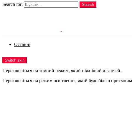
Search for:
Search
Login
Останні
Menu
Switch skin
Переключіться на темний режим, який ніжніший для очей.
Переключіться на режим освітлення, який буде більш приємним 
Login