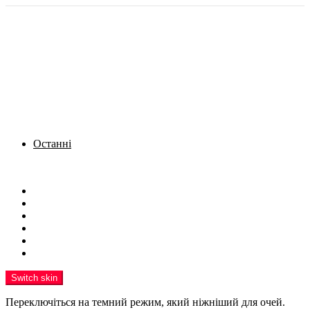
Останні
Menu
Новини
Політика
Кримінал
Фото
Надіслати новину
Реклама на сайті
Switch skin
Переключіться на темний режим, який ніжніший для очей.