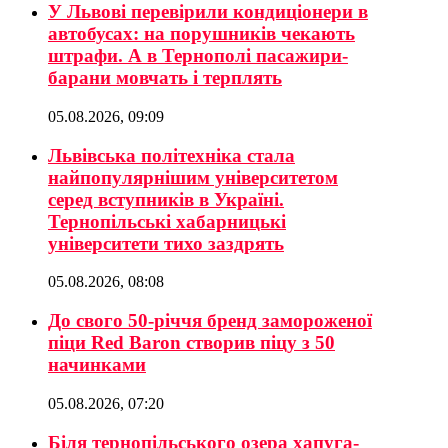
У Львові перевірили кондиціонери в
автобусах: на порушників чекають
штрафи. А в Тернополі пасажири-
барани мовчать і терплять
05.08.2026, 09:09
Львівська політехніка стала
найпопулярнішим університетом
серед вступників в Україні.
Тернопільські хабарницькі
університети тихо заздрять
05.08.2026, 08:08
До свого 50-річчя бренд замороженої
піци Red Baron створив піцу з 50
начинками
05.08.2026, 07:20
Біля тернопільського озера хапуга-