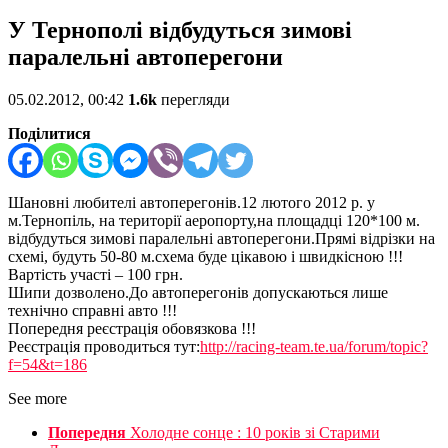
У Тернополі відбудуться зимові
паралельні автоперегони
05.02.2012, 00:42
1.6k
перегляди
Поділитися
Шановні любителі автоперегонів.12 лютого 2012 р. у
м.Тернопіль, на території аеропорту,на площадці 120*100 м.
відбудуться зимові паралельні автоперегони.Прямі відрізки на
схемі, будуть 50-80 м.схема буде цікавою і швидкісною !!!
Вартість участі – 100 грн.
Шипи дозволено.До автоперегонів допускаються лише
технічно справні авто !!!
Попередня реєстрація обовязкова !!!
Реєстрація проводиться тут:
http://racing-team.te.ua/forum/topic?
f=54&t=186
See more
Попередня
Холодне сонце : 10 років зі Старими