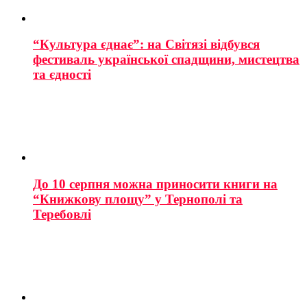
“Культура єднає”: на Світязі відбувся
фестиваль української спадщини, мистецтва
та єдності
До 10 серпня можна приносити книги на
“Книжкову площу” у Тернополі та
Теребовлі