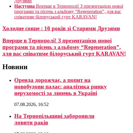
Друзями
Наступна
Вперше в Тернополі! З презентацією нової
програми та пісень з альбому “Regeneration”, для вас
співатиме білоруський гурт KARAVAN!
Холодне сонце : 10 років зі Старими Друзями
Вперше в Тернополі! З презентацією нової
програми та пісень з альбому “Regeneration”,
для вас співатиме білоруський гурт KARAVAN!
Новини
Оренда дорожчає, а попит на
новобудови падає: аналітика ринку
нерухомості за липень в Україні
07.08.2026, 16:52
На Тернопільщині заборонили
ловити раків