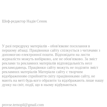
Шеф-редактор Надія Сеник
У разі передруку матеріалів - обов'язкове посилання в
першому абзаці. Працівники сайту спілкується з читачами з
допомогою електронної пошти. Відповідати на листи
журналісти можуть вибірково, але не обов'язково. За зміст
реклами та рекламних матеріалів відповідальність несе
рекламодавець. Працівнки сайту можуть не поділяти зміст
рекламних матеріалів Матеріали сайту є творчим
відображенням сприйняття світу працівниками сайту, не
мають на меті будь-кого образити та відображають лише нашу
дуику на світ, події, що в ньому відбуваються.
Контакти:
provse.ternopil@gmail.com