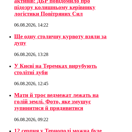
активів: ДБР повідомило про
підозру колишньому керівнику
логістики Повітряних Сил
06.08.2026, 14:22
Ще одну столичну курвоту взяли за
дупу
06.08.2026, 13:28
У Києві на Теремках вирубують
столітні дуби
06.08.2026, 12:45
Мати й троє ведмежат лежать на
голій землі. Фото, яке змушує
зупинитися й придивитися
06.08.2026, 09:22
12 серпня у Тернополі можна буде