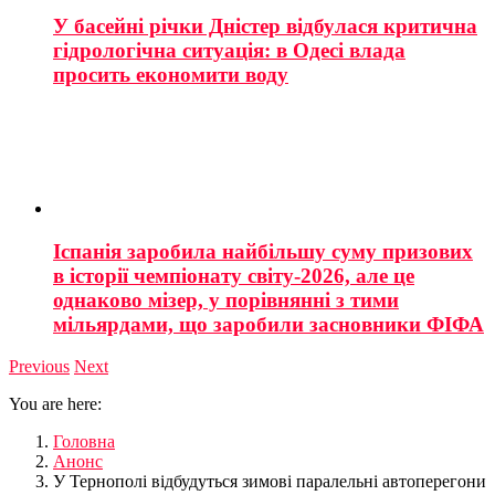
У басейні річки Дністер відбулася критична
гідрологічна ситуація: в Одесі влада
просить економити воду
Іспанія заробила найбільшу суму призових
в історії чемпіонату світу-2026, але це
однаково мізер, у порівнянні з тими
мільярдами, що заробили засновники ФІФА
Previous
Next
You are here:
Головна
Анонс
У Тернополі відбудуться зимові паралельні автоперегони