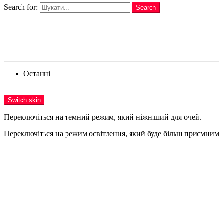
Search for:
Search
Login
Останні
Menu
Switch skin
Переключіться на темний режим, який ніжніший для очей.
Переключіться на режим освітлення, який буде більш приємним 
Login