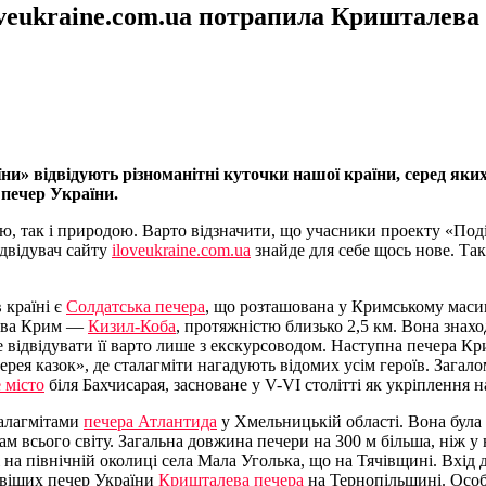
oveukraine.com.ua потрапила Кришталев
и» відвідують різноманітні куточки нашої країни, серед яких
печер України.
ною, так і природою. Варто відзначити, що учасники проекту «П
ідвідувач сайту
iloveukraine.com.ua
знайде для себе щось нове. Та
 країні є
Солдатська печера
, що розташована у Кримському масив
рова Крим —
Кизил-Коба
, протяжністю близько 2,5 км. Вона знах
е відвідувати її варто лише з екскурсоводом. Наступна печера 
лерея казок», де сталагміти нагадують відомих усім героїв. Заг
 місто
біля Бахчисарая, засноване у V-VІ столітті як укріплення на
талагмітами
печера Атлантида
у Хмельницькій області. Вона була 
ам всього світу. Загальна довжина печери на 300 м більша, ніж
сі на північній околиці села Мала Уголька, що на Тячівщині. Вхі
авіших печер України
Кришталева печера
на Тернопільщині. Особл