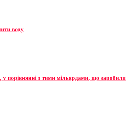
мити воду
р, у порівнянні з тими мільярдами, що заробили