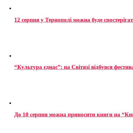
12 серпня у Тернополі можна буде спостеріга
“Культура єднає”: на Світязі відбувся фестив
До 10 серпня можна приносити книги на “Кн