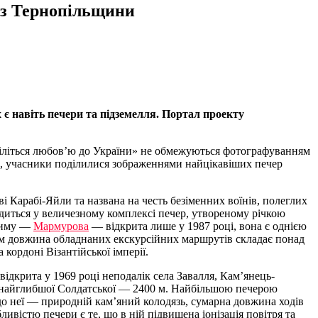
а з Тернопільщини
 є навіть печери та підземелля. Портал проекту
оділіться любов’ю до України» не обмежуються фотографуванням
к, учасники поділилися зображеннями найцікавіших печер
і Карабі-Яйли та названа на честь безіменних воїнів, полеглих
одиться у величезному комплексі печер, утвореному річкою
Криму —
Мармурова
— відкрита лише у 1987 році, вона є однією
алом довжина обладнаних екскурсійних маршрутів складає понад
 кордоні Візантійської імперії.
відкрита у 1969 році неподалік села Завалля, Кам’янець-
 у найглибшої Солдатської — 2400 м. Найбільшою печерою
д до неї — природній кам’яний колодязь, сумарна довжина ходів
ивістю печери є те, що в ній підвищена іонізація повітря та