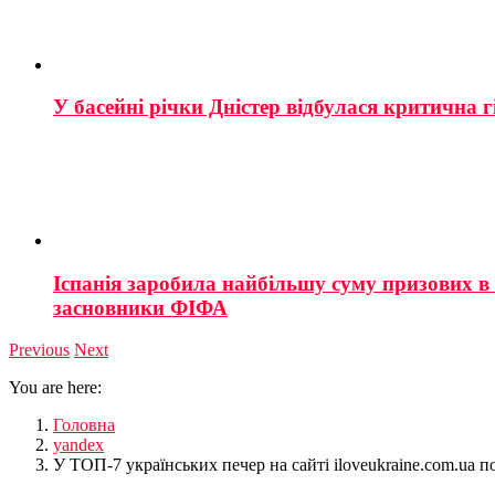
У басейні річки Дністер відбулася критична г
Іспанія заробила найбільшу суму призових в і
засновники ФІФА
Previous
Next
You are here:
Головна
yandex
У ТОП-7 українських печер на сайті iloveukraine.com.ua