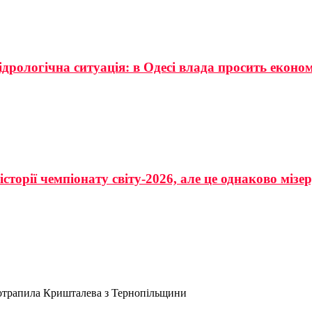
ідрологічна ситуація: в Одесі влада просить еконо
сторії чемпіонату світу-2026, але це однаково мізе
 потрапила Кришталева з Тернопільщини