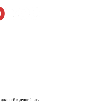
для очей в денний час.