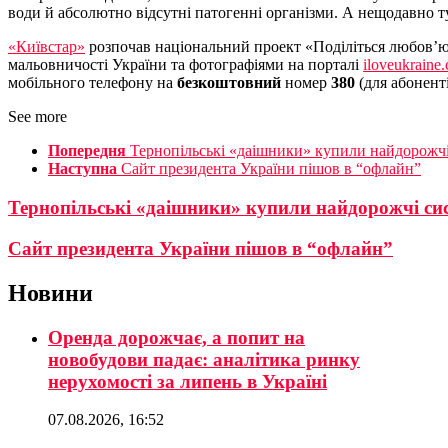
води й абсолютно відсутні патогенні організми. А нещодавно ту
«Київстар»
розпочав національний проект «Поділіться любов’ю 
мальовничості України та фотографіями на порталі
iloveukraine
мобільного телефону на
безкоштовний
номер
380
(для абоненті
See more
Попередня
Тернопільські «даішники» купили найдорожчі
Наступна
Сайт президента України пішов в “офлайн”
Тернопільські «даішники» купили найдорожчі сис
Сайт президента України пішов в “офлайн”
Новини
Оренда дорожчає, а попит на
новобудови падає: аналітика ринку
нерухомості за липень в Україні
07.08.2026, 16:52