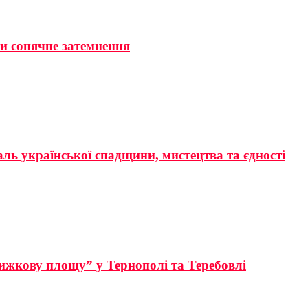
ти сонячне затемнення
аль української спадщини, мистецтва та єдності
ижкову площу” у Тернополі та Теребовлі