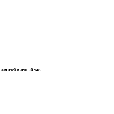
для очей в денний час.