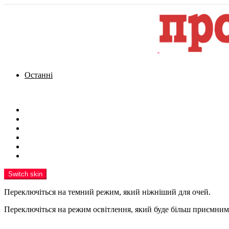
Останні
Menu
Новини
Політика
Кримінал
Фото
Надіслати новину
Реклама на сайті
Switch skin
Переключіться на темний режим, який ніжніший для очей.
Переключіться на режим освітлення, який буде більш приємним 
шукати