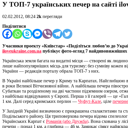
У ТОП-7 українських печер на сайті il
02.02.2012, 08:24
2k
перегляди
Поділитися
Учасники проекту «Київстар» «Поділіться любов’ю до Україн
iloveukraine.com.ua
публікує фото-огляд 7 найдивовижніших 
Українська земля багата на видатні місця — створені як люди
лише найпопулярніших місць для туризму: без сумніву кожен в
України — редакція порталу обрала ТОП-7 з них.
В Україні найбільше печер у Криму та Карпатах. Найглибшою в
в роки Великої Вітчизняної війни. А найбільша печера півост
Субаткан та розділеному на дві частини підземним озером, отж
з найбільш відвідуваних у Європі. Перша з її галерей — це «Га
1 км. Далі серед кримських перлин —
Чуфут-Кале
, ціле
печерне
У Західній Україні визначною є прикрашена сталактитами та с
Подільського району. Ця триповерхова печера відома спелеолог
Українських Карпат є
Романія (або Дружба)
. Вона схована у лі
печери – понад 1 км, а глибина — 46 м. Замикає сімку найяскр