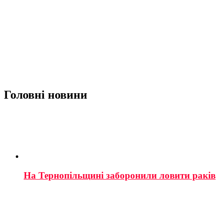
Головні новини
На Тернопільщині заборонили ловити раків