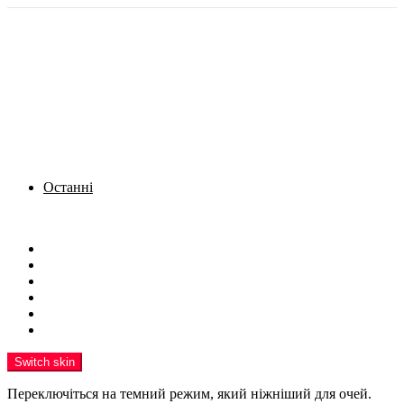
Останні
Menu
Новини
Політика
Кримінал
Фото
Надіслати новину
Реклама на сайті
Switch skin
Переключіться на темний режим, який ніжніший для очей.