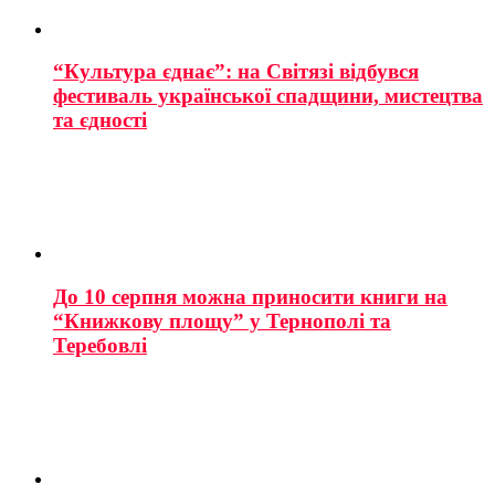
“Культура єднає”: на Світязі відбувся
фестиваль української спадщини, мистецтва
та єдності
До 10 серпня можна приносити книги на
“Книжкову площу” у Тернополі та
Теребовлі