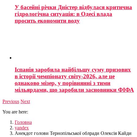
У басейні річки Дністер відбулася критична
гідрологічна ситуація: в Одесі влада
просить економити воду
Іспанія заробила найбільшу суму призових
в історії чемпіонату світу-2026, але це
однаково мізер, у порівнянні з тими
мільярдами, що заробили засновники ФІФА
Previous
Next
You are here:
Головна
yandex
Анекдот голови Тернопільської облради Олексія Кайди