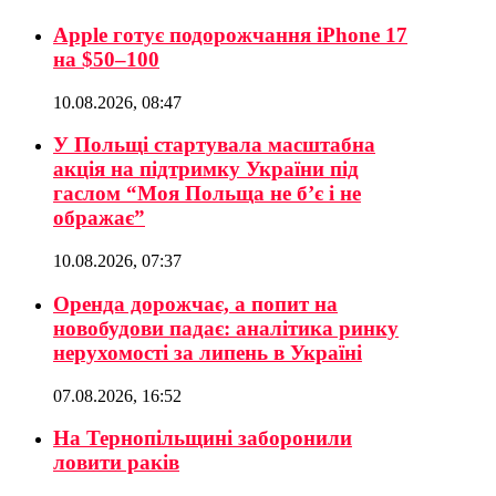
Apple готує подорожчання iPhone 17
на $50–100
10.08.2026, 08:47
У Польщі стартувала масштабна
акція на підтримку України під
гаслом “Моя Польща не б’є і не
ображає”
10.08.2026, 07:37
Оренда дорожчає, а попит на
новобудови падає: аналітика ринку
нерухомості за липень в Україні
07.08.2026, 16:52
На Тернопільщині заборонили
ловити раків