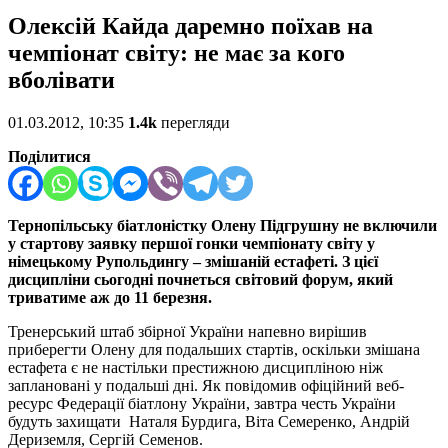
Олексій Кайда даремно поїхав на
чемпіонат світу: не має за кого
вболівати
01.03.2012, 10:35
1.4k
перегляди
Поділитися
Тернопільську біатлоністку Олену Підгрушну не включили
у стартову заявку першої гонки чемпіонату світу у
німецькому Рупольдингу – змішаній естафеті. З цієї
дисципліни сьогодні почнеться світовий форум, який
триватиме аж до 11 березня.
Тренерський штаб збірної України напевно вирішив
приберегти Олену для подальших стартів, оскільки змішана
естафета є не настільки престижною дисципліною ніж
заплановані у подальші дні. Як повідомив офіційний веб-
ресурс Федерації біатлону України, завтра честь України
будуть захищати Наталя Бурдига, Віта Семеренко, Андрій
Дериземля, Сергій Семенов.