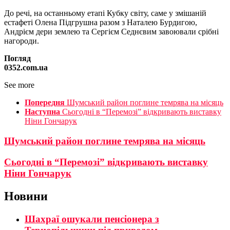
До речі, на останньому етапі Кубку світу, саме у змішаній
естафеті Олена Підгрушна разом з Наталею Бурдигою,
Андрієм дери землею та Сергієм Седнєвим завоювали срібні
нагороди.
Погляд
0352.com.ua
See more
Попередня
Шумський район поглине темрява на місяць
Наступна
Сьогодні в “Перемозі” відкривають виставку
Ніни Гончарук
Шумський район поглине темрява на місяць
Сьогодні в “Перемозі” відкривають виставку
Ніни Гончарук
Новини
Шахраї ошукали пенсіонера з