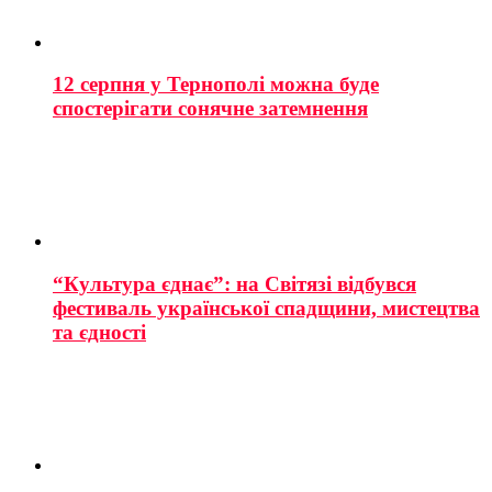
12 серпня у Тернополі можна буде
спостерігати сонячне затемнення
“Культура єднає”: на Світязі відбувся
фестиваль української спадщини, мистецтва
та єдності