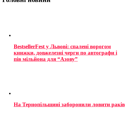
BestsellerFest у Львові: спалені ворогом
книжки, довжелезні черги по автографи і
пів мільйона для “Азову”
На Тернопільщині заборонили ловити раків