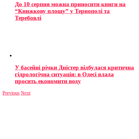
До 10 серпня можна приносити книги на
“Книжкову площу” у Тернополі та
Теребовлі
У басейні річки Дністер відбулася критична
гідрологічна ситуація: в Одесі влада
просить економити воду
Previous
Next