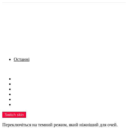
Останні
Menu
Новини
Політика
Кримінал
Фото
Надіслати новину
Реклама на сайті
Switch skin
Переключіться на темний режим, який ніжніший для очей.