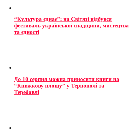
“Культура єднає”: на Світязі відбувся
фестиваль української спадщини, мистецтва
та єдності
До 10 серпня можна приносити книги на
“Книжкову площу” у Тернополі та
Теребовлі