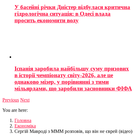
У басейні річки Дністер відбулася критична
гідрологічна ситуація: в Одесі влада
просить економити воду
Іспанія заробила найбільшу суму призових
в історії чемпіонату світу-2026, але це
однаково мізер, у порівнянні з тими
мільярдами, що заробили засновники ФІФА
Previous
Next
You are here:
Головна
Економіка
Сергій Мавроді з МММ розповів, що він не єврей (відео)