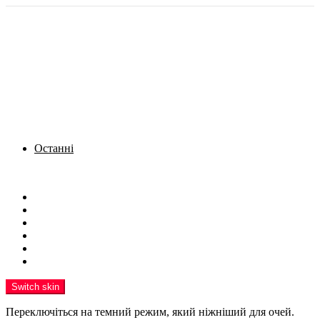
Останні
Menu
Новини
Політика
Кримінал
Фото
Надіслати новину
Реклама на сайті
Switch skin
Переключіться на темний режим, який ніжніший для очей.