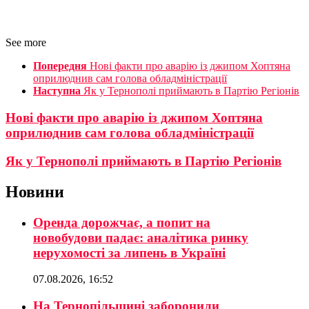
See more
Попередня
Нові факти про аварію із джипом Хоптяна
оприлюднив сам голова обладміністрації
Наступна
Як у Тернополі приймають в Партію Регіонів
Нові факти про аварію із джипом Хоптяна
оприлюднив сам голова обладміністрації
Як у Тернополі приймають в Партію Регіонів
Новини
Оренда дорожчає, а попит на
новобудови падає: аналітика ринку
нерухомості за липень в Україні
07.08.2026, 16:52
На Тернопільщині заборонили