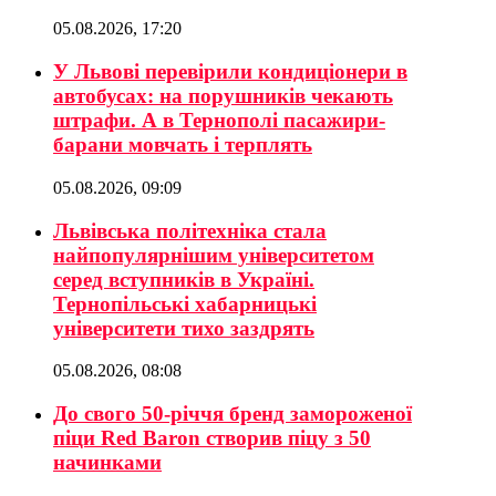
05.08.2026, 17:20
У Львові перевірили кондиціонери в
автобусах: на порушників чекають
штрафи. А в Тернополі пасажири-
барани мовчать і терплять
05.08.2026, 09:09
Львівська політехніка стала
найпопулярнішим університетом
серед вступників в Україні.
Тернопільські хабарницькі
університети тихо заздрять
05.08.2026, 08:08
До свого 50-річчя бренд замороженої
піци Red Baron створив піцу з 50
начинками