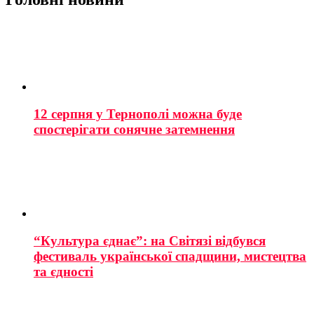
12 серпня у Тернополі можна буде
спостерігати сонячне затемнення
“Культура єднає”: на Світязі відбувся
фестиваль української спадщини, мистецтва
та єдності