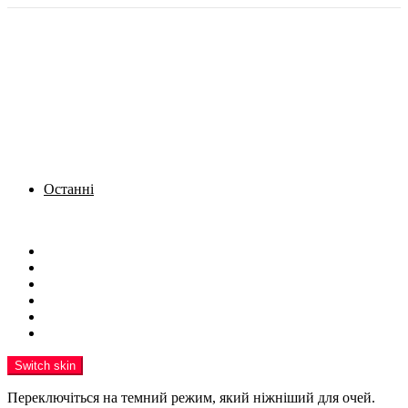
Останні
Menu
Новини
Політика
Кримінал
Фото
Надіслати новину
Реклама на сайті
Switch skin
Переключіться на темний режим, який ніжніший для очей.