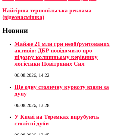
Найгірша тернопільська реклама
(відеонасмішка)
Новини
Майже 21 млн грн необґрунтованих
активів: ДБР повідомило про
підозру колишньому керівнику
логістики Повітряних Сил
06.08.2026, 14:22
Ще одну столичну курвоту взяли за
дупу
06.08.2026, 13:28
У Києві на Теремках вирубують
столітні дуби