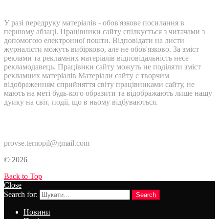
У разі передруку матеріалів - обов'язкове посилання в
першому абзаці. Працівники сайту спілкується з читачами з
допомогою електронної пошти. Відповідати на листи
журналісти можуть вибірково, але не обов'язково. За зміст
реклами та рекламних матеріалів відповідальність несе
рекламодавець. Працівнки сайту можуть не поділяти зміст
рекламних матеріалів Матеріали сайту є творчим
відображенням сприйняття світу працівниками сайту, не
мають на меті будь-кого образити та відображають лише нашу
дуику на світ, події, що в ньому відбуваються.
Контакти:
provse.ternopil@gmail.com
© 2026
Back to Top
Close
Search for:
Search
Новини