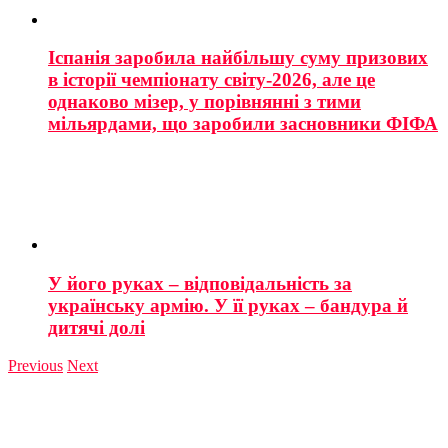
Іспанія заробила найбільшу суму призових
в історії чемпіонату світу-2026, але це
однаково мізер, у порівнянні з тими
мільярдами, що заробили засновники ФІФА
У його руках – відповідальність за
українську армію. У її руках – бандура й
дитячі долі
Previous
Next