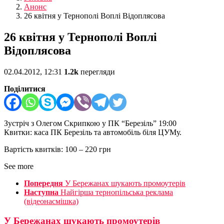
Анонс
26 квітня у Тернополі Воплі Відоплясова
26 квітня у Тернополі Воплі
Відоплясова
02.04.2012, 12:31
1.2k
перегляди
Поділитися
Зустріч з Олегом Скрипкою у ПК “Березіль” 19:00
Квитки: каса ПК Березіль та автомобіль біля ЦУМу.
Вартість квитків: 100 – 220 грн
See more
Попередня
У Бережанах шукають промоутерів
Наступна
Найгірша тернопільська реклама
(відеонасмішка)
У Бережанах шукають промоутерів