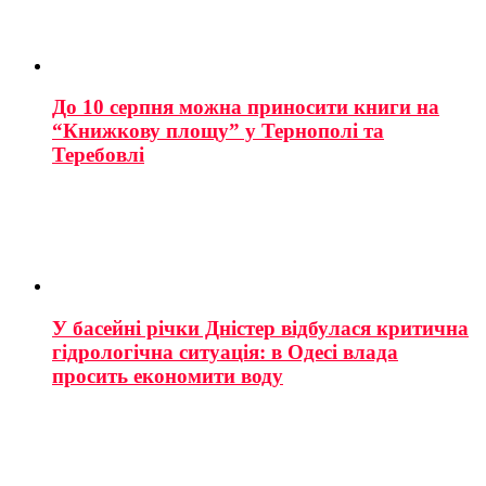
До 10 серпня можна приносити книги на
“Книжкову площу” у Тернополі та
Теребовлі
У басейні річки Дністер відбулася критична
гідрологічна ситуація: в Одесі влада
просить економити воду