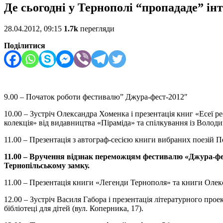
Де сьогодні у Тернополі “пропададе” ін
28.04.2012, 09:15
1.7k
перегляди
Поділитися
9.00 – Початок роботи фестивалю” Джура-фест-2012″
10.00 – Зустріч Олександра Хоменка і презентація книг «Есеї р
колекція» від видавництва «Піраміда» та спілкування із Володи
11.00 – Презентація з автограф-сесією книги вибраних поезій 
11.00 – Вручення відзнак переможцям фестивалю «Джура-фес
Тернопільському замку.
11.00 – Презентація книги «Легенди Тернополя» та книги Олек
12.00 – Зустріч Василя Габора і презентація літературного пр
бібліотеці для дітей (вул. Коперника, 17).