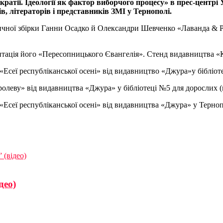
кратії. Ідеології як фактор виборчого процесу» в прес-центр
в, літераторів і представників ЗМІ у Тернополі.
етичної збірки Ганни Осадко й Олександри Шевченко «Лаванда &
ентація його «Пересопницького Євангелія». Стенд видавництва «
«Есеї республіканської осені» від видавництво «Джура»у бібліоте
ролеву» від видавництва «Джура» у бібліотеці №5 для дорослих (в
Есеї республіканської осені» від видавництва «Джура» у Тернопіл
 (відео)
део)