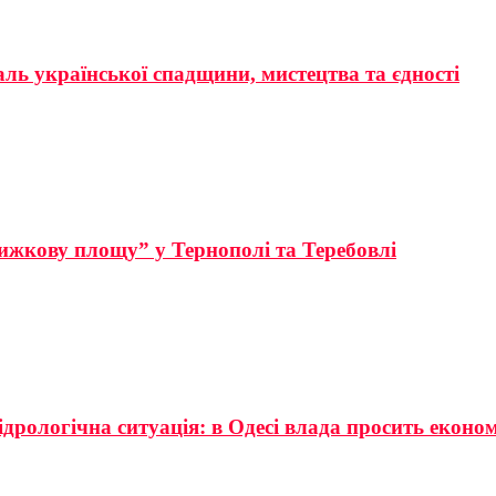
аль української спадщини, мистецтва та єдності
ижкову площу” у Тернополі та Теребовлі
ідрологічна ситуація: в Одесі влада просить еконо