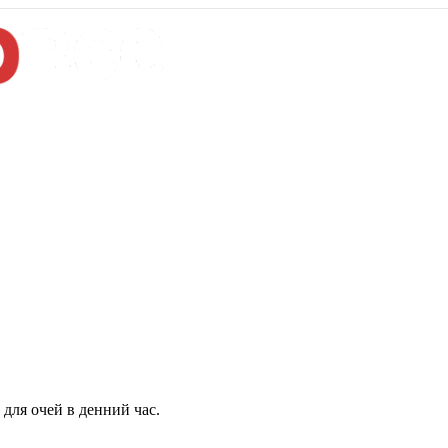
для очей в денний час.