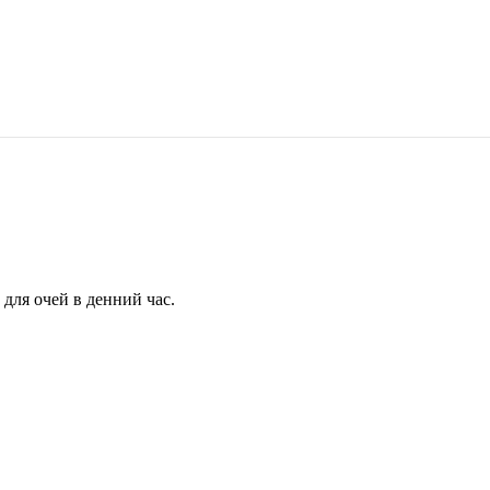
для очей в денний час.