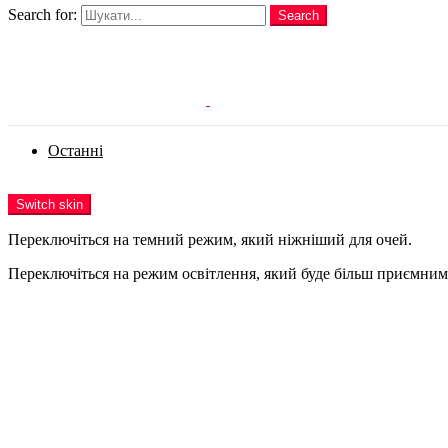
Search for:
Search
Login
Останні
Menu
Switch skin
Переключіться на темний режим, який ніжніший для очей.
Переключіться на режим освітлення, який буде більш приємним 
Login