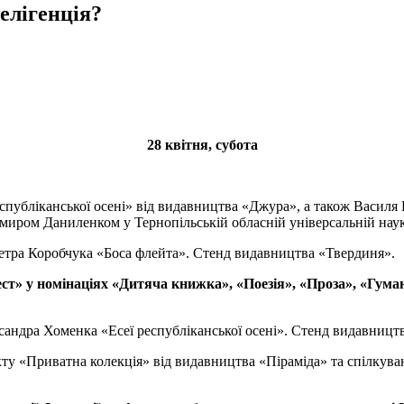
телігенція?
28 квітня, субота
еспубліканської осені» від видавництва «Джура», а також Василя
миром Даниленком у Тернопільській обласній універсальній науков
Петра Коробчука «Боса флейта». Стенд видавництва «Твердиня».
т» у номінаціях «Дитяча книжка», «Поезія», «Проза», «Гуман
сандра Хоменка «Есеї республіканської осені». Стенд видавницт
оекту «Приватна колекція» від видавництва «Піраміда» та спілку