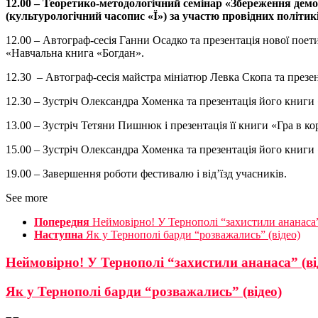
12.00 – Теоретико-методологічний семінар «Збереження демо
(культурологічний часопис «Ї») за участю провідних політикі
12.00 – Автограф-сесія Ганни Осадко та презентація нової по
«Навчальна книга «Богдан».
12.30 – Автограф-сесія майстра мініатюр Левка Скопа та през
12.30 – Зустріч Олександра Хоменка та презентація його книги 
13.00 – Зустріч Тетяни Пишнюк і презентація її книги «Гра в ко
15.00 – Зустріч Олександра Хоменка та презентація його книги «
19.00 – Завершення роботи фестивалю і від’їзд учасників.
See more
Попередня
Неймовірно! У Тернополі “захистили ананаса”
Наступна
Як у Тернополі барди “розважались” (відео)
Неймовірно! У Тернополі “захистили ананаса” (ві
Як у Тернополі барди “розважались” (відео)