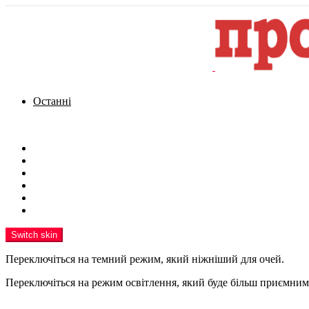
Останні
Menu
Новини
Політика
Кримінал
Фото
Надіслати новину
Реклама на сайті
Switch skin
Переключіться на темний режим, який ніжніший для очей.
Переключіться на режим освітлення, який буде більш приємним 
шукати