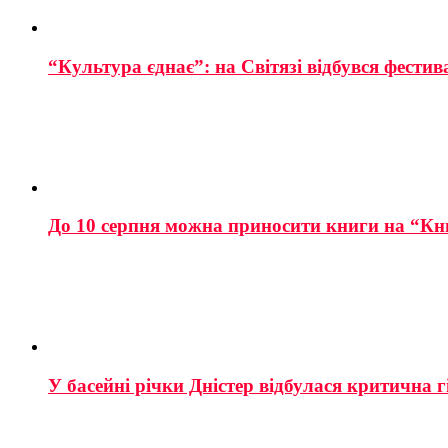
“Культура єднає”: на Світязі відбувся фестив
До 10 серпня можна приносити книги на “Кн
У басейні річки Дністер відбулася критична г