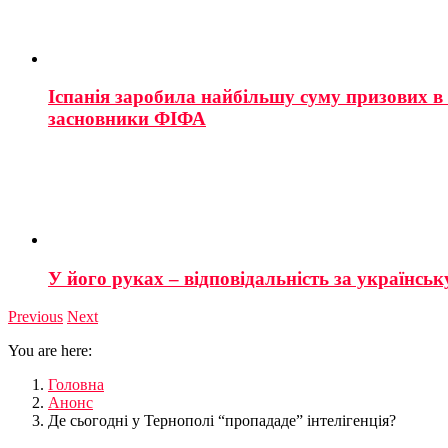
Іспанія заробила найбільшу суму призових в і
засновники ФІФА
У його руках – відповідальність за українську
Previous
Next
You are here:
Головна
Анонс
Де сьогодні у Тернополі “пропададе” інтелігенція?