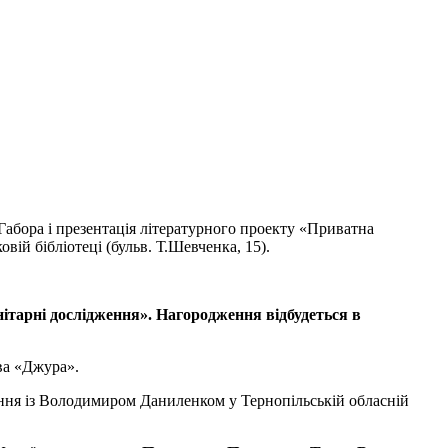
 Габора і презентація літературного проекту «Приватна
ій бібліотеці (бульв. Т.Шевченка, 15).
ітарні дослідження». Нагородження відбудеться в
ва «Джура».
вання із Володимиром Даниленком у Тернопільській обласній