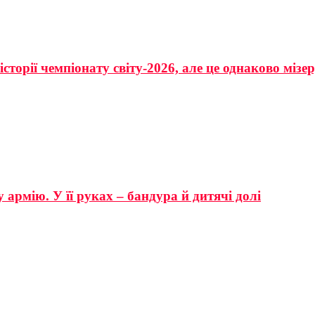
сторії чемпіонату світу-2026, але це однаково мізе
 армію. У її руках – бандура й дитячі долі