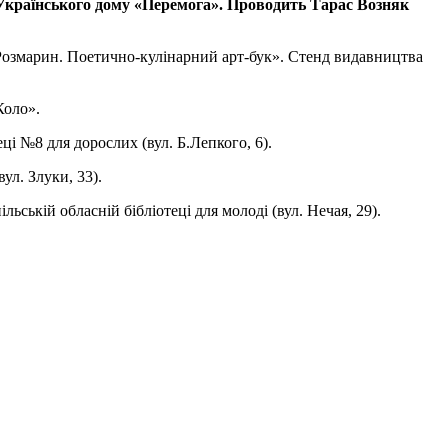
і Українського дому «Перемога». Проводить Тарас Возняк
 Розмарин. Поетично-кулінарний арт-бук». Стенд видавництва
Коло».
ці №8 для дорослих (вул. Б.Лепкого, 6).
ул. Злуки, 33).
ьській обласній бібліотеці для молоді (вул. Нечая, 29).