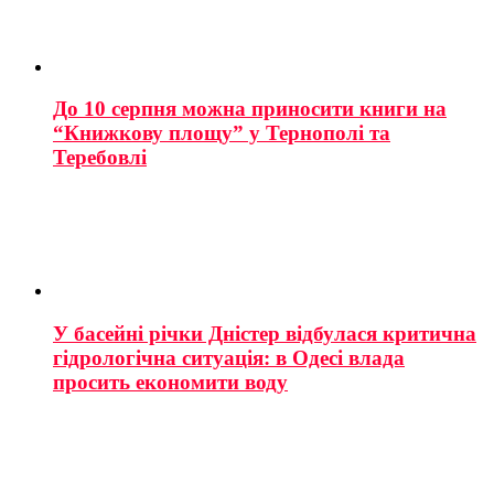
До 10 серпня можна приносити книги на
“Книжкову площу” у Тернополі та
Теребовлі
У басейні річки Дністер відбулася критична
гідрологічна ситуація: в Одесі влада
просить економити воду