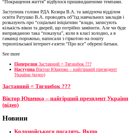
“Покращення життя” відбулося пришвидшеними темпами.
Заступник голови РДА Козира В.А. та завідуюча відділом
освіти Ратушко В.А. проводять об”їзд навчальних закладів і
розказують про “соціальні ініціативи “влади, записують
кількість вікон та дверей, що потрібно замінити. Але чи буде
виправданою така “показуха”, коли в класі холодно, а в
гаманці порожньо, написали з гіркотою на пошту
тернопільської інтернет-газети “Про все” обурені батьки.
See more
Попередня
Заставний = Тягнибок ???
Наступна
Віктор Ющенко – найгірший президент
України (відео)
Заставний = Тягнибок ???
Віктор Ющенко – найгірший президент України
(відео)
Новини
Коломойського посадять. Якщо