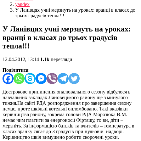
yandex
У Ланівцях учні мерзнуть на уроках: вранці в класах до
трьох градусів тепла!!!
У Ланівцях учні мерзнуть на уроках:
вранці в класах до трьох градусів
тепла!!!
12.04.2012, 13:14
1.1k
перегляди
Поділитися
Дострокове припинення опалювального сезону відбулося в
навчальних закладах Лановецького району ще з минулого
тижня.На сайті РДА розпорядження про завершення сезону
немає, проте шкільні котельні опломбовано. Такі вказівки
керівництва району, зокрема голови РДА Морозюка В.М. –
немає чим платити за енергоносії Фірташу, то ви, діти –
мерзніть.
За інформацією батьків та вчителів – температура в
класах зранку сягає до 3 градусів при нульовій надворі.
Керівництво шкіл вимушено робити скорочені уроки.