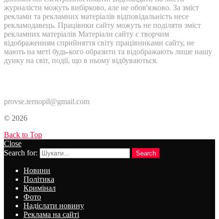
журналісти можуть вибірково, але не обов'язково. За зміст
реклами та рекламних матеріалів відповідальність несе
рекламодавець. Працівнки сайту можуть не поділяти зміст
рекламних матеріалів Матеріали сайту є творчим
відображенням сприйняття світу працівниками сайту, не
мають на меті будь-кого образити та відображають лише нашу
дуику на світ, події, що в ньому відбуваються.
Контакти:
provse.ternopil@gmail.com
© 2026
Back to Top
Close
Search for:
Search
Новини
Політика
Кримінал
Фото
Надіслати новину
Реклама на сайті