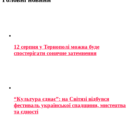
12 серпня у Тернополі можна буде
спостерігати сонячне затемнення
“Культура єднає”: на Світязі відбувся
фестиваль української спадщини, мистецтва
та єдності