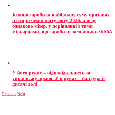
Іспанія заробила найбільшу суму призових
в історії чемпіонату світу-2026, але це
однаково мізер, у порівнянні з тими
мільярдами, що заробили засновники ФІФА
У його руках – відповідальність за
українську армію. У її руках – бандура й
дитячі долі
Previous
Next