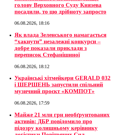
голову Верховного Суду Князева
посадили, то цю дрібноту запросто
06.08.2026, 18:16
Як влада Зеленського намагається
“хакнути” незалежні конкурси –
добре показали приклади з
переписок Стефанішиної
06.08.2026, 18:12
Українські хітмейкери GERALD 032
і ШЕРШЕНЬ запустили спільний
музичний проєкт «КОМПОТ»
06.08.2026, 17:59
Майже 21 млн грн необґрунтованих
активів: ДБР повідомило про
підозру колишньому керівнику
логістики Повітряних Сил