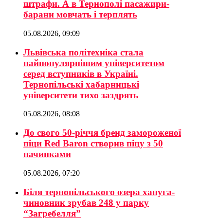
штрафи. А в Тернополі пасажири-
барани мовчать і терплять
05.08.2026, 09:09
Львівська політехніка стала
найпопулярнішим університетом
серед вступників в Україні.
Тернопільські хабарницькі
університети тихо заздрять
05.08.2026, 08:08
До свого 50-річчя бренд замороженої
піци Red Baron створив піцу з 50
начинками
05.08.2026, 07:20
Біля тернопільського озера хапуга-
чиновник зрубав 248 у парку
“Загребелля”