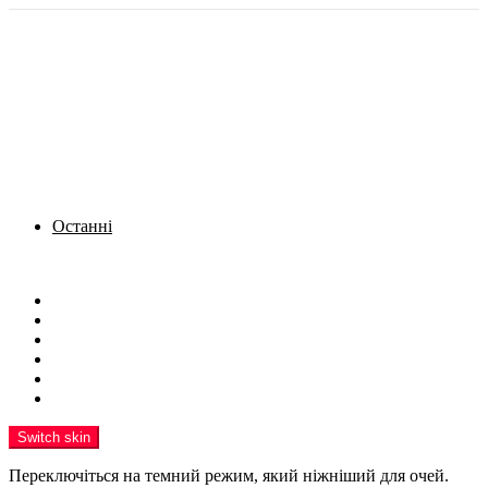
Останні
Menu
Новини
Політика
Кримінал
Фото
Надіслати новину
Реклама на сайті
Switch skin
Переключіться на темний режим, який ніжніший для очей.