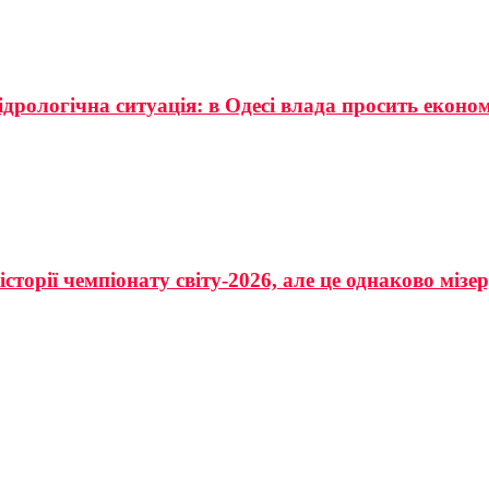
ідрологічна ситуація: в Одесі влада просить еконо
сторії чемпіонату світу-2026, але це однаково мізе