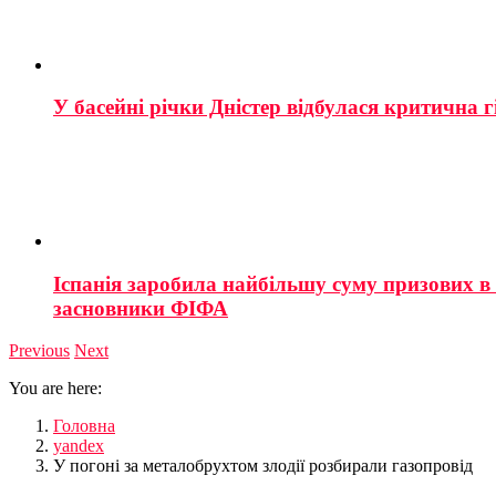
У басейні річки Дністер відбулася критична г
Іспанія заробила найбільшу суму призових в і
засновники ФІФА
Previous
Next
You are here:
Головна
yandex
У погоні за металобрухтом злодії розбирали газопровід