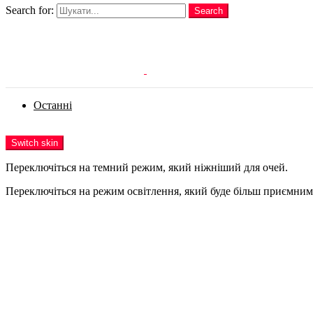
Search for:
Search
Login
Останні
Menu
Switch skin
Переключіться на темний режим, який ніжніший для очей.
Переключіться на режим освітлення, який буде більш приємним 
Login