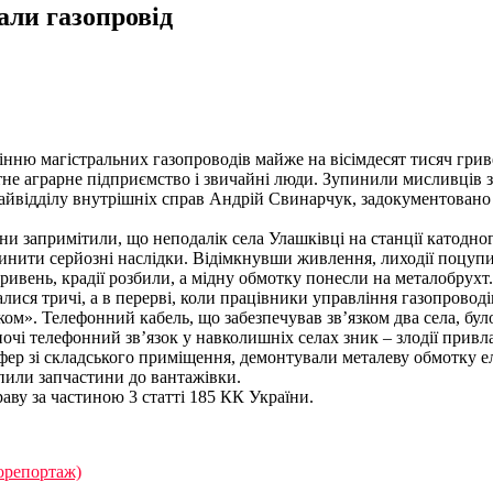
али газопровід
лінню магістральних газопроводів майже на вісімдесят тисяч гри
не аграрне підприємство і звичайні люди. Зупинили мисливців з
ідділу внутрішніх справ Андрій Свинарчук, задокументовано ві
и запримітили, що неподалік села Улашківці на станції катодно
инити серйозні наслідки. Відімкнувши живлення, лиходії поцуп
гривень, крадії розбили, а мідну обмотку понесли на металобрухт
валися тричі, а в перерві, коли працівники управління газопровод
ком». Телефонний кабель, що забезпечував зв’язком два села, бу
очі телефонний зв’язок у навколишніх селах зник – злодії привл
фер зі складського приміщення, демонтували металеву обмотку е
пили запчастини до вантажівки.
аву за частиною 3 статті 185 КК України.
еорепортаж)