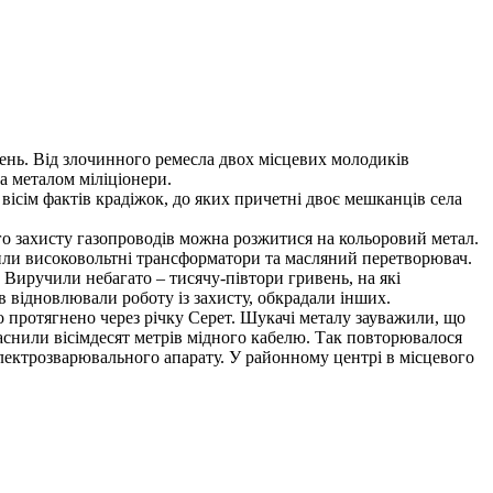
вень. Від злочинного ремесла двох місцевих молодиків
а металом міліціонери.
сім фактів крадіжок, до яких причетні двоє мешканців села
го захисту газопроводів можна розжитися на кольоровий метал.
или високовольтні трансформатори та масляний перетворювач.
. Виручили небагато – тисячу-півтори гривень, на які
ів відновлювали роботу із захисту, обкрадали інших.
ло протягнено через річку Серет. Шукачі металу зауважили, що
аснили вісімдесят метрів мідного кабелю. Так повторювалося
лектрозварювального апарату. У районному центрі в місцевого