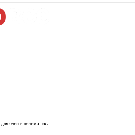
для очей в денний час.