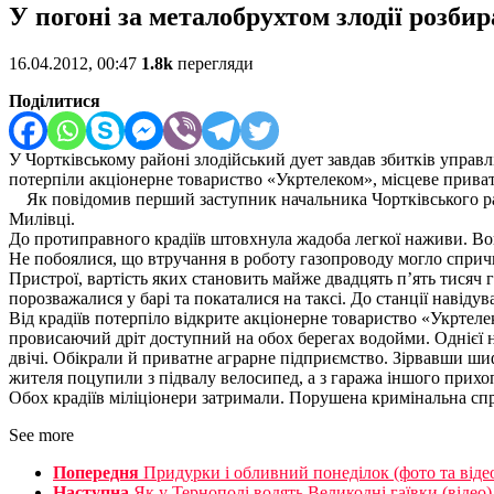
У погоні за металобрухтом злодії розбир
16.04.2012, 00:47
1.8k
перегляди
Поділитися
У Чортківському районі злодійський дует завдав збитків управ
потерпіли акціонерне товариство «Укртелеком», місцеве приват
Як повідомив перший заступник начальника Чортківського райв
Милівці.
До протиправного крадіїв штовхнула жадоба легкої наживи. Вон
Не побоялися, що втручання в роботу газопроводу могло сприч
Пристрої, вартість яких становить майже двадцять п’ять тисяч 
порозважалися у барі та покаталися на таксі. До станції навіду
Від крадіїв потерпіло відкрите акціонерне товариство «Укртеле
провисаючий дріт доступний на обох берегах водойми. Однієї н
двічі. Обікрали й приватне аграрне підприємство. Зірвавши ши
жителя поцупили з підвалу велосипед, а з гаража іншого прихо
Обох крадіїв міліціонери затримали. Порушена кримінальна спр
See more
Попередня
Придурки і обливний понеділок (фото та від
Наступна
Як у Тернополі водять Великодні гаївки (відео)