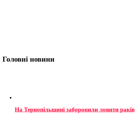
Головні новини
На Тернопільщині заборонили ловити раків