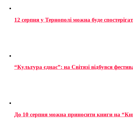
12 серпня у Тернополі можна буде спостеріга
“Культура єднає”: на Світязі відбувся фестив
До 10 серпня можна приносити книги на “Кн