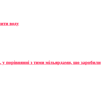
мити воду
р, у порівнянні з тими мільярдами, що заробили