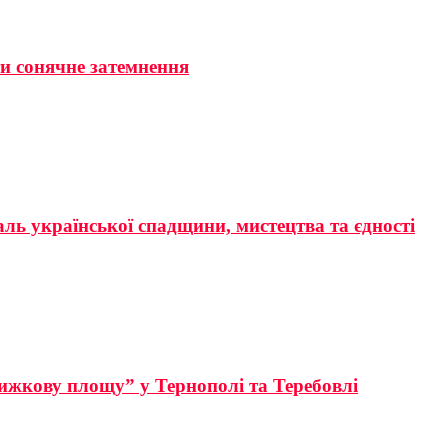
ти сонячне затемнення
аль української спадщини, мистецтва та єдності
ижкову площу” у Тернополі та Теребовлі