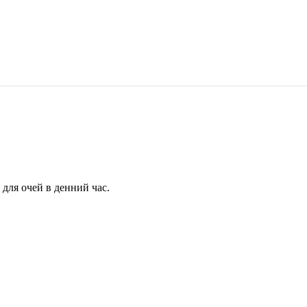
для очей в денний час.