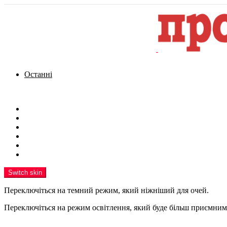
Останні
Menu
Новини
Політика
Кримінал
Фото
Надіслати новину
Реклама на сайті
Switch skin
Переключіться на темний режим, який ніжніший для очей.
Переключіться на режим освітлення, який буде більш приємним 
шукати