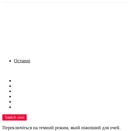
Останні
Menu
Новини
Політика
Кримінал
Фото
Надіслати новину
Реклама на сайті
Switch skin
Переключіться на темний режим, який ніжніший для очей.