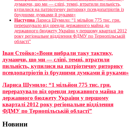
думаючи, що ми — сліпі, темні, втратили пильність,
купилися на патріотичну риторику псевдопатріотів із
брудними думками й руками»
Наступна
Лариса Шумило: “1 мільйон 775 тис. грн.
перерахувало від оренди державного майна до
державного бюджету України у першому кварталі 2012
року регіональне відділення ФДМУ по Тернопільській
області”
Іван Стойко:«Вони вибрали таку тактику,
думаючи, що ми — сліпі, темні, втратили
пильність, купилися на патріотичну риторику
псевдопатріотів із брудними думками й руками»
Лариса Шумило: “1 мільйон 775 тис. грн.
перерахувало від оренди державного майна до
державного бюджету України у першому
кварталі 2012 року регіональне відділення
ФДМУ по Тернопільській області”
Новини