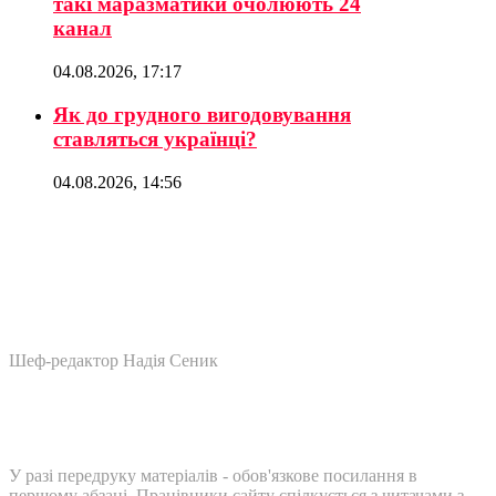
такі маразматики очолюють 24
канал
04.08.2026, 17:17
Як до грудного вигодовування
ставляться українці?
04.08.2026, 14:56
Шеф-редактор Надія Сеник
У разі передруку матеріалів - обов'язкове посилання в
першому абзаці. Працівники сайту спілкується з читачами з