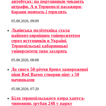
автобусах: на порушників чекають
штрафи. А в Тернополі пасажири-
барани мовчать і терплять
05.08.2026, 09:09
Львівська політехніка стала
найпопулярнішим університетом
серед вступників в Україні.
Тернопільські хабарницькі
університети тихо заздрять
05.08.2026, 08:08
До свого 50-річчя бренд замороженої
піци Red Baron створив піцу з 50
начинками
05.08.2026, 07:20
Біля тернопільського озера хапуга-
чиновник зрубав 248 у парку