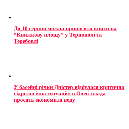
До 10 серпня можна приносити книги на
“Книжкову площу” у Тернополі та
Теребовлі
У басейні річки Дністер відбулася критична
гідрологічна ситуація: в Одесі влада
просить економити воду