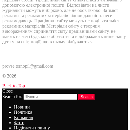
допомогою електронної пошти. Відповідати на листи
журналісти можуть вибірково, але не обов'язково. За зміст
реклами та рекламних матеріалів відповідальність несе
рекламодавець. Працівнки сайту можуть не поділяти зміст
рекламних матеріалів Матеріали сайту є творчим
відображенням сприйняття світу працівниками сайту, не
мають на меті будь-кого образити та відображають лише нашу
дуику на світ, події, що в ньому відбуваються.
Контакти:
provse.ternopil@gmail.com
© 2026
Back to Top
Close
Search for:
Search
Новини
Політика
Кримінал
Фото
Надіслати новину