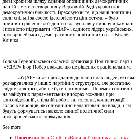
дієві кроки на шляху єднання опозиційних демократичних
партій з метою створення у Верховній Раді української
демократичної більшості. Враховуючи те, що наші політичні
сили спільні за своєю ідеологією та цінностями – було
прийнято рішення об’єднати свої зусилля у виборчій кампанії
і повністю підтримати «УДАР» і єдиного лідера українських,
проєвропейських, демократичних політичних сил – Віталія
Кличка.
Голова Тернопільської обласної організації Політичної партії
«УДАР» Ігор Побер вважає, що це рішення є раціональним.
– «УДАР» вітає приєднання до наших лав людей, які вже
розчарувалися у інших партійних структурах, але достатньо
свідомі для того, аби не бути пасивними. Перемога опозиції
на майбутніх парламентських виборах можлива при
консолідованій, спільній роботі та, головне, концентрації
голосів виборців, які опозиційно налаштовані до влади, і які
будуть формуватись навколо єдиної політичної сили
проєвропейського спрямування.
See more
Попередня
Іван Стойко:«Вони вибрали таку тактику,