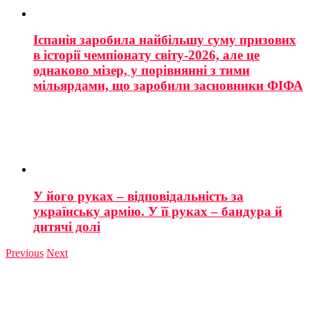
Іспанія заробила найбільшу суму призових
в історії чемпіонату світу-2026, але це
однаково мізер, у порівнянні з тими
мільярдами, що заробили засновники ФІФА
У його руках – відповідальність за
українську армію. У її руках – бандура й
дитячі долі
Previous
Next