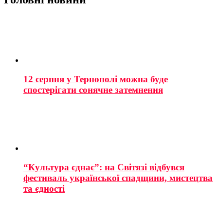
12 серпня у Тернополі можна буде
спостерігати сонячне затемнення
“Культура єднає”: на Світязі відбувся
фестиваль української спадщини, мистецтва
та єдності