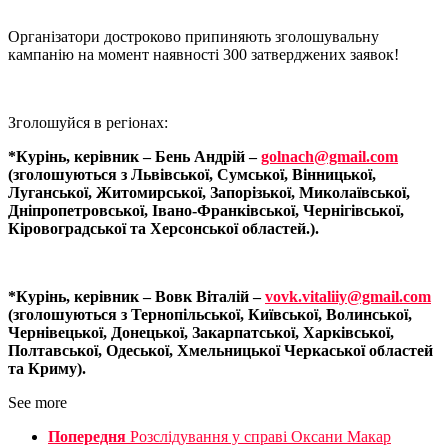
Організатори достроково припиняють зголошувальну
кампанію на момент наявності 300 затверджених заявок!
Зголошуйся в регіонах:
*Курінь, керівник – Бень Андрій –
golnach@gmail.com
(зголошуються з Львівської, Сумської, Вінницької,
Луганської, Житомирської, Запорізької, Миколаївської,
Дніпропетровської, Івано-Франківської, Чернігівської,
Кіровоградської та Херсонської областей.).
*Курінь, керівник – Вовк Віталій –
vovk.vitaliiy@gmail.com
(зголошуються з Тернопільської, Київської, Волинської,
Чернівецької, Донецької, Закарпатської, Харківської,
Полтавської, Одеської, Хмельницької Черкаської областей
та Криму).
See more
Попередня
Розслідування у справі Оксани Макар