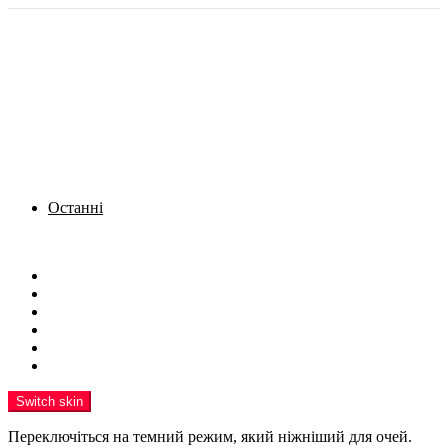
Останні
Menu
Новини
Політика
Кримінал
Фото
Надіслати новину
Реклама на сайті
Switch skin
Переключіться на темний режим, який ніжніший для очей.