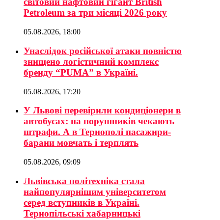
світовий нафтовий гігант British
Petroleum за три місяці 2026 року
05.08.2026, 18:00
Унаслідок російської атаки повністю
знищено логістичний комплекс
бренду “PUMA” в Україні.
05.08.2026, 17:20
У Львові перевірили кондиціонери в
автобусах: на порушників чекають
штрафи. А в Тернополі пасажири-
барани мовчать і терплять
05.08.2026, 09:09
Львівська політехніка стала
найпопулярнішим університетом
серед вступників в Україні.
Тернопільські хабарницькі