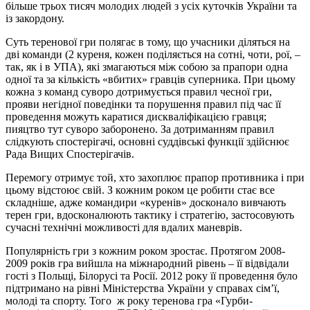
більше трьох тисяч молодих людей з усіх куточків України та
із закордону.
Суть теренової гри полягає в тому, що учасники діляться на
дві команди (2 куреня, кожен поділяється на сотні, чоти, рої, –
так, як і в УПА), які змагаються між собою за прапори одна
одної та за кількість «вбитих» гравців суперника. При цьому
кожна з команд суворо дотримується правил чесної гри,
прояви негідної поведінки та порушення правил під час її
проведення можуть каратися дискваліфікацією гравця;
пияцтво тут суворо заборонено. За дотриманням правил
слідкують спостерігачі, основні суддівські функції здійснює
Рада Вищих Спостерігачів.
Перемогу отримує той, хто захоплює прапор противника і при
цьому відстоює свій. З кожним роком це робити стає все
складніше, адже командири «куренів» досконало вивчають
терен гри, вдосконалюють тактику і стратегію, застосовують
сучасні технічні можливості для вдалих маневрів.
Популярність гри з кожним роком зростає. Протягом 2008-
2009 років гра вийшла на міжнародний рівень – її відвідали
гості з Польщі, Білорусі та Росії. 2012 року її проведення було
підтримано на рівні Міністерства України у справах сім’ї,
молоді та спорту. Того ж року теренова гра «Гурби-