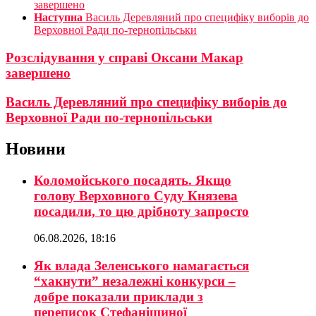
завершено
Наступна
Василь Деревляний про специфіку виборів до
Верховної Ради по-тернопільськи
Розслідування у справі Оксани Макар
завершено
Василь Деревляний про специфіку виборів до
Верховної Ради по-тернопільськи
Новини
Коломойського посадять. Якщо
голову Верховного Суду Князева
посадили, то цю дрібноту запросто
06.08.2026, 18:16
Як влада Зеленського намагається
“хакнути” незалежні конкурси –
добре показали приклади з
переписок Стефанішиної