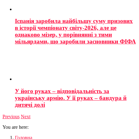
Іспанія заробила найбільшу суму призових
в історії чемпіонату світу-2026, але це
однаково мізер, у порівнянні з тими
мільярдами, що заробили засновники ФІФА
У його руках – відповідальність за
українську армію. У її руках – бандура й
дитячі долі
Previous
Next
You are here:
Головна