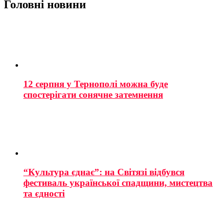
Головні новини
12 серпня у Тернополі можна буде
спостерігати сонячне затемнення
“Культура єднає”: на Світязі відбувся
фестиваль української спадщини, мистецтва
та єдності