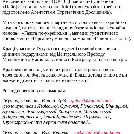
Антонівці» увійшла до TOP-10 (8-ме місце) у номінації
«Найефективніші молодіжні ініціативи України» (рейтинг
підготовлено Агентством Стратегічних Досліджень).
Минулого року нашими партнерами стали відомі українські
компанії, газети, інтернет-видання (газета «День», «Україна
молода», «Газета по-українськи», магазин туристичного
спорядження «Горгани», молочна компанія «Галичина» та ін.).
Кращі учасники будуть нагороджені символікою гри та
цінними подарунками від Центрального Проводу
Молодіжного Націоналістичного Конгресу та партнерів гри.
Враховуючи досвід минулих років, цього року правила
теренової гри будуть дещо змінені. Більш детально про це ви
зможете дізнатися згодом на нашому сайті.
Розподіл регіонів по командам:
*Курінь, керівник – Бень Андрій –
golnach@gmail.com
(зголошуються з Львівської, Сумської, Рівненської, Вінницької,
Луганської, Житомирської, Запорізької, Миколаївської,
Дніпропетровської, Івано-Франківської, Чернігівської,
Кіровоградської та Херсонської областей.).
*Курінь, керівник – Вовк Віталій –
vovk.vitaliiy@gmail.com