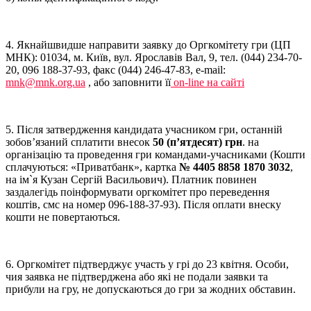
4. Якнайшвидше направити заявку до Оргкомітету гри (ЦП
МНК): 01034, м. Київ, вул. Ярославів Вал, 9, тел. (044) 234-70-
20, 096 188-37-93, факс (044) 246-47-83, e-mail:
mnk@mnk.org.ua
, або заповнити її
on-line на сайті
5. Після затвердження кандидата учасником гри, останній
зобов’язаний сплатити внесок
50 (п’ятдесят) грн
. на
організацію та проведення гри командами-учасниками (Кошти
сплачуються: «Приватбанк», картка
№ 4405 8858 1870 3032
,
на ім`я Кузан Сергій Васильович). Платник повинен
заздалегідь поінформувати оргкомітет про переведення
коштів, смс на номер 096-188-37-93). Після оплати внеску
кошти не повертаються.
6. Оргкомітет підтверджує участь у грі до 23 квітня. Особи,
чия заявка не підтверджена або які не подали заявки та
прибули на гру, не допускаються до гри за жодних обставин.