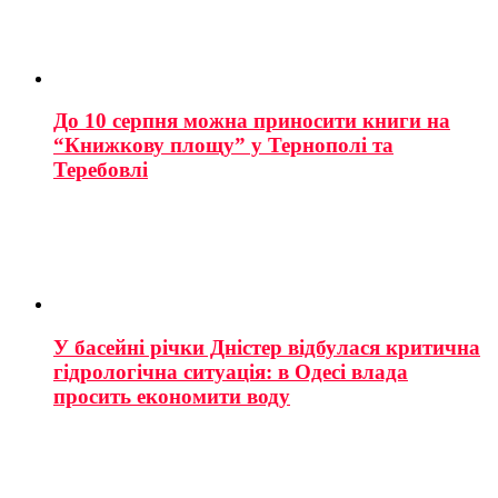
До 10 серпня можна приносити книги на
“Книжкову площу” у Тернополі та
Теребовлі
У басейні річки Дністер відбулася критична
гідрологічна ситуація: в Одесі влада
просить економити воду