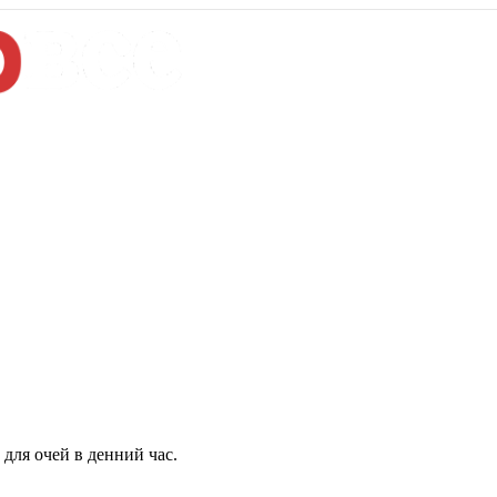
для очей в денний час.