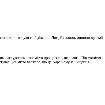
об дачники покинули свої ділянки. Людей палили, нищили врожай
м паскудством і все місто про це знає, не краща. Пів століття
утував, усе місто вважало, що це кара йому за нищення