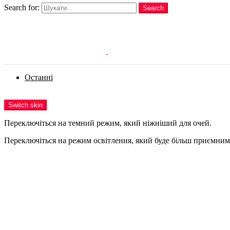
Search for:
Search
Login
Останні
Menu
Switch skin
Переключіться на темний режим, який ніжніший для очей.
Переключіться на режим освітлення, який буде більш приємним 
Login