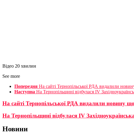
Відео 20 хвилин
See more
Попередня
На сайті Тернопільської РДА видалили новин
Наступна
На Тернопільщині відбулася IV Західноукраїнс
На сайті Тернопільської РДА видалили новину що
На Тернопільщині відбулася IV Західноукраїнськ
Новини