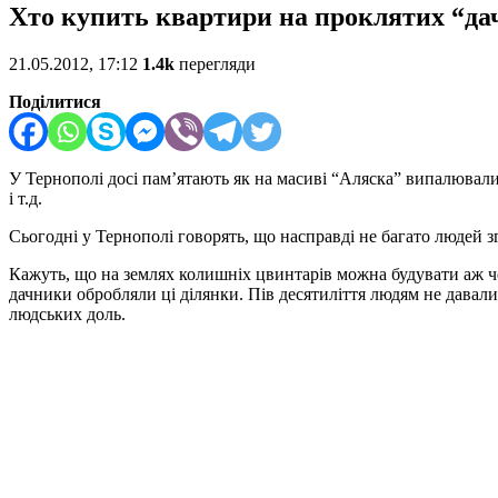
Хто купить квартири на проклятих “да
21.05.2012, 17:12
1.4k
перегляди
Поділитися
У Тернополі досі пам’ятають як на масиві “Аляска” випалювали
і т.д.
Сьогодні у Тернополі говорять, що насправді не багато людей з
Кажуть, що на землях колишніх цвинтарів можна будувати аж чер
дачники обробляли ці ділянки. Пів десятиліття людям не давал
людських доль.