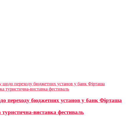
у щодо переходу бюджетних установ у банк Фірташа
ька туристична-виставка фестиваль
до переходу бюджетних установ у банк Фірташа
а туристична-виставка фестиваль