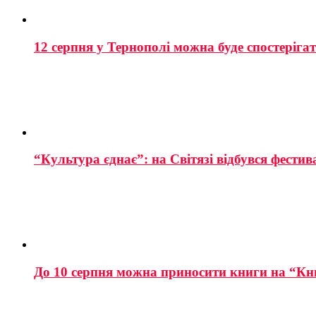
12 серпня у Тернополі можна буде спостеріга
“Культура єднає”: на Світязі відбувся фестив
До 10 серпня можна приносити книги на “Кн