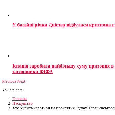
У басейні річки Дністер відбулася критична г
Іспанія заробила найбільшу суму призових в і
засновники ФІФА
Previous
Next
You are here:
Головна
Паскудство
Хто купить квартири на проклятих “дачах Тарашевського