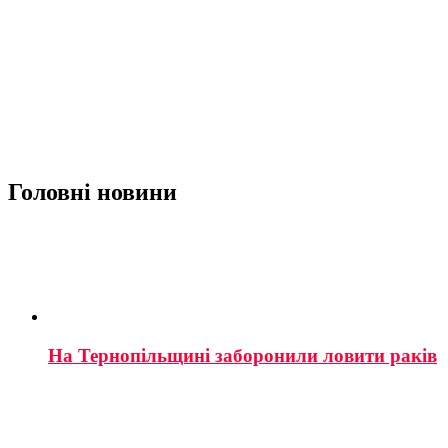
Головні новини
На Тернопільщині заборонили ловити раків