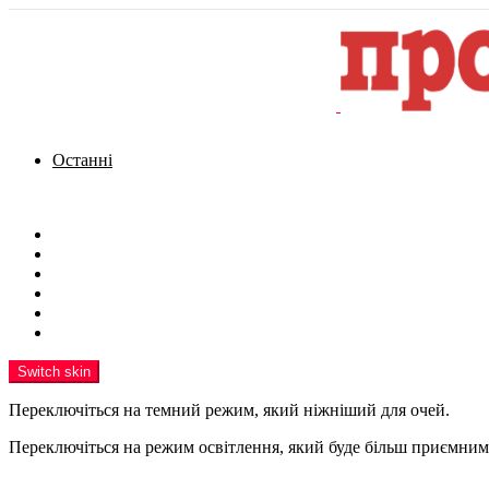
Останні
Menu
Новини
Політика
Кримінал
Фото
Надіслати новину
Реклама на сайті
Switch skin
Переключіться на темний режим, який ніжніший для очей.
Переключіться на режим освітлення, який буде більш приємним 
шукати