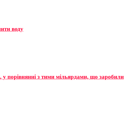
мити воду
р, у порівнянні з тими мільярдами, що заробили