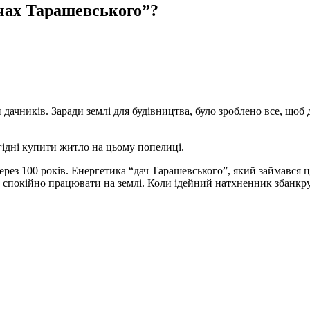
чах Тарашевського”?
 дачників. Заради землі для будівництва, було зроблено все, щ
гідні купити житло на цьому попелиці.
ез 100 років. Енергетика “дач Тарашевського”, який займався ци
и спокійно працювати на землі. Коли ідейний натхненник збанкр