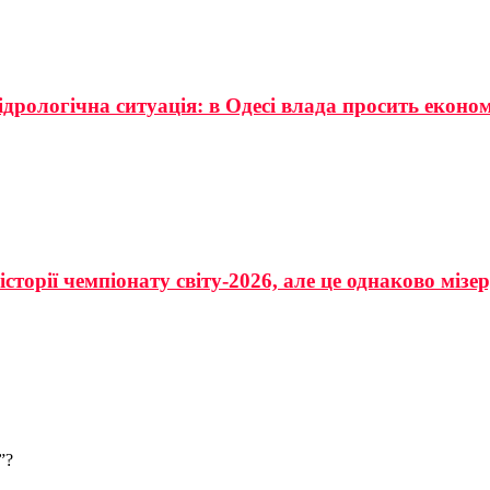
ідрологічна ситуація: в Одесі влада просить еконо
сторії чемпіонату світу-2026, але це однаково мізе
”?