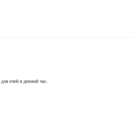
для очей в денний час.