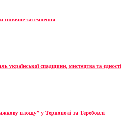
ти сонячне затемнення
аль української спадщини, мистецтва та єдності
ижкову площу” у Тернополі та Теребовлі