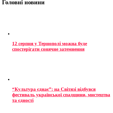
Головні новини
12 серпня у Тернополі можна буде
спостерігати сонячне затемнення
“Культура єднає”: на Світязі відбувся
фестиваль української спадщини, мистецтва
та єдності