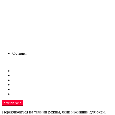
Останні
Menu
Новини
Політика
Кримінал
Фото
Надіслати новину
Реклама на сайті
Switch skin
Переключіться на темний режим, який ніжніший для очей.