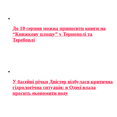
До 10 серпня можна приносити книги на
“Книжкову площу” у Тернополі та
Теребовлі
У басейні річки Дністер відбулася критична
гідрологічна ситуація: в Одесі влада
просить економити воду