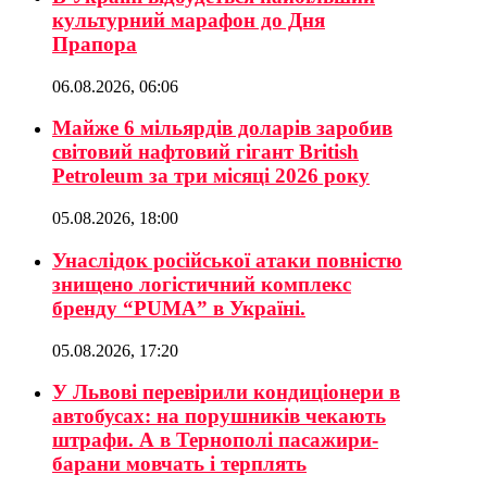
культурний марафон до Дня
Прапора
06.08.2026, 06:06
Майже 6 мільярдів доларів заробив
світовий нафтовий гігант British
Petroleum за три місяці 2026 року
05.08.2026, 18:00
Унаслідок російської атаки повністю
знищено логістичний комплекс
бренду “PUMA” в Україні.
05.08.2026, 17:20
У Львові перевірили кондиціонери в
автобусах: на порушників чекають
штрафи. А в Тернополі пасажири-
барани мовчать і терплять