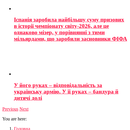
Іспанія заробила найбільшу суму призових
в історії чемпіонату світу-2026, але це
однаково мізер, у порівнянні з тими
мільярдами, що заробили засновники ФІФА
У його руках – відповідальність за
українську армію. У її руках – бандура й
дитячі долі
Previous
Next
You are here:
Головна