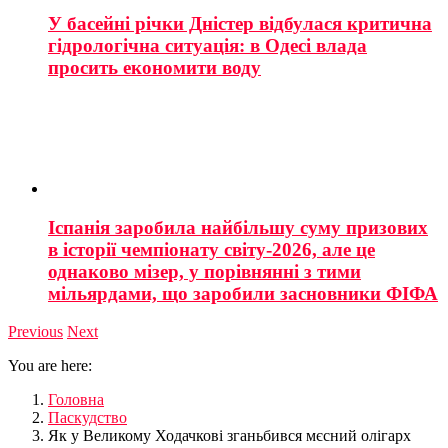
У басейні річки Дністер відбулася критична
гідрологічна ситуація: в Одесі влада
просить економити воду
Іспанія заробила найбільшу суму призових
в історії чемпіонату світу-2026, але це
однаково мізер, у порівнянні з тими
мільярдами, що заробили засновники ФІФА
Previous
Next
You are here:
Головна
Паскудство
Як у Великому Ходачкові зганьбився мєсний олігарх