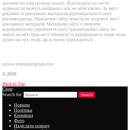
допомогою електронної пошти. Відповідати на листи
журналісти можуть вибірково, але не обов'язково. За зміст
реклами та рекламних матеріалів відповідальність несе
рекламодавець. Працівнки сайту можуть не поділяти зміст
рекламних матеріалів Матеріали сайту є творчим
відображенням сприйняття світу працівниками сайту, не
мають на меті будь-кого образити та відображають лише нашу
дуику на світ, події, що в ньому відбуваються.
Контакти:
provse.ternopil@gmail.com
© 2026
Back to Top
Close
Search for:
Search
Новини
Політика
Кримінал
Фото
Надіслати новину