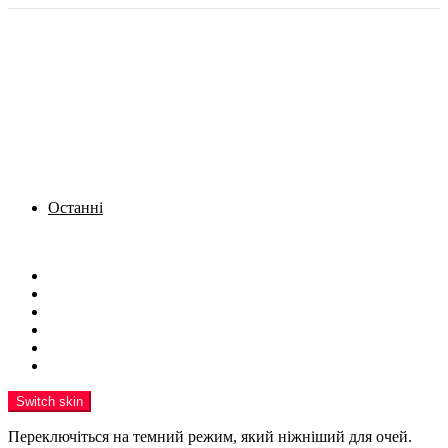
Останні
Menu
Новини
Політика
Кримінал
Фото
Надіслати новину
Реклама на сайті
Switch skin
Переключіться на темний режим, який ніжніший для очей.