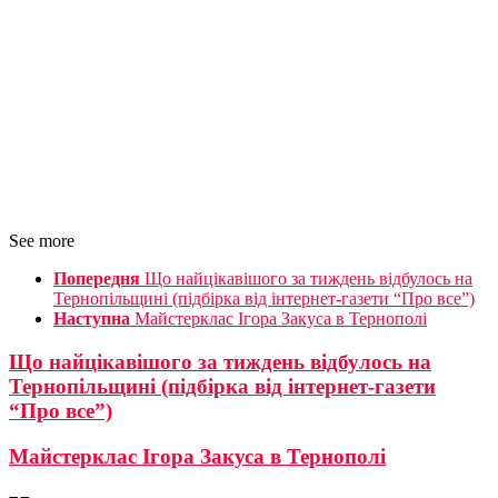
See more
Попередня
Що найцікавішого за тиждень відбулось на
Тернопільщині (підбірка від інтернет-газети “Про все”)
Наступна
Майстерклас Ігора Закуса в Тернополі
Що найцікавішого за тиждень відбулось на
Тернопільщині (підбірка від інтернет-газети
“Про все”)
Майстерклас Ігора Закуса в Тернополі