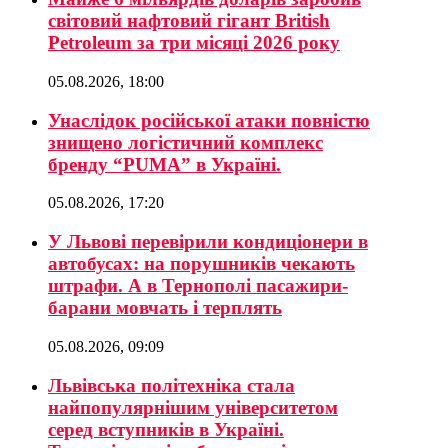
світовий нафтовий гігант British
Petroleum за три місяці 2026 року
05.08.2026, 18:00
Унаслідок російської атаки повністю
знищено логістичний комплекс
бренду “PUMA” в Україні.
05.08.2026, 17:20
У Львові перевірили кондиціонери в
автобусах: на порушників чекають
штрафи. А в Тернополі пасажири-
барани мовчать і терплять
05.08.2026, 09:09
Львівська політехніка стала
найпопулярнішим університетом
серед вступників в Україні.