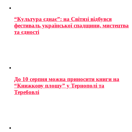
“Культура єднає”: на Світязі відбувся
фестиваль української спадщини, мистецтва
та єдності
До 10 серпня можна приносити книги на
“Книжкову площу” у Тернополі та
Теребовлі