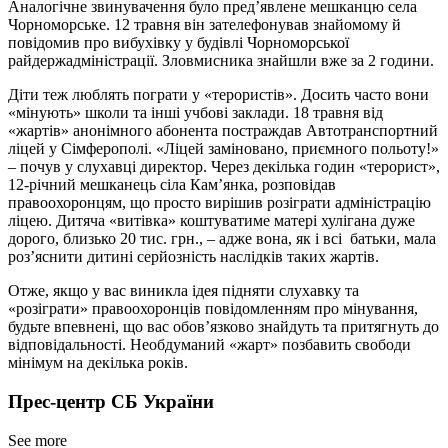
Аналогічне звинувачення було пред’явлене мешканцю села
Чорноморське. 12 травня він зателефонував знайомому й
повідомив про вибухівку у будівлі Чорноморської
райдержадміністрації. Зловмисника знайшли вже за 2 години.
Діти теж люблять пограти у «терористів». Досить часто вони
«мінують» школи та інші учбові заклади. 18 травня від
«жартів» анонімного абонента постраждав Автотранспортний
ліцей у Сімферополі. «Ліцей заміновано, приємного польоту!»
– почув у слухавці директор. Через декілька годин «терорист»,
12-річний мешканець сіла Кам’янка, розповідав
правоохоронцям, що просто вирішив розіграти адміністрацію
ліцею. Дитяча «витівка» коштуватиме матері хулігана дуже
дорого, близько 20 тис. грн., – адже вона, як і всі батьки, мала
роз’яснити дитині серйозність наслідків таких жартів.
Отже, якщо у вас виникла ідея підняти слухавку та
«розіграти» правоохоронців повідомленням про мінування,
будьте впевнені, що вас обов’язково знайдуть та притягнуть до
відповідальності. Необдуманий «жарт» позбавить свободи
мінімум на декілька років.
Прес-центр СБ України
See more