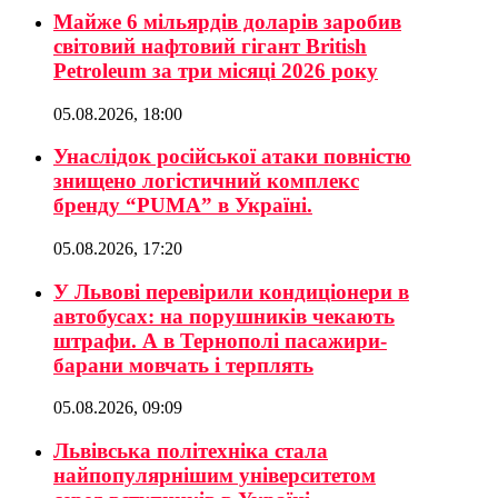
Майже 6 мільярдів доларів заробив
світовий нафтовий гігант British
Petroleum за три місяці 2026 року
05.08.2026, 18:00
Унаслідок російської атаки повністю
знищено логістичний комплекс
бренду “PUMA” в Україні.
05.08.2026, 17:20
У Львові перевірили кондиціонери в
автобусах: на порушників чекають
штрафи. А в Тернополі пасажири-
барани мовчать і терплять
05.08.2026, 09:09
Львівська політехніка стала
найпопулярнішим університетом