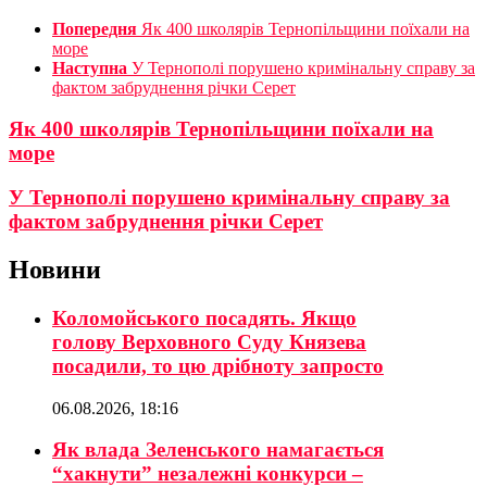
Попередня
Як 400 школярів Тернопільщини поїхали на
море
Наступна
У Тернополі порушено кримінальну справу за
фактом забруднення річки Серет
Як 400 школярів Тернопільщини поїхали на
море
У Тернополі порушено кримінальну справу за
фактом забруднення річки Серет
Новини
Коломойського посадять. Якщо
голову Верховного Суду Князева
посадили, то цю дрібноту запросто
06.08.2026, 18:16
Як влада Зеленського намагається
“хакнути” незалежні конкурси –