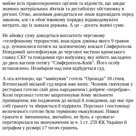
майже всіх правоохоронних органів та відомств, що завдає
значних матеріальних збитків та дестабілізує обстановку в
регіоні. Отже, анонімам доводиться не лише відповідати перед
законом, але і в обов’язковому порядку відшкодовувати
витрати, що їх зазнала держава. А це – досить значні суми.
Не абияку суму доведеться виплатити черговому
«телефонному терористові, внаслідок дзвінка якого 9 травня
ц.р. зупинилися потяги на залізничному вокзалі Сімферополя.
Невідомий зателефонував до чергової частини кримського
главку СБУ та повідомив про вибухівку, яку нібито закладено
до двох вагонів потягу “Сімферополь-Київ”. Його особу
встановлено. Незабаром над ним відбудеться суд.
А ось ялтинцю, що “замінував” готель “Ореанда” 18 січня,
Ялтинський міський суд вирок вже виніс. Чоловік святкував у
ресторані готелю свій день народження і добряче «перебрав».
Коли персонал готелю запропонував йому звільнити
приміщення, він подзвонив до міліції й повідомив, що має при
собі гранату та збирається її підірвати. Персонал і постояльці
величезного готелю були терміново евакуйовані. Ніякої
гранати в іменинника, звичайно, не було, а «розвага»
перетворилася на звинувачення за ч. 1 ст. 259 КК України й
штрафом у розмірі 17 тисяч гривень.