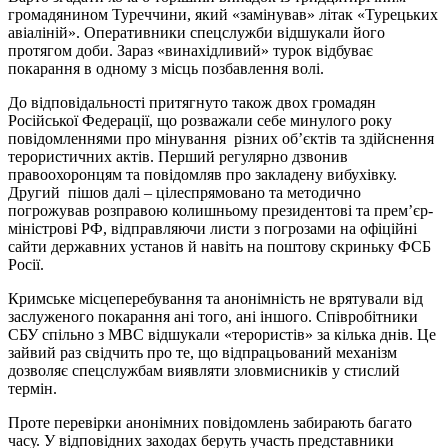
громадянином Туреччини, який «замінував» літак «Турецьких
авіаліній». Оперативники спецслужби відшукали його
протягом доби. Зараз «винахідливий» турок відбуває
покарання в одному з місць позбавлення волі.
До відповідальності притягнуто також двох громадян
Російської Федерації, що розважали себе минулого року
повідомленнями про мінування різних об’єктів та здійснення
терористичних актів. Перший регулярно дзвонив
правоохоронцям та повідомляв про закладену вибухівку.
Другий пішов далі – цілеспрямовано та методично
погрожував розправою колишньому президентові та прем’єр-
міністрові РФ, відправляючи листи з погрозами на офіційні
сайти державних установ й навіть на поштову скриньку ФСБ
Росії.
Кримське місцеперебування та анонімність не врятували від
заслуженого покарання ані того, ані іншого. Співробітники
СБУ спільно з МВС відшукали «терористів» за кілька днів. Це
зайвий раз свідчить про те, що відпрацьований механізм
дозволяє спецслужбам виявляти зловмисників у стислий
термін.
Проте перевірки анонімних повідомлень забирають багато
часу. У відповідних заходах беруть участь представники