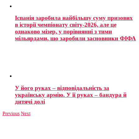
Іспанія заробила найбільшу суму призових
в історії чемпіонату світу-2026, але це
однаково мізер, у порівнянні з тими
мільярдами, що заробили засновники ФІФА
У його руках – відповідальність за
українську армію. У її руках – бандура й
дитячі долі
Previous
Next