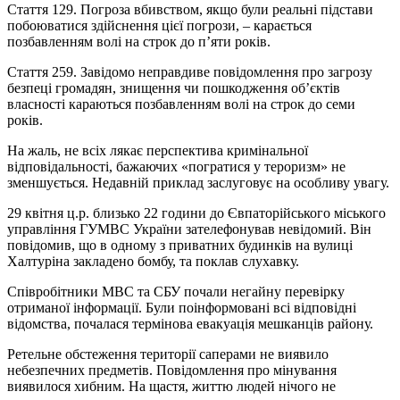
Стаття 129. Погроза вбивством, якщо були реальні підстави
побоюватися здійснення цієї погрози, – карається
позбавленням волі на строк до п’яти років.
Стаття 259. Завідомо неправдиве повідомлення про загрозу
безпеці громадян, знищення чи пошкодження об’єктів
власності караються позбавленням волі на строк до семи
років.
На жаль, не всіх лякає перспектива кримінальної
відповідальності, бажаючих «погратися у тероризм» не
зменшується. Недавній приклад заслуговує на особливу увагу.
29 квітня ц.р. близько 22 години до Євпаторійського міського
управління ГУМВС України зателефонував невідомий. Він
повідомив, що в одному з приватних будинків на вулиці
Халтуріна закладено бомбу, та поклав слухавку.
Співробітники МВС та СБУ почали негайну перевірку
отриманої інформації. Були поінформовані всі відповідні
відомства, почалася термінова евакуація мешканців району.
Ретельне обстеження території саперами не виявило
небезпечних предметів. Повідомлення про мінування
виявилося хибним. На щастя, життю людей нічого не