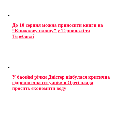
До 10 серпня можна приносити книги на
“Книжкову площу” у Тернополі та
Теребовлі
У басейні річки Дністер відбулася критична
гідрологічна ситуація: в Одесі влада
просить економити воду