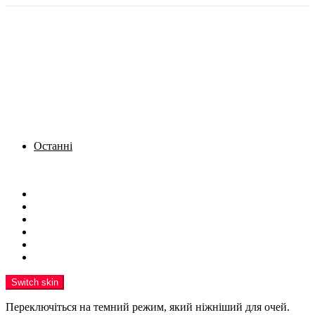
Останні
Menu
Новини
Політика
Кримінал
Фото
Надіслати новину
Реклама на сайті
Switch skin
Переключіться на темний режим, який ніжніший для очей.