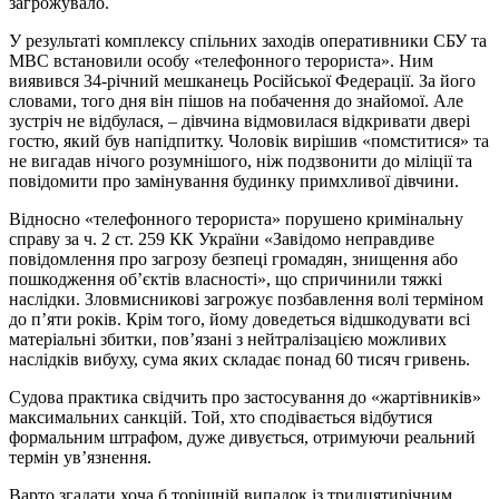
загрожувало.
У результаті комплексу спільних заходів оперативники СБУ та
МВС встановили особу «телефонного терориста». Ним
виявився 34-річний мешканець Російської Федерації. За його
словами, того дня він пішов на побачення до знайомої. Але
зустріч не відбулася, – дівчина відмовилася відкривати двері
гостю, який був напідпитку. Чоловік вирішив «помститися» та
не вигадав нічого розумнішого, ніж подзвонити до міліції та
повідомити про замінування будинку примхливої дівчини.
Відносно «телефонного терориста» порушено кримінальну
справу за ч. 2 ст. 259 КК України «Завідомо неправдиве
повідомлення про загрозу безпеці громадян, знищення або
пошкодження об’єктів власності», що спричинили тяжкі
наслідки. Зловмисникові загрожує позбавлення волі терміном
до п’яти років. Крім того, йому доведеться відшкодувати всі
матеріальні збитки, пов’язані з нейтралізацією можливих
наслідків вибуху, сума яких складає понад 60 тисяч гривень.
Судова практика свідчить про застосування до «жартівників»
максимальних санкцій. Той, хто сподівається відбутися
формальним штрафом, дуже дивується, отримуючи реальний
термін ув’язнення.
Варто згадати хоча б торішній випадок із тридцятирічним