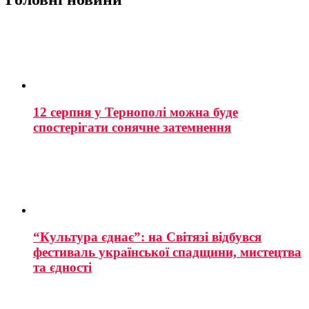
12 серпня у Тернополі можна буде
спостерігати сонячне затемнення
“Культура єднає”: на Світязі відбувся
фестиваль української спадщини, мистецтва
та єдності