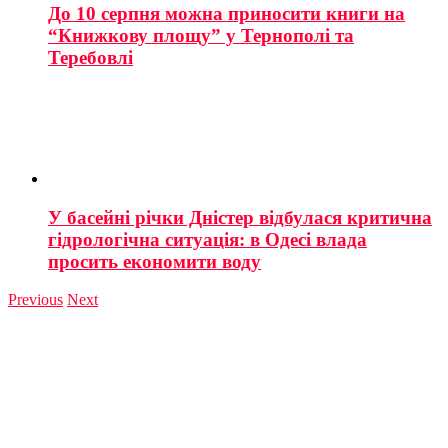
До 10 серпня можна приносити книги на
“Книжкову площу” у Тернополі та
Теребовлі
У басейні річки Дністер відбулася критична
гідрологічна ситуація: в Одесі влада
просить економити воду
Previous
Next