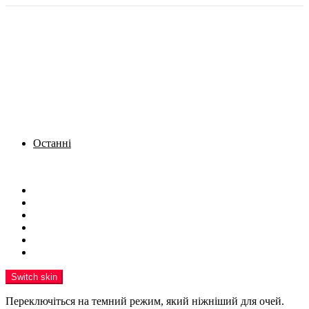
Останні
Menu
Новини
Політика
Кримінал
Фото
Надіслати новину
Реклама на сайті
Switch skin
Переключіться на темний режим, який ніжніший для очей.