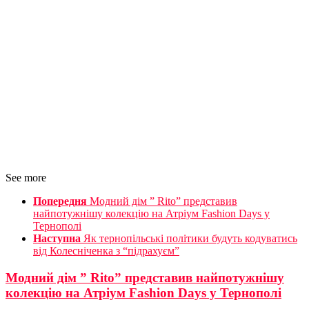
See more
Попередня
Модний дім ” Rito” представив
найпотужнішу колекцію на Атріум Fashion Days у
Тернополі
Наступна
Як тернопільські політики будуть кодуватись
від Колесніченка з “підрахуєм”
Модний дім ” Rito” представив найпотужнішу
колекцію на Атріум Fashion Days у Тернополі