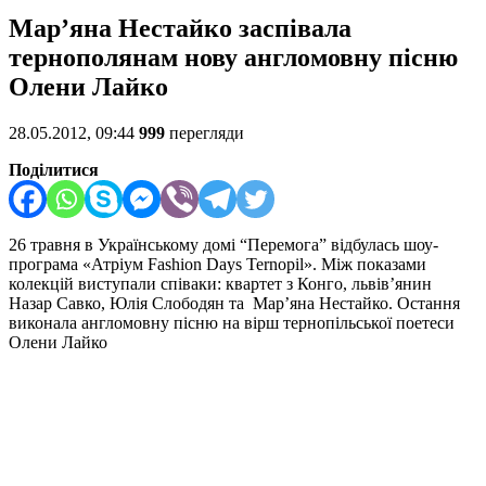
Мар’яна Нестайко заспівала
тернополянам нову англомовну пісню
Олени Лайко
28.05.2012, 09:44
999
перегляди
Поділитися
26 травня в Українському домі “Перемога” відбулась шоу-
програма «Атріум Fashion Days Ternopil». Між показами
колекцій виступали співаки: квартет з Конго, львів’янин
Назар Савко, Юлія Слободян та Мар’яна Нестайко. Остання
виконала англомовну пісню на вірш тернопільської поетеси
Олени Лайко