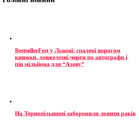
BestsellerFest у Львові: спалені ворогом
книжки, довжелезні черги по автографи і
пів мільйона для “Азову”
На Тернопільщині заборонили ловити раків