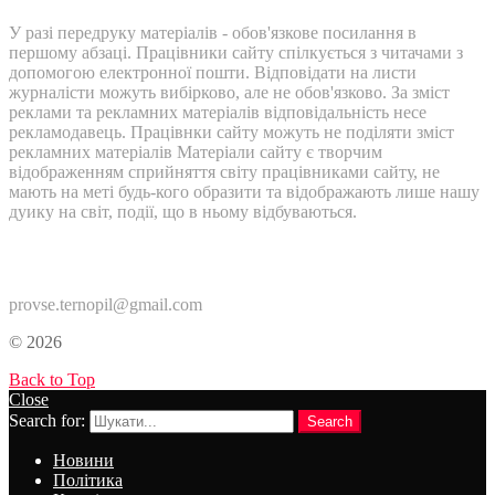
У разі передруку матеріалів - обов'язкове посилання в
першому абзаці. Працівники сайту спілкується з читачами з
допомогою електронної пошти. Відповідати на листи
журналісти можуть вибірково, але не обов'язково. За зміст
реклами та рекламних матеріалів відповідальність несе
рекламодавець. Працівнки сайту можуть не поділяти зміст
рекламних матеріалів Матеріали сайту є творчим
відображенням сприйняття світу працівниками сайту, не
мають на меті будь-кого образити та відображають лише нашу
дуику на світ, події, що в ньому відбуваються.
Контакти:
provse.ternopil@gmail.com
© 2026
Back to Top
Close
Search for:
Search
Новини
Політика