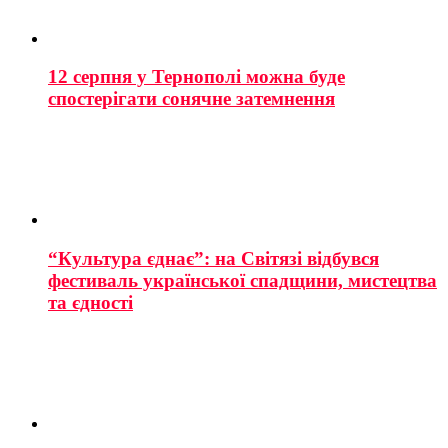
12 серпня у Тернополі можна буде
спостерігати сонячне затемнення
“Культура єднає”: на Світязі відбувся
фестиваль української спадщини, мистецтва
та єдності