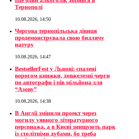
Ще один алкоголік допився в
Тернополі
10.08.2026, 14:50
Чергова тернопільська дівиця
продемонструвала свою бидлячу
натуру
10.08.2026, 14:47
BestsellerFest у Львові: спалені
ворогом книжки, довжелезні черги
по автографи і пів мільйона для
“Азову”
10.08.2026, 14:38
В Англії змінили проект через
могилу уявного літературного
персонажа, а в Києві знищують парк
із столітніми дубами, бо треба