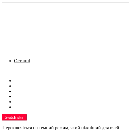
Останні
Menu
Новини
Політика
Кримінал
Фото
Надіслати новину
Реклама на сайті
Switch skin
Переключіться на темний режим, який ніжніший для очей.