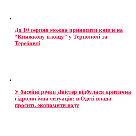
До 10 серпня можна приносити книги на
“Книжкову площу” у Тернополі та
Теребовлі
У басейні річки Дністер відбулася критична
гідрологічна ситуація: в Одесі влада
просить економити воду