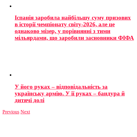
Іспанія заробила найбільшу суму призових
в історії чемпіонату світу-2026, але це
однаково мізер, у порівнянні з тими
мільярдами, що заробили засновники ФІФА
У його руках – відповідальність за
українську армію. У її руках – бандура й
дитячі долі
Previous
Next