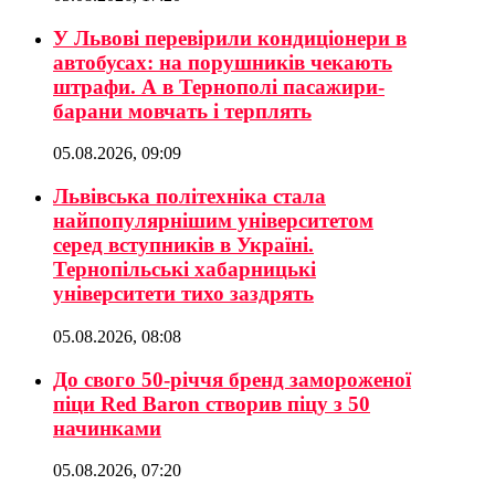
У Львові перевірили кондиціонери в
автобусах: на порушників чекають
штрафи. А в Тернополі пасажири-
барани мовчать і терплять
05.08.2026, 09:09
Львівська політехніка стала
найпопулярнішим університетом
серед вступників в Україні.
Тернопільські хабарницькі
університети тихо заздрять
05.08.2026, 08:08
До свого 50-річчя бренд замороженої
піци Red Baron створив піцу з 50
начинками
05.08.2026, 07:20