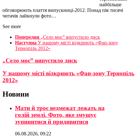
найбільше
обговорюють плаття випускниці-2012. Понад пів тисячі
читачів лайкнули фото…
See more
Попередня
„Село моє” випустило диск
Наступна
У нашому місті відкриють «Фан-зону
Тернопіль 2012»
„Село моє” випустило диск
У нашому місті відкриють «Фан-зону Тернопіль
2012»
Новини
Мати й троє ведмежат лежать на
голій землі. Фото, яке змушує
зупинитися й придивитися
06.08.2026, 09:22