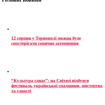
12 серпня у Тернополі можна буде
спостерігати сонячне затемнення
“Культура єднає”: на Світязі відбувся
фестиваль української спадщини, мистецтва
та єдності