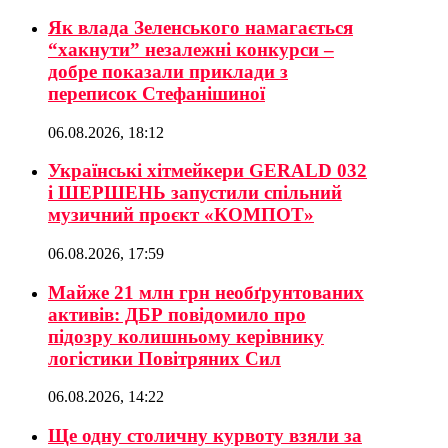
Як влада Зеленського намагається
“хакнути” незалежні конкурси –
добре показали приклади з
переписок Стефанішиної
06.08.2026, 18:12
Українські хітмейкери GERALD 032
і ШЕРШЕНЬ запустили спільний
музичний проєкт «КОМПОТ»
06.08.2026, 17:59
Майже 21 млн грн необґрунтованих
активів: ДБР повідомило про
підозру колишньому керівнику
логістики Повітряних Сил
06.08.2026, 14:22
Ще одну столичну курвоту взяли за