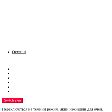
Останні
Menu
Новини
Політика
Кримінал
Фото
Надіслати новину
Реклама на сайті
Switch skin
Переключіться на темний режим, який ніжніший для очей.