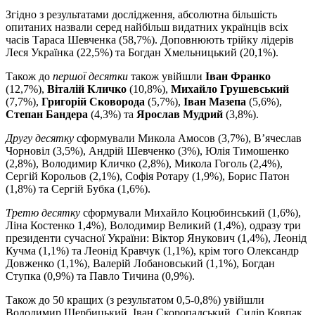
Згідно з результатами дослідження, абсолютна більшість
опитаних назвали серед найбільш видатних українців всіх
часів Тараса Шевченка (58,7%). Доповнюють трійку лідерів
Леся Українка (22,5%) та Богдан Хмельницький (20,1%).
Також до
першої десятки
також увійшли
Iван Франко
(12,7%),
Вiталiй Кличко
(10,8%),
Михайло Грушевський
(7,7%),
Григорiй Сковорода
(5,7%),
Iван Мазепа
(5,6%),
Степан Бандера
(4,3%) та
Ярослав Мудрий
(3,8%).
Другу десятку
сформували Микола Амосов (3,7%), В’ячеслав
Чорновiл (3,5%), Андрiй Шевченко (3%), Юлiя Тимошенко
(2,8%), Володимир Кличко (2,8%), Микола Гоголь (2,4%),
Сергiй Корольов (2,1%), Софiя Ротару (1,9%), Борис Патон
(1,8%) та Сергiй Бубка (1,6%).
Третю десятку
сформували Михайло Коцюбинський (1,6%),
Лiна Костенко 1,4%), Володимир Великий (1,4%), одразу три
президенти сучасної України: Вiктор Янукович (1,4%), Леонiд
Кучма (1,1%) та Леонiд Кравчук (1,1%), крім того Олександр
Довженко (1,1%), Валерiй Лобановський (1,1%), Богдан
Ступка (0,9%) та Павло Тичина (0,9%).
Також до 50 кращих (з результатом 0,5-0,8%) увійшли
Володимир Щербицький, Iван Скоропадський, Сидiр Ковпак,