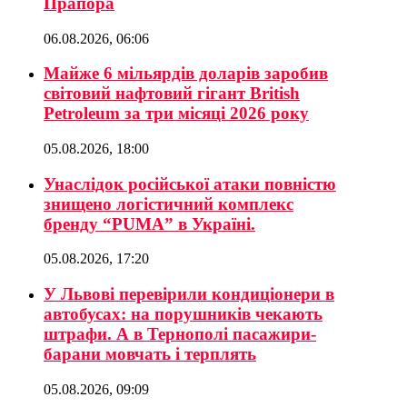
Прапора
06.08.2026, 06:06
Майже 6 мільярдів доларів заробив
світовий нафтовий гігант British
Petroleum за три місяці 2026 року
05.08.2026, 18:00
Унаслідок російської атаки повністю
знищено логістичний комплекс
бренду “PUMA” в Україні.
05.08.2026, 17:20
У Львові перевірили кондиціонери в
автобусах: на порушників чекають
штрафи. А в Тернополі пасажири-
барани мовчать і терплять
05.08.2026, 09:09