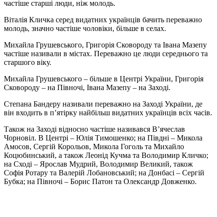
частіше старші люди, ніж молодь.
Вiталiя Кличка серед видатних українців бачить переважно
молодь, значно частіше чоловіки, більше в селах.
Михайла Грушевського, Григорiя Сковороду та Івана Мазепу
частіше називали в містах. Переважно це люди середнього та
старшого віку.
Михайла Грушевського – більше в Центрі України, Григорiя
Сковороду – на Півночі, Івана Мазепу – на Заході.
Степана Бандеру називали переважно на Заході України, де
він входить в п’ятірку найбільш видатних українців всіх часів.
Також на Заході відносно частіше називався В’ячеслав
Чорновіл. В Центрі – Юлія Тимошенко; на Півдні – Микола
Амосов, Сергій Корольов, Микола Гоголь та Михайло
Коцюбинський, а також Леонід Кучма та Володимир Кличко;
на Сході – Ярослав Мудрий, Володимир Великий, також
Софія Ротару та Валерій Лобановський; на Донбасі – Сергій
Бубка; на Півночі – Борис Патон та Олександр Довженко.