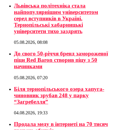
Львівська політехніка стала
найпопулярнішим університетом
серед вступників в Україні.
Тернопільські хабарницькі
університети тихо заздрять
05.08.2026, 08:08
До свого 50-річчя бренд замороженої
піци Red Baron створив піцу з 50
начинками
05.08.2026, 07:20
Біля тернопільського озера хапуга-
чиновник зрубав 248 у парку
“Загребелля”
04.08.2026, 19:33
Продала меду в інтернеті на 70 тисяч