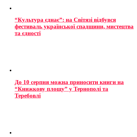
“Культура єднає”: на Світязі відбувся
фестиваль української спадщини, мистецтва
та єдності
До 10 серпня можна приносити книги на
“Книжкову площу” у Тернополі та
Теребовлі