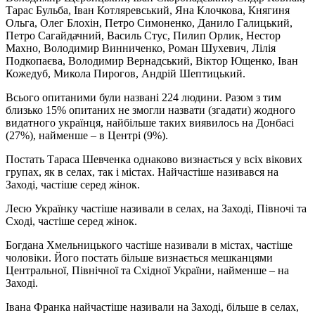
Тарас Бульба, Iван Котляревський, Яна Клочкова, Княгиня
Ольга, Олег Блохiн, Петро Симоненко, Данило Галицький,
Петро Сагайдачний, Василь Стус, Пилип Орлик, Нестор
Махно, Володимир Винниченко, Роман Шухевич, Лiлiя
Подкопаєва, Володимир Вернадський, Вiктор Ющенко, Iван
Кожедуб, Микола Пирогов, Андрiй Шептицький.
Всього опитаними були названі 224 людини. Разом з тим
близько 15% опитаних не змогли назвати (згадати) жодного
видатного українця, найбільше таких виявилось на Донбасі
(27%), найменше – в Центрі (9%).
Постать Тараса Шевченка однаково визнається у всіх вікових
групах, як в селах, так і містах. Найчастіше називався на
Заході, частіше серед жінок.
Лесю Українку частіше називали в селах, на Заході, Півночі та
Сході, частіше серед жінок.
Богдана Хмельницького частіше називали в містах, частіше
чоловіки. Його постать більше визнається мешканцями
Центральної, Північної та Східної України, найменше – на
Заході.
Івана Франка найчастіше називали на Заході, більше в селах,