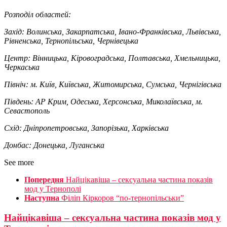
Розподіл областей:
Захід:
Волинська, Закарпатська, Івано-Франківська, Львівська,
Рівненська, Тернопільська, Чернівецька
Центр:
Вінницька, Кіровоградська, Полтавська, Хмельницька,
Черкаська
Північ:
м. Київ, Київська, Житомирська, Сумська, Чернігівська
Південь:
АР Крим, Одеська, Херсонська, Миколаївська, м.
Севастополь
Схід:
Дніпропетровська, Запорізька, Харківська
Донбас:
Донецька, Луганська
See more
Попередня
Найцікавіша – сексуальна частина показів
мод у Тернополі
Наступна
Філіп Кіркоров “по-тернопільськи”
Найцікавіша – сексуальна частина показів мод у