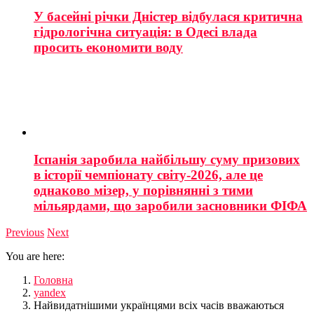
У басейні річки Дністер відбулася критична
гідрологічна ситуація: в Одесі влада
просить економити воду
Іспанія заробила найбільшу суму призових
в історії чемпіонату світу-2026, але це
однаково мізер, у порівнянні з тими
мільярдами, що заробили засновники ФІФА
Previous
Next
You are here:
Головна
yandex
Найвидатнішими українцями всіх часів вважаються