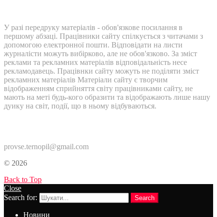
У разі передруку матеріалів - обов'язкове посилання в
першому абзаці. Працівники сайту спілкується з читачами з
допомогою електронної пошти. Відповідати на листи
журналісти можуть вибірково, але не обов'язково. За зміст
реклами та рекламних матеріалів відповідальність несе
рекламодавець. Працівнки сайту можуть не поділяти зміст
рекламних матеріалів Матеріали сайту є творчим
відображенням сприйняття світу працівниками сайту, не
мають на меті будь-кого образити та відображають лише нашу
дуику на світ, події, що в ньому відбуваються.
Контакти:
provse.ternopil@gmail.com
© 2026
Back to Top
Close
Search for:
Search
Новини