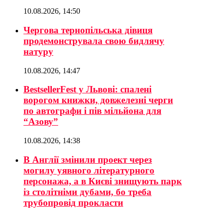
10.08.2026, 14:50
Чергова тернопільська дівиця
продемонструвала свою бидлячу
натуру
10.08.2026, 14:47
BestsellerFest у Львові: спалені
ворогом книжки, довжелезні черги
по автографи і пів мільйона для
“Азову”
10.08.2026, 14:38
В Англії змінили проект через
могилу уявного літературного
персонажа, а в Києві знищують парк
із столітніми дубами, бо треба
трубопровід прокласти