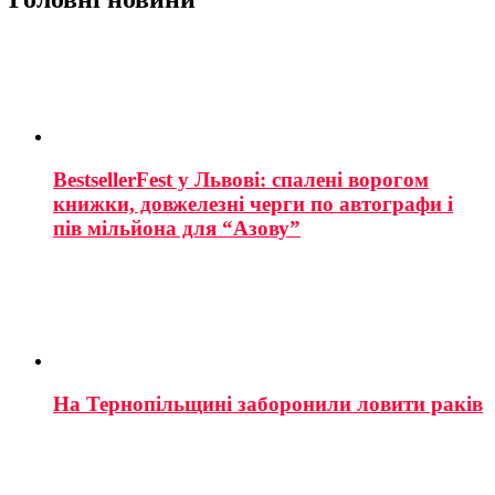
BestsellerFest у Львові: спалені ворогом
книжки, довжелезні черги по автографи і
пів мільйона для “Азову”
На Тернопільщині заборонили ловити раків