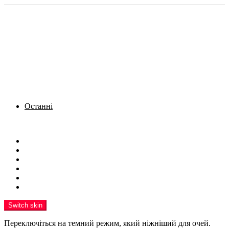
Останні
Menu
Новини
Політика
Кримінал
Фото
Надіслати новину
Реклама на сайті
Switch skin
Переключіться на темний режим, який ніжніший для очей.