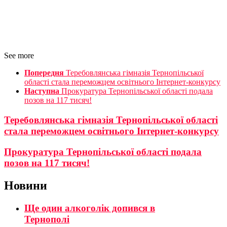
See more
Попередня
Теребовлянська гімназія Тернопільської
області стала переможцем освітнього Інтернет-конкурсу
Наступна
Прокуратура Тернопільської області подала
позов на 117 тисяч!
Теребовлянська гімназія Тернопільської області
стала переможцем освітнього Інтернет-конкурсу
Прокуратура Тернопільської області подала
позов на 117 тисяч!
Новини
Ще один алкоголік допився в
Тернополі