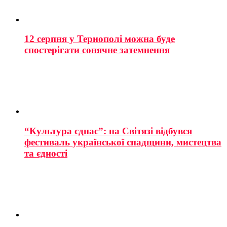
12 серпня у Тернополі можна буде
спостерігати сонячне затемнення
“Культура єднає”: на Світязі відбувся
фестиваль української спадщини, мистецтва
та єдності