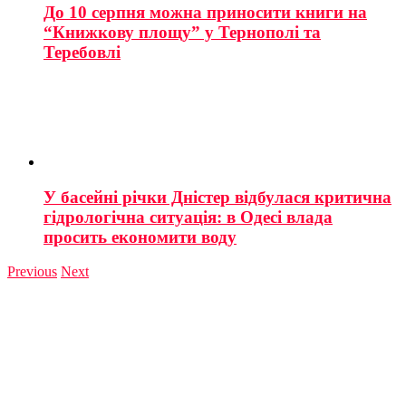
До 10 серпня можна приносити книги на
“Книжкову площу” у Тернополі та
Теребовлі
У басейні річки Дністер відбулася критична
гідрологічна ситуація: в Одесі влада
просить економити воду
Previous
Next