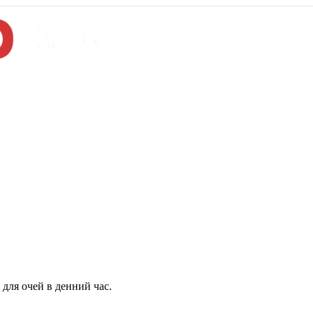
для очей в денний час.