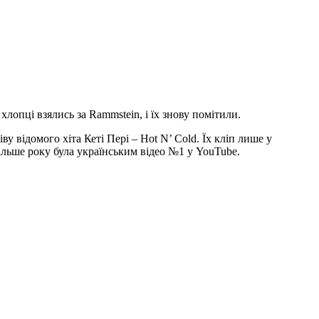
лопці взялись за Rammstein, і їх знову помітили.
ву відомого хіта Кеті Пері – Hot N’ Cold. Їх кліп лише у
більше року була українським відео №1 у YouTube.