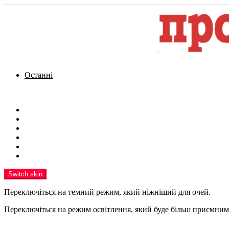
Останні
Menu
Новини
Політика
Кримінал
Фото
Надіслати новину
Реклама на сайті
Switch skin
Переключіться на темний режим, який ніжніший для очей.
Переключіться на режим освітлення, який буде більш приємним 
шукати