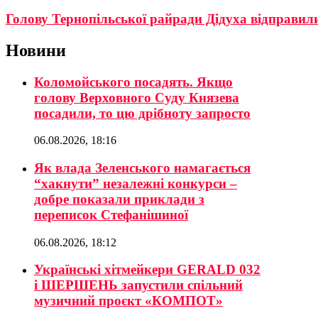
Голову Тернопільської райради Дідуха відправили 
Новини
Коломойського посадять. Якщо
голову Верховного Суду Князева
посадили, то цю дрібноту запросто
06.08.2026, 18:16
Як влада Зеленського намагається
“хакнути” незалежні конкурси –
добре показали приклади з
переписок Стефанішиної
06.08.2026, 18:12
Українські хітмейкери GERALD 032
і ШЕРШЕНЬ запустили спільний
музичний проєкт «КОМПОТ»