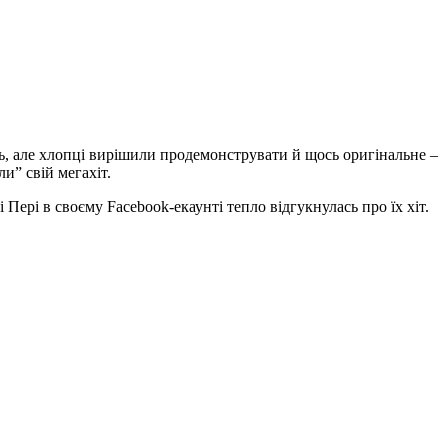
ень, але хлопці вирішили продемонструвати й щось оригінальне –
и” свій мегахіт.
Пері в своєму Facebook-екаунті тепло відгукнулась про їх хіт.