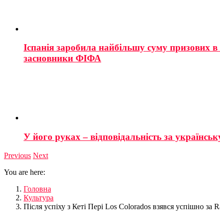
Іспанія заробила найбільшу суму призових в і
засновники ФІФА
У його руках – відповідальність за українську
Previous
Next
You are here:
Головна
Культура
Після успіху з Кеті Пері Los Colorados взявся успішно за R