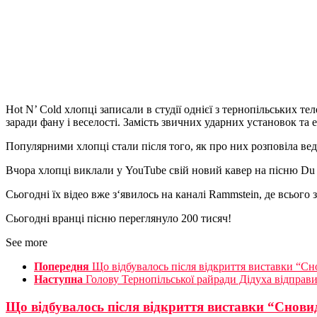
Hot N’ Cold хлопці записали в студії однієї з тернопільських 
заради фану і веселості. Замість звичних ударних установок та е
Популярними хлопці стали після того, як про них розповіла вед
Вчора хлопці виклали у YouTube свій новий кавер на пісню Du 
Сьогодні їх відео вже з‘явилось на каналі Rammstein, де всього 
Сьогодні вранці пісню переглянуло 200 тисяч!
See more
Попередня
Що відбувалось після відкриття виставки “Сно
Наступна
Голову Тернопільської райради Дідуха відправи
Що відбувалось після відкриття виставки “Сновид