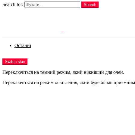
Search for:
Search
Login
Останні
Menu
Switch skin
Переключіться на темний режим, який ніжніший для очей.
Переключіться на режим освітлення, який буде більш приємним 
Login