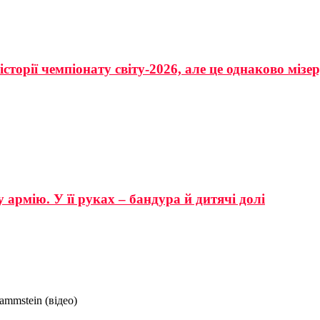
сторії чемпіонату світу-2026, але це однаково мізе
 армію. У її руках – бандура й дитячі долі
ammstein (відео)