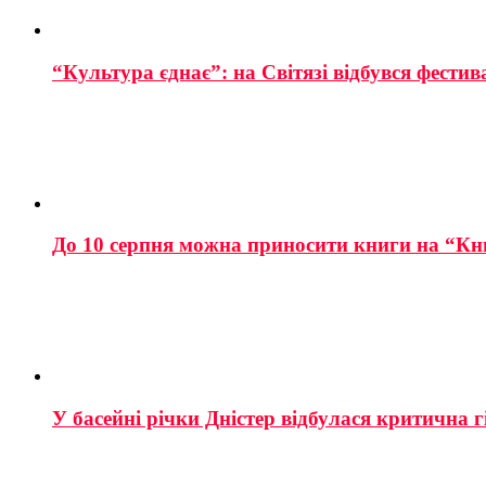
“Культура єднає”: на Світязі відбувся фестив
До 10 серпня можна приносити книги на “Кн
У басейні річки Дністер відбулася критична г