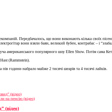
телекомпаній. Передбачалось, що вони виконають кілька своїх піс
лектрогітар вони взяли баян, великий бубен, контрабас – і “злабал
уча американського популярного шоу Ellen Show. Потім сама Кеті 
Hast (Rammstein).
за пів години набрало майже 2 тисячі шеарів та 4 тисячі лайків.
вид” (відео)
ли на пенсію (відео)
” (відео)