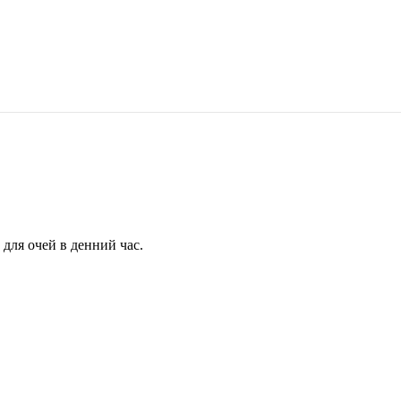
для очей в денний час.