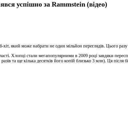
взявся успішно за Rammstein (відео)
-хіт, який може набрати не один мільйон переглядів. Цього разу х
бласті. Хлопці стали мегапопулярними в 2009 році завдяки переспі
разів та ще кілька десятків його копій близько 3 млн). Ця після 