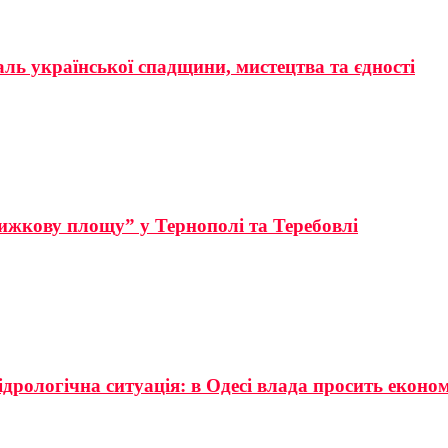
аль української спадщини, мистецтва та єдності
ижкову площу” у Тернополі та Теребовлі
ідрологічна ситуація: в Одесі влада просить еконо