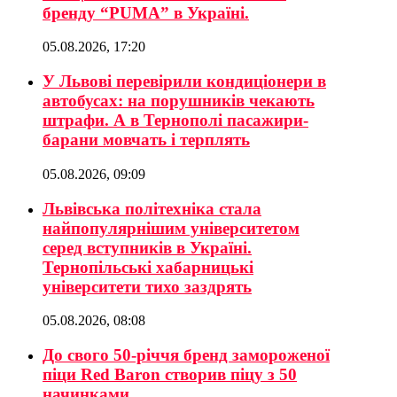
бренду “PUMA” в Україні.
05.08.2026, 17:20
У Львові перевірили кондиціонери в
автобусах: на порушників чекають
штрафи. А в Тернополі пасажири-
барани мовчать і терплять
05.08.2026, 09:09
Львівська політехніка стала
найпопулярнішим університетом
серед вступників в Україні.
Тернопільські хабарницькі
університети тихо заздрять
05.08.2026, 08:08
До свого 50-річчя бренд замороженої
піци Red Baron створив піцу з 50
начинками