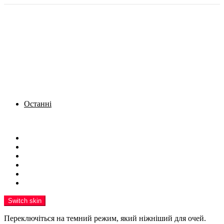
Останні
Menu
Новини
Політика
Кримінал
Фото
Надіслати новину
Реклама на сайті
Switch skin
Переключіться на темний режим, який ніжніший для очей.