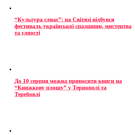
“Культура єднає”: на Світязі відбувся
фестиваль української спадщини, мистецтва
та єдності
До 10 серпня можна приносити книги на
“Книжкову площу” у Тернополі та
Теребовлі