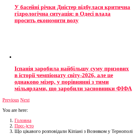
У басейні річки Дністер відбулася критична
гідрологічна ситуація: в Одесі влада
просить економити воду
Іспанія заробила найбільшу суму призових
в історії чемпіонату світу-2026, але це
однаково мізер, у порівнянні з тими
мільярдами, що заробили засновники ФІФА
Previous
Next
You are here:
Головна
Про:-)сто
Що цікавого розповідали Кіпіані з Возняком у Тернополі