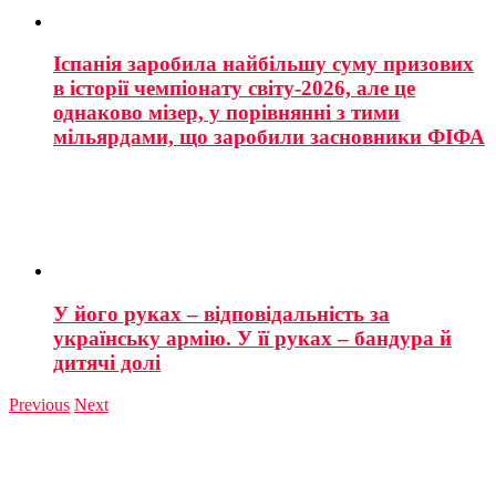
Іспанія заробила найбільшу суму призових
в історії чемпіонату світу-2026, але це
однаково мізер, у порівнянні з тими
мільярдами, що заробили засновники ФІФА
У його руках – відповідальність за
українську армію. У її руках – бандура й
дитячі долі
Previous
Next