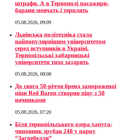
штрафи. А в Тернополі пасажири-
барани мовчать і терплять
05.08.2026, 09:09
Львівська політехніка стала
найпопулярнішим університетом
серед вступників в Україні.
Тернопільські хабарницькі
університети тихо заздрять
05.08.2026, 08:08
До свого 50-річчя бренд замороженої
піци Red Baron створив піцу з 50
начинками
05.08.2026, 07:20
Біля тернопільського озера хапуга-
чиновник зрубав 248 у парку
“Загребелля”