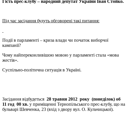
Гість прес-клубу – народний депутат України Іван Стойко.
Під час засідання будуть обговорені такі питання:
Події в парламенті – криза влади чи початок виборчої
кампанії?
Чому найпереконливішою мовою у парламенті стала «мова
жестів».
Суспільно-політична ситуація в Україні.
Засідання відбудеться
28
травня 2012 року (
п
онеділок) об
11 год 00 хв.
у приміщенні Тернопільського прес-клубу, що на
бульварі Шевченка, 23 (вхід з двору вул. О. Кульчицької).