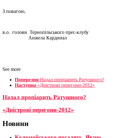
З повагою,
в.о. голови Тернопільського прес-клубу
Анжела Кардинал
See more
Попередня
Надал пропіарить Ратушного?
Наступна
«Дністрові перегони-2012»
Надал пропіарить Ратушного?
«Дністрові перегони-2012»
Новини
Коломойського посадять. Якщо