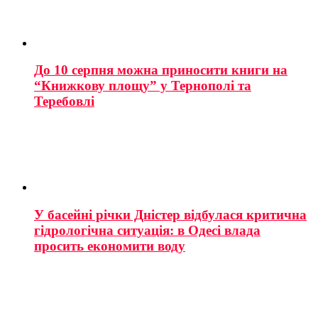
До 10 серпня можна приносити книги на
“Книжкову площу” у Тернополі та
Теребовлі
У басейні річки Дністер відбулася критична
гідрологічна ситуація: в Одесі влада
просить економити воду