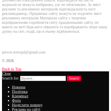
допомогою електронної пошти. Відповідати на листи
журналісти можуть вибірково, але не обов'язково. За зміст
реклами та рекламних матеріалів відповідальність несе
рекламодавець. Працівнки сайту можуть не поділяти зміст
рекламних матеріалів Матеріали сайту є творчим
відображенням сприйняття світу працівниками сайту, не
мають на меті будь-кого образити та відображають лише нашу
дуику на світ, події, що в ньому відбуваються.
Контакти:
provse.ternopil@gmail.com
© 2026
Back to Top
Close
Search for:
Search
Новини
Політика
Кримінал
Фото
Надіслати новину
Реклама на сайті