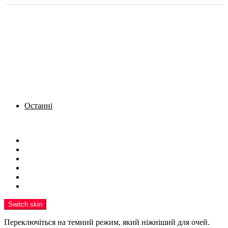
Останні
Menu
Новини
Політика
Кримінал
Фото
Надіслати новину
Реклама на сайті
Switch skin
Переключіться на темний режим, який ніжніший для очей.