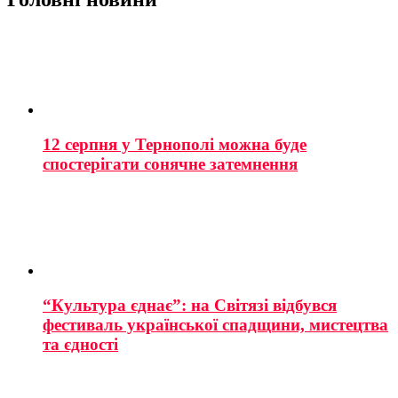
12 серпня у Тернополі можна буде
спостерігати сонячне затемнення
“Культура єднає”: на Світязі відбувся
фестиваль української спадщини, мистецтва
та єдності