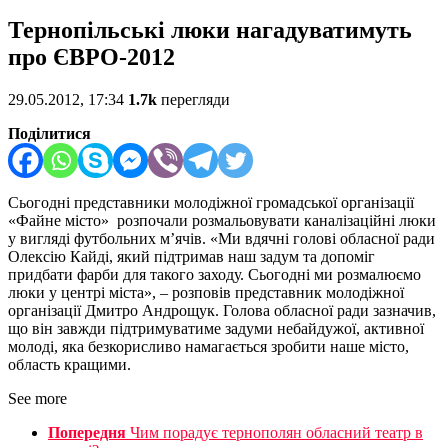
Тернопільські люки нагадуватимуть
про ЄВРО-2012
29.05.2012, 17:34
1.7k
перегляди
Поділитися
Сьогодні представники молодіжної громадської організації
«Файне місто» розпочали розмальовувати каналізаційні люки
у вигляді футбольних м’ячів. «Ми вдячні голові обласної ради
Олексію Кайді, який підтримав наш задум та допоміг
придбати фарби для такого заходу. Сьогодні ми розмалюємо
люки у центрі міста», – розповів представник молодіжної
організації Дмитро Андрощук. Голова обласної ради зазначив,
що він завжди підтримуватиме задуми небайдужої, активної
молоді, яка безкорисливо намагається зробити наше місто,
область кращими.
See more
Попередня
Чим порадує тернополян обласний театр в