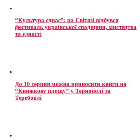
“Культура єднає”: на Світязі відбувся
фестиваль української спадщини, мистецтва
та єдності
До 10 серпня можна приносити книги на
“Книжкову площу” у Тернополі та
Теребовлі