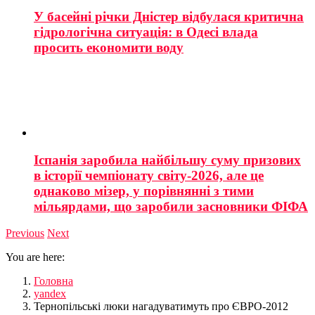
У басейні річки Дністер відбулася критична
гідрологічна ситуація: в Одесі влада
просить економити воду
Іспанія заробила найбільшу суму призових
в історії чемпіонату світу-2026, але це
однаково мізер, у порівнянні з тими
мільярдами, що заробили засновники ФІФА
Previous
Next
You are here:
Головна
yandex
Тернопільські люки нагадуватимуть про ЄВРО-2012