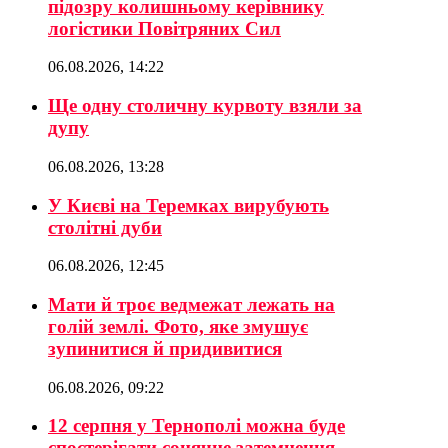
підозру колишньому керівнику
логістики Повітряних Сил
06.08.2026, 14:22
Ще одну столичну курвоту взяли за
дупу
06.08.2026, 13:28
У Києві на Теремках вирубують
столітні дуби
06.08.2026, 12:45
Мати й троє ведмежат лежать на
голій землі. Фото, яке змушує
зупинитися й придивитися
06.08.2026, 09:22
12 серпня у Тернополі можна буде
спостерігати сонячне затемнення