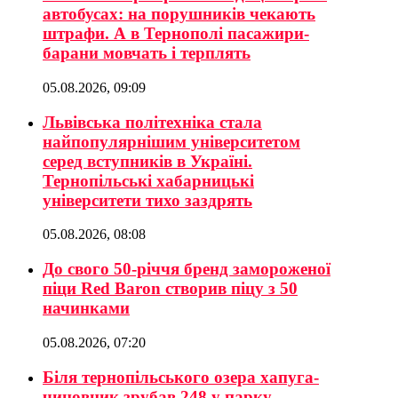
автобусах: на порушників чекають
штрафи. А в Тернополі пасажири-
барани мовчать і терплять
05.08.2026, 09:09
Львівська політехніка стала
найпопулярнішим університетом
серед вступників в Україні.
Тернопільські хабарницькі
університети тихо заздрять
05.08.2026, 08:08
До свого 50-річчя бренд замороженої
піци Red Baron створив піцу з 50
начинками
05.08.2026, 07:20
Біля тернопільського озера хапуга-
чиновник зрубав 248 у парку