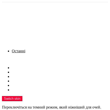
Останні
Menu
Новини
Політика
Кримінал
Фото
Надіслати новину
Реклама на сайті
Switch skin
Переключіться на темний режим, який ніжніший для очей.