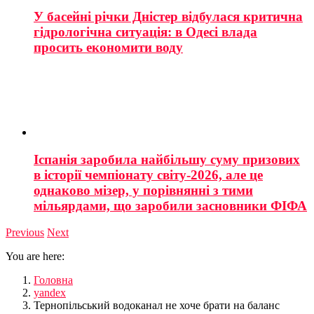
У басейні річки Дністер відбулася критична
гідрологічна ситуація: в Одесі влада
просить економити воду
Іспанія заробила найбільшу суму призових
в історії чемпіонату світу-2026, але це
однаково мізер, у порівнянні з тими
мільярдами, що заробили засновники ФІФА
Previous
Next
You are here:
Головна
yandex
Тернопільський водоканал не хоче брати на баланс