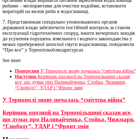
органами влади вирішити питання зариблення водосховища
рибами – меліорантами для очистки водойми, встановити
мораторій на вилов риби в водосховищі.
7. Представникам спеціально уповноважених органів
державної влади забезпечити постійний контроль за станом
експлуатації гідротехнічних споруд, вжити вичерпних заходів
до усунення порушень земельного і водного законодавства у
межах прибережної захисної смуги водосховища, повідомили
“Про все” у Тернопільоблводресурсах
See more
Попередня
У Тернополі знову почалась “сміттєва війна”
Наступна
Керівник опозиції на Тернопільщині сказав
все, що думає про Наливайченка, Стойка, Чижмаря,
“Свободу”, УДАР і “Фронт змін
У Тернополі знову почалась “сміттєва війна”
Керівник опозиції на Тернопільщині сказав все,
що думає про Наливайченка, Стойка, Чижмаря,
“Свободу”, УДАР і “Фронт змін