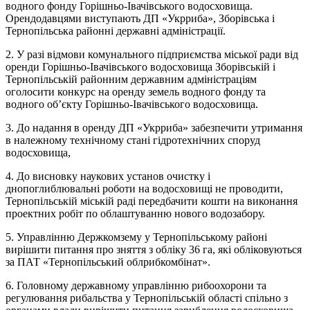
водного фонду Горішньо-Івачівського водосховища.
Орендодавцями виступають ДП «Укрриба», Зборівська і
Тернопільська районні державні адміністрації.
2. У разі відмови комунального підприємства міської ради від
оренди Горішньо-Івачівського водосховища Зборівській і
Тернопільській районним державним адміністраціям
оголосити конкурс на оренду земель водного фонду та
водного об’єкту Горішньо-Івачівського водосховища.
3. До надання в оренду ДП «Укрриба» забезпечити утримання
в належному технічному стані гідротехнічних споруд
водосховища,
4. До висновку наукових установ очистку і
днопоглиблювальні роботи на водосховищі не проводити,
Тернопільській міській раді передбачити кошти на виконання
проектних робіт по облаштуванню нового водозабору.
5. Управлінню Держкомзему у Тернопільському районі
вирішити питання про зняття з обліку 36 га, які обліковуються
за ПАТ «Тернопільський облрибкомбінат».
6. Головному державному управлінню рибоохорони та
регулювання рибальства у Тернопільській області спільно з