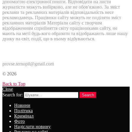
допомогою електронної пошти. Відповідати на листи
журналісти можуть вибірково, але не обов'язково. За зміст
реклами та рекламних матеріалів відповідальність несе
рекламодавець. Працівнки сайту можуть не поділяти зміст
рекламних матеріалів Матеріали сайту є творчим
відображенням сприйняття світу працівниками сайту, не
мають на меті будь-кого образити та відображають лише нашу
дуику на світ, події, що в ньому відбуваються.
Контакти:
provse.ternopil@gmail.com
© 2026
Back to Top
Close
Search for:
Search
Новини
Політика
Кримінал
Фото
Надіслати новину
Реклама на сайті