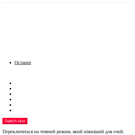
Останні
Menu
Новини
Політика
Кримінал
Фото
Надіслати новину
Реклама на сайті
Switch skin
Переключіться на темний режим, який ніжніший для очей.