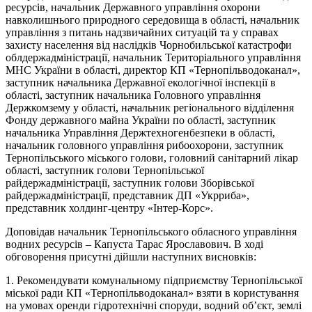
ресурсів, начальник Державного управління охорони
навколишнього природного середовища в області, начальник
управління з питань надзвичайних ситуацій та у справах
захисту населення від наслідків Чорнобильської катастрофи
облдержадміністрації, начальник Територіального управління
МНС України в області, директор КП «Тернопільводоканал»,
заступник начальника Державної екологічної інспекції в
області, заступник начальника Головного управління
Держкомзему у області, начальник регіонального відділення
Фонду державного майна України по області, заступник
начальника Управління Держтехногенбезпеки в області,
начальник головного управління рибоохорони, заступник
Тернопільського міського голови, головний санітарний лікар
області, заступник голови Тернопільської
райдержадміністрації, заступник голови Зборівської
райдержадміністрації, представник ДП «Укрриба»,
представник холдинг-центру «Інтер-Корс».
Доповідав начальник Тернопільського обласного управління
водних ресурсів – Капуста Тарас Ярославович. В ході
обговорення присутні дійшли наступних висновків:
1. Рекомендувати комунальному підприємству Тернопільської
міської ради КП «Тернопільводоканал» взяти в користування
на умовах оренди гідротехнічні споруди, водний об’єкт, землі