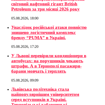
світовий нафтовий гігант British
Petroleum за три місяці 2026 року
05.08.2026, 18:00
Унаслідок російської атаки повністю
знищено логістичний комплекс
бренду “PUMA” в Україні.
05.08.2026, 17:20
У Львові перевірили кондиціонери в
автобусах: на порушників чекають
штрафи. А в Тернополі пасажири-
барани мовчать і терплять
05.08.2026, 09:09
Львівська політехніка стала
найпопулярнішим університетом
серед вступників в Україні.
Тернопільські хабарницькі