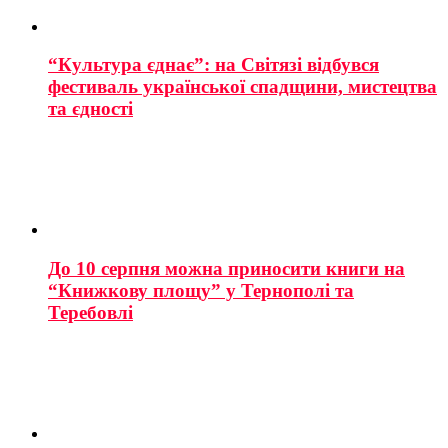
“Культура єднає”: на Світязі відбувся
фестиваль української спадщини, мистецтва
та єдності
До 10 серпня можна приносити книги на
“Книжкову площу” у Тернополі та
Теребовлі