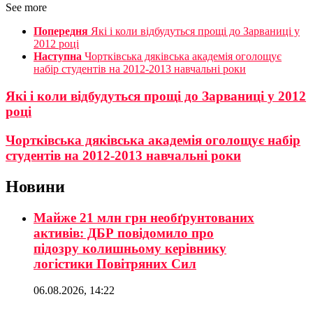
See more
Попередня
Які і коли відбудуться прощі до Зарваниці у
2012 році
Наступна
Чортківська дяківська академія оголощує
набір студентів на 2012-2013 навчальні роки
Які і коли відбудуться прощі до Зарваниці у 2012
році
Чортківська дяківська академія оголощує набір
студентів на 2012-2013 навчальні роки
Новини
Майже 21 млн грн необґрунтованих
активів: ДБР повідомило про
підозру колишньому керівнику
логістики Повітряних Сил
06.08.2026, 14:22