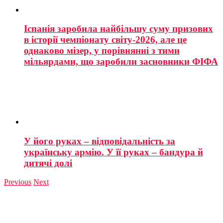
Іспанія заробила найбільшу суму призових
в історії чемпіонату світу-2026, але це
однаково мізер, у порівнянні з тими
мільярдами, що заробили засновники ФІФА
У його руках – відповідальність за
українську армію. У її руках – бандура й
дитячі долі
Previous
Next