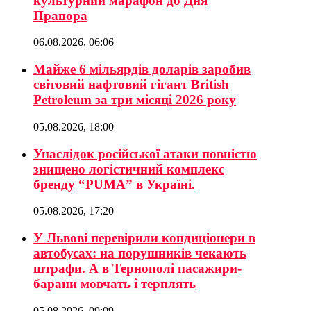
культурний марафон до Дня
Прапора
06.08.2026, 06:06
Майже 6 мільярдів доларів заробив
світовий нафтовий гігант British
Petroleum за три місяці 2026 року
05.08.2026, 18:00
Унаслідок російської атаки повністю
знищено логістичний комплекс
бренду “PUMA” в Україні.
05.08.2026, 17:20
У Львові перевірили кондиціонери в
автобусах: на порушників чекають
штрафи. А в Тернополі пасажири-
барани мовчать і терплять
05.08.2026, 09:09