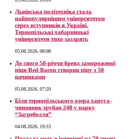
Львівська політехніка стала
найпопулярнішим університетом
серед вступників в Україні.
Тернопільські хабарницькі
університети тихо заздрять
05.08.2026, 08:08
До свого 50-річчя бренд замороженої
піци Red Baron створив піцу з 50
начинками
05.08.2026, 07:20
Біля тернопільського озера хапуга-
чиновник зрубав 248 у парку
“Загребелля”
04.08.2026, 19:33
Продала меду в інтернеті на 70 тисяч