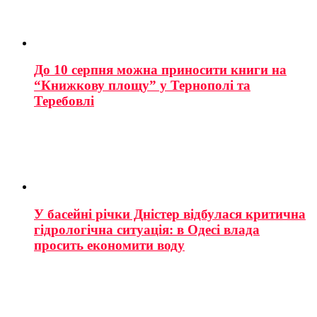
До 10 серпня можна приносити книги на
“Книжкову площу” у Тернополі та
Теребовлі
У басейні річки Дністер відбулася критична
гідрологічна ситуація: в Одесі влада
просить економити воду