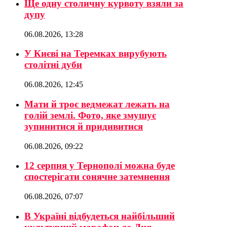
Ще одну столичну курвоту взяли за
дупу
06.08.2026, 13:28
У Києві на Теремках вирубують
столітні дуби
06.08.2026, 12:45
Мати й троє ведмежат лежать на
голій землі. Фото, яке змушує
зупинитися й придивитися
06.08.2026, 09:22
12 серпня у Тернополі можна буде
спостерігати сонячне затемнення
06.08.2026, 07:07
В Україні відбудеться найбільший