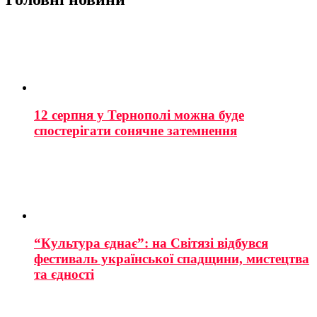
12 серпня у Тернополі можна буде
спостерігати сонячне затемнення
“Культура єднає”: на Світязі відбувся
фестиваль української спадщини, мистецтва
та єдності