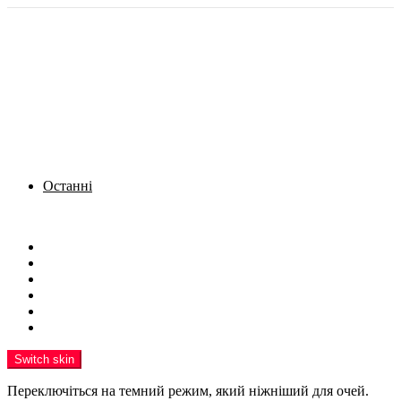
Останні
Menu
Новини
Політика
Кримінал
Фото
Надіслати новину
Реклама на сайті
Switch skin
Переключіться на темний режим, який ніжніший для очей.