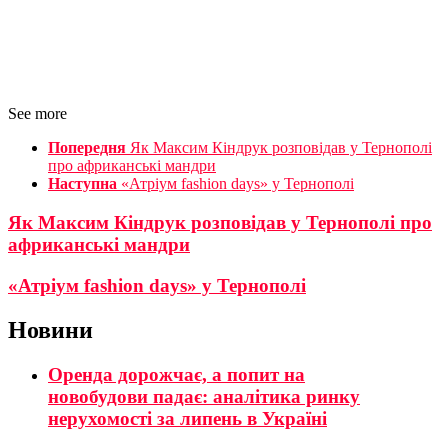
See more
Попередня
Як Максим Кіндрук розповідав у Тернополі
про африканські мандри
Наступна
«Атріум fashion days» у Тернополі
Як Максим Кіндрук розповідав у Тернополі про
африканські мандри
«Атріум fashion days» у Тернополі
Новини
Оренда дорожчає, а попит на
новобудови падає: аналітика ринку
нерухомості за липень в Україні