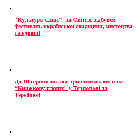
“Культура єднає”: на Світязі відбувся
фестиваль української спадщини, мистецтва
та єдності
До 10 серпня можна приносити книги на
“Книжкову площу” у Тернополі та
Теребовлі