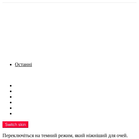
Останні
Menu
Новини
Політика
Кримінал
Фото
Надіслати новину
Реклама на сайті
Switch skin
Переключіться на темний режим, який ніжніший для очей.