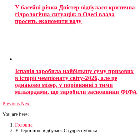
У басейні річки Дністер відбулася критична
гідрологічна ситуація: в Одесі влада
просить економити воду
Іспанія заробила найбільшу суму призових
в історії чемпіонату світу-2026, але це
однаково мізер, у порівнянні з тими
мільярдами, що заробили засновники ФІФА
Previous
Next
You are here:
Головна
У Тернополі відбулася Студреспубліка