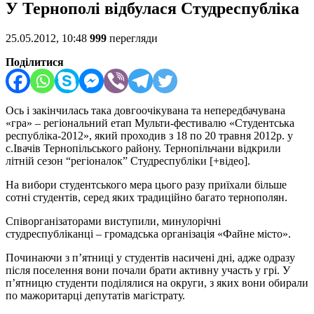
У Тернополі відбулася Студреспубліка
25.05.2012, 10:48
999
перегляди
Поділитися
Ось і закінчилась така довгоочікувана та непередбачувана
«гра» – регіональний етап Мульти-фестивалю «Студентська
республіка-2012», який проходив з 18 по 20 травня 2012р. у
с.Івачів Тернопільського району. Тернопільчани відкрили
літній сезон “регіоналок” Студреспубліки [+відео].
На вибори студентського мера цього разу приїхали більше
сотні студентів, серед яких традиційно багато тернополян.
Співорганізаторами виступили, минулорічні
студреспубліканці – громадська організація «Файне місто».
Починаючи з п’ятниці у студентів насичені дні, адже одразу
після поселення вони почали брати активну участь у грі. У
п’ятницю студенти поділялися на округи, з яких вони обирали
по мажоритарці депутатів магістрату.