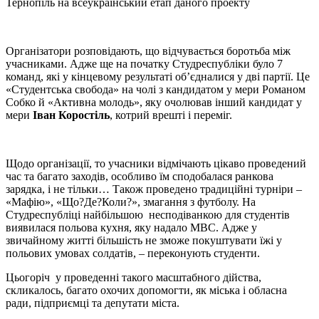
Тернопіль на всеукраїнський етап даного проекту
Організатори розповідають, що відчувається боротьба між
учасниками. Адже ще на початку Студреспубліки було 7
команд, які у кінцевому результаті об’єдналися у дві партії. Це
«Студентська свобода» на чолі з кандидатом у мери Романом
Собко й «Активна молодь», яку очолював інший кандидат у
мери
Іван Коростіль
, котрий врешті і переміг.
Щодо організації, то учасники відмічають цікаво проведений
час та багато заходів, особливо їм сподобалася ранкова
зарядка, і не тільки… Також проведено традиційні турніри –
«Мафію», «Що?Де?Коли?», змагання з футболу. На
Студреспубліці найбільшою несподіванкою для студентів
виявилася польова кухня, яку надало МВС. Адже у
звичайному житті більшість не зможе покуштувати їжі у
польових умовах солдатів, – переконують студенти.
Цьогоріч у проведенні такого масштабного дійства,
скликалось, багато охочих допомогти, як міська і обласна
ради, підприємці та депутати міста.