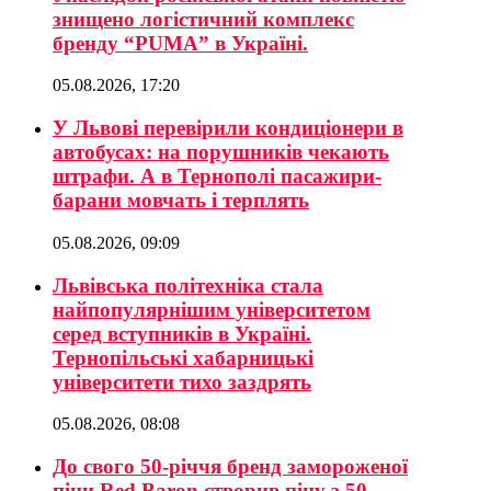
знищено логістичний комплекс
бренду “PUMA” в Україні.
05.08.2026, 17:20
У Львові перевірили кондиціонери в
автобусах: на порушників чекають
штрафи. А в Тернополі пасажири-
барани мовчать і терплять
05.08.2026, 09:09
Львівська політехніка стала
найпопулярнішим університетом
серед вступників в Україні.
Тернопільські хабарницькі
університети тихо заздрять
05.08.2026, 08:08
До свого 50-річчя бренд замороженої
піци Red Baron створив піцу з 50