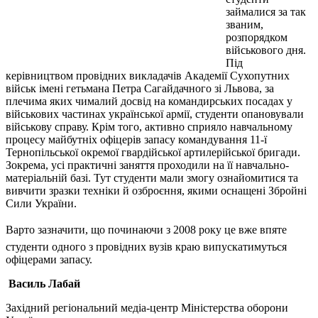
займалися за так
званим,
розпорядком
військового дня.
Під
керівництвом провідних викладачів Академії Сухопутних
військ імені гетьмана Петра Сагайдачного зі Львова, за
плечима яких чималий досвід на командирських посадах у
військових частинах української армії, студенти опановували
військову справу. Крім того, активно сприяло навчальному
процесу майбутніх офіцерів запасу командування 11-ї
Тернопільської окремої гвардійської артилерійської бригади.
Зокрема, усі практичні заняття проходили на її навчально-
матеріальній базі. Тут студенти мали змогу ознайомитися та
вивчити зразки техніки й озброєння, якими оснащені Збройні
Сили України.
Варто зазначити, що починаючи з 2008 року це вже впяте
студенти одного з провідних вузів краю випускатимуться
офіцерами запасу.
Василь Лабай
Західний регіональний медіа-центр Міністерства оборони