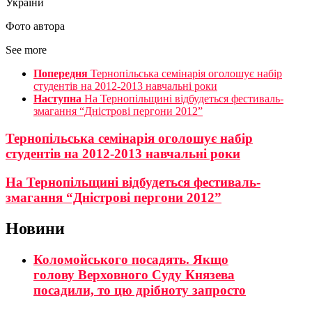
України
Фото автора
See more
Попередня
Тернопільська семінарія оголошує набір
студентів на 2012-2013 навчальні роки
Наступна
На Тернопільщині відбудеться фестиваль-
змагання “Дністрові пергони 2012”
Тернопільська семінарія оголошує набір
студентів на 2012-2013 навчальні роки
На Тернопільщині відбудеться фестиваль-
змагання “Дністрові пергони 2012”
Новини
Коломойського посадять. Якщо
голову Верховного Суду Князева
посадили, то цю дрібноту запросто