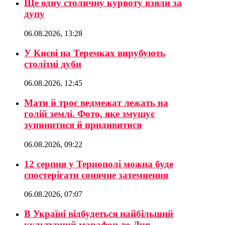
Ще одну столичну курвоту взяли за
дупу
06.08.2026, 13:28
У Києві на Теремках вирубують
столітні дуби
06.08.2026, 12:45
Мати й троє ведмежат лежать на
голій землі. Фото, яке змушує
зупинитися й придивитися
06.08.2026, 09:22
12 серпня у Тернополі можна буде
спостерігати сонячне затемнення
06.08.2026, 07:07
В Україні відбудеться найбільший
культурний марафон до Дня