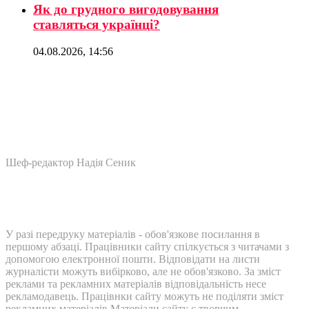
Як до грудного вигодовування
ставляться українці?
04.08.2026, 14:56
Шеф-редактор Надія Сеник
У разі передруку матеріалів - обов'язкове посилання в
першому абзаці. Працівники сайту спілкується з читачами з
допомогою електронної пошти. Відповідати на листи
журналісти можуть вибірково, але не обов'язково. За зміст
реклами та рекламних матеріалів відповідальність несе
рекламодавець. Працівнки сайту можуть не поділяти зміст
рекламних матеріалів Матеріали сайту є творчим