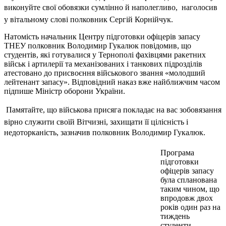
виконуйте свої обовязки сумлінно й наполегливо,  наголосив
у вітальному слові полковник Сергій Корнійчук.
Натомість начальник Центру підготовки офіцерів запасу
ТНЕУ полковник Володимир Гукалюк повідомив, що
студентів, які готувалися у Тернополі фахівцями ракетних
військ і артилерії та механізованих і танкових підрозділів
атестовано до присвоєння військового звання «молодший
лейтенант запасу». Відповідний наказ вже найближчим часом
підпише Міністр оборони України.
 Памятайте, що військова присяга покладає на вас зобовязання
вірно служити своїй Вітчизні, захищати її цілісність і
недоторканість, зазначив полковник Володимир Гукалюк.
Програма
підготовки
офіцерів запасу
була спланована
таким чином, що
впродовж двох
років один раз на
тиждень
студенти