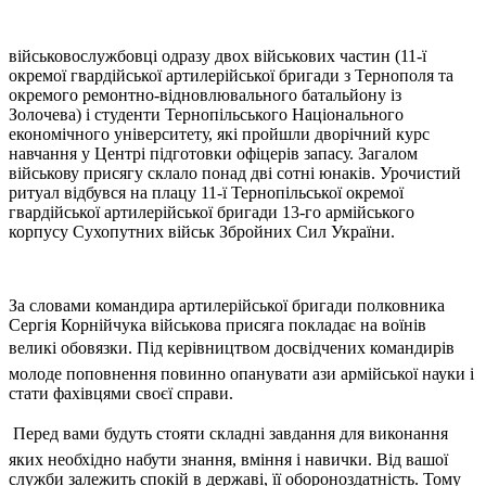
військовослужбовці одразу двох військових частин (11-ї
окремої гвардійської артилерійської бригади з Тернополя та
окремого ремонтно-відновлювального батальйону із
Золочева) і студенти Тернопільського Національного
економічного університету, які пройшли дворічний курс
навчання у Центрі підготовки офіцерів запасу. Загалом
військову присягу склало понад дві сотні юнаків. Урочистий
ритуал відбувся на плацу 11-ї Тернопільської окремої
гвардійської артилерійської бригади 13-го армійського
корпусу Сухопутних військ Збройних Сил України.
За словами командира артилерійської бригади полковника
Сергія Корнійчука військова присяга покладає на воїнів
великі обовязки. Під керівництвом досвідчених командирів
молоде поповнення повинно опанувати ази армійської науки і
стати фахівцями своєї справи.
 Перед вами будуть стояти складні завдання для виконання
яких необхідно набути знання, вміння і навички. Від вашої
служби залежить спокій в державі, її обороноздатність. Тому