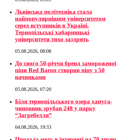
Львівська політехніка стала
найпопулярнішим університетом
серед вступників в Україні.
Тернопільські хабарницькі
університети тихо заздрять
05.08.2026, 08:08
До свого 50-річчя бренд замороженої
піци Red Baron створив піцу з 50
начинками
05.08.2026, 07:20
Біля тернопільського озера хапуга-
чиновник зрубав 248 у парку
“Загребелля”
04.08.2026, 19:33
Продала меду в інтернеті на 70 тисяч