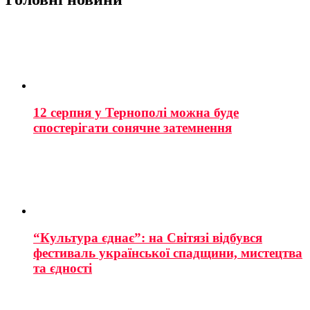
12 серпня у Тернополі можна буде
спостерігати сонячне затемнення
“Культура єднає”: на Світязі відбувся
фестиваль української спадщини, мистецтва
та єдності