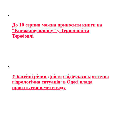
До 10 серпня можна приносити книги на
“Книжкову площу” у Тернополі та
Теребовлі
У басейні річки Дністер відбулася критична
гідрологічна ситуація: в Одесі влада
просить економити воду