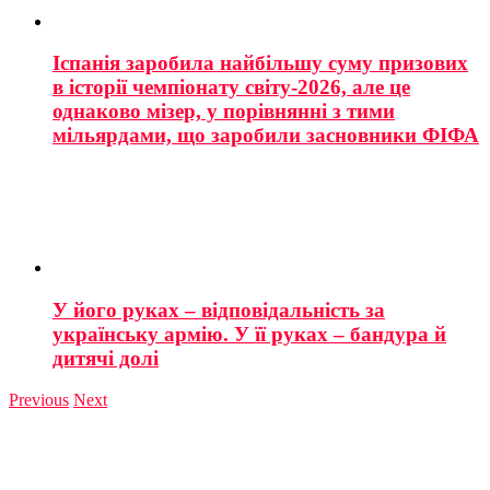
Іспанія заробила найбільшу суму призових
в історії чемпіонату світу-2026, але це
однаково мізер, у порівнянні з тими
мільярдами, що заробили засновники ФІФА
У його руках – відповідальність за
українську армію. У її руках – бандура й
дитячі долі
Previous
Next