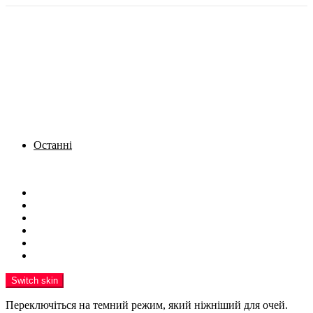
Останні
Menu
Новини
Політика
Кримінал
Фото
Надіслати новину
Реклама на сайті
Switch skin
Переключіться на темний режим, який ніжніший для очей.