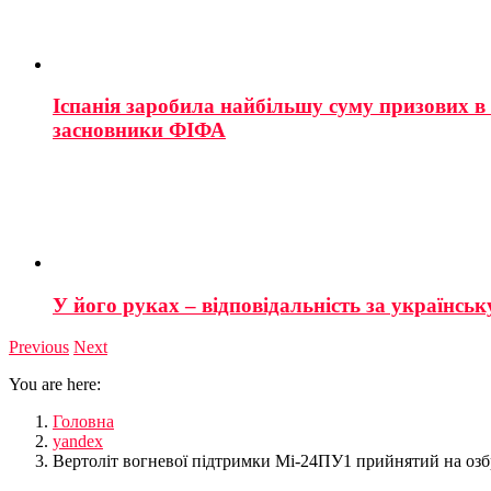
Іспанія заробила найбільшу суму призових в і
засновники ФІФА
У його руках – відповідальність за українську
Previous
Next
You are here:
Головна
yandex
Вертоліт вогневої підтримки Мі-24ПУ1 прийнятий на оз