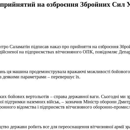
 прийнятий на озброєння Збройних Сил 
итро Саламатін підписав наказ про прийняття на озброєння Збр
 здійсненої на підприємствах вітчизняного ОПК, повідомляє Депар
ань ця машина продемонструвала вражаючі можливості бойового 
за деякими параметрами – перевершує їх.
ких бойових вертольотів – справа державної ваги. Сьогодні ми 
ї підтримки наземних військ, – зазначив Міністр оборони Дмитр
оронного відомства і підприємств вітчизняного оборонно-промис
цтво держави робить все для переоснащення вітчизняної армії зр