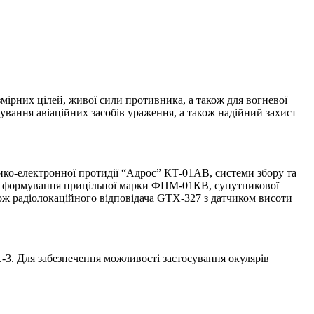
рних цілей, живої сили противника, а також для вогневої
ування авіаційних засобів ураження, а також надійний захист
о-електронної протидії “Адрос” КТ-01АВ, системи збору та
еми формування прицільної марки ФПМ-01КВ, супутникової
ож радіолокаційного відповідача GТХ-327 з датчиком висоти
3. Для забезпечення можливості застосування окулярів