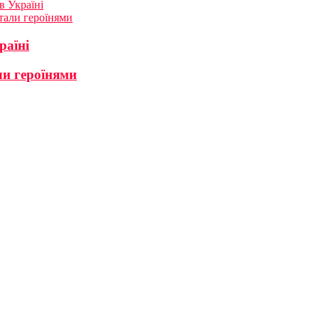
в Україні
стали героїнями
раїні
али героїнями