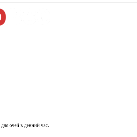
для очей в денний час.