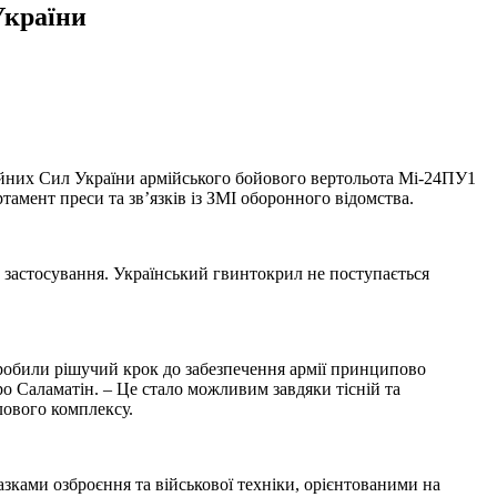
України
ойних Сил України армійського бойового вертольота Мі-24ПУ1
тамент преси та зв’язків із ЗМІ оборонного відомства.
застосування. Український гвинтокрил не поступається
зробили рішучий крок до забезпечення армії принципово
о Саламатін. – Це стало можливим завдяки тісній та
лового комплексу.
азками озброєння та військової техніки, орієнтованими на