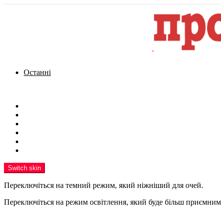
Останні
Menu
Новини
Політика
Кримінал
Фото
Надіслати новину
Реклама на сайті
Switch skin
Переключіться на темний режим, який ніжніший для очей.
Переключіться на режим освітлення, який буде більш приємним 
шукати