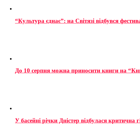
“Культура єднає”: на Світязі відбувся фестив
До 10 серпня можна приносити книги на “Кн
У басейні річки Дністер відбулася критична г