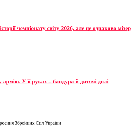
сторії чемпіонату світу-2026, але це однаково мізе
 армію. У її руках – бандура й дитячі долі
броєння Збройних Сил України