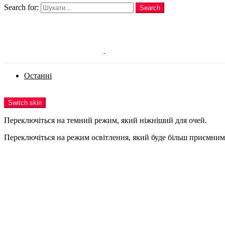
Search for:
Search
Login
Останні
Menu
Switch skin
Переключіться на темний режим, який ніжніший для очей.
Переключіться на режим освітлення, який буде більш приємним 
Login