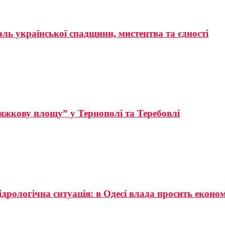
аль української спадщини, мистецтва та єдності
ижкову площу” у Тернополі та Теребовлі
ідрологічна ситуація: в Одесі влада просить еконо