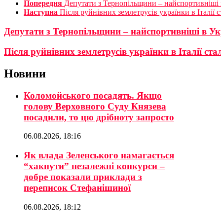
Попередня
Депутати з Тернопільщини – найспортивніші 
Наступна
Після руйнівних землетрусів українки в Італії 
Депутати з Тернопільщини – найспортивніші в Ук
Після руйнівних землетрусів українки в Італії ст
Новини
Коломойського посадять. Якщо
голову Верховного Суду Князева
посадили, то цю дрібноту запросто
06.08.2026, 18:16
Як влада Зеленського намагається
“хакнути” незалежні конкурси –
добре показали приклади з
переписок Стефанішиної
06.08.2026, 18:12