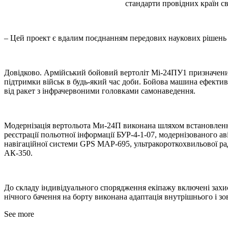
стандарти провідних країн св
– Цей проект є вдалим поєднанням передових наукових рішень 
Довідково. Армійський бойовий вертоліт Мі-24ПУ1 призначени
підтримки військ в будь-який час доби. Бойова машина ефективн
від ракет з інфрачервоними головками самонаведення.
Модернізація вертольота Ми-24П виконана шляхом встановленн
реєстрації польотної інформації БУР-4-1-07, модернізованого
навігаційної системи GРS МАР-695, ультракороткохвильової ра
АК-350.
До складу індивідуального спорядження екіпажу включені захи
нічного бачення на борту виконана адаптація внутрішнього і з
See more