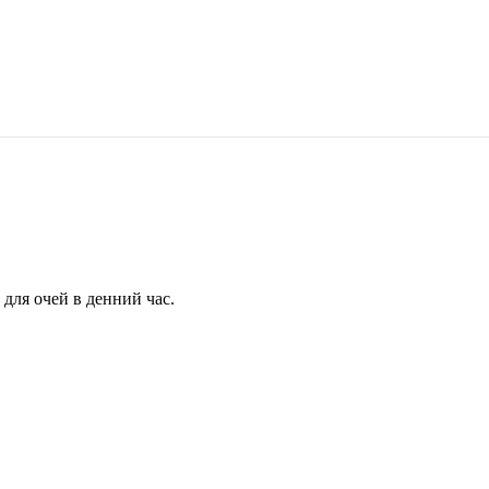
для очей в денний час.