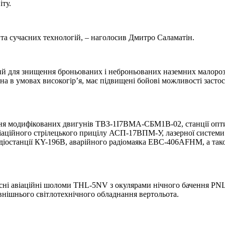
іту.
та сучасних технологій, – наголосив Дмитро Саламатін.
й для знищення броньованих і неброньованих наземних малорозмі
а в умовах високогір’я, має підвищені бойові можливості застос
я модифікованих двигунів ТВЗ-1І7ВМА-СБМ1В-02, станції оптик
 авіаційного стрілецького прицілу АСП-17ВПМ-У, лазерної сист
діостанції КY-196В, аварійного радіомаяка ЕВС-406АFНМ, а так
сні авіаційні шоломи ТНL-5NV з окулярами нічного бачення РNL-
овнішнього світлотехнічного обладнання вертольота.