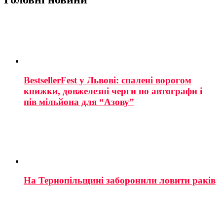
BestsellerFest у Львові: спалені ворогом
книжки, довжелезні черги по автографи і
пів мільйона для “Азову”
На Тернопільщині заборонили ловити раків