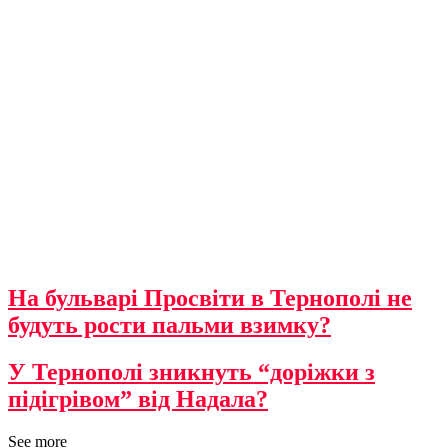
На бульварі Просвіти в Тернополі не
будуть рости пальми взимку?
У Тернополі зникнуть “доріжки з
підігрівом” від Надала?
See more