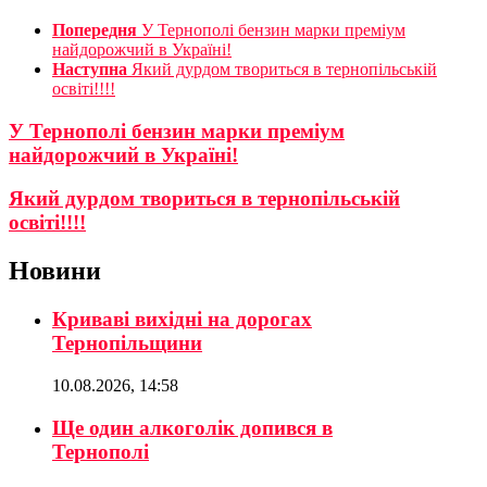
Попередня
У Тернополі бензин марки преміум
найдорожчий в Україні!
Наступна
Який дурдом твориться в тернопільській
освіті!!!!
У Тернополі бензин марки преміум
найдорожчий в Україні!
Який дурдом твориться в тернопільській
освіті!!!!
Новини
Криваві вихідні на дорогах
Тернопільщини
10.08.2026, 14:58
Ще один алкоголік допився в
Тернополі