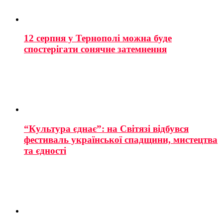
12 серпня у Тернополі можна буде
спостерігати сонячне затемнення
“Культура єднає”: на Світязі відбувся
фестиваль української спадщини, мистецтва
та єдності