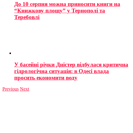
До 10 серпня можна приносити книги на
“Книжкову площу” у Тернополі та
Теребовлі
У басейні річки Дністер відбулася критична
гідрологічна ситуація: в Одесі влада
просить економити воду
Previous
Next