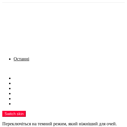
Останні
Menu
Новини
Політика
Кримінал
Фото
Надіслати новину
Реклама на сайті
Switch skin
Переключіться на темний режим, який ніжніший для очей.