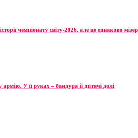
сторії чемпіонату світу-2026, але це однаково мізе
 армію. У її руках – бандура й дитячі долі