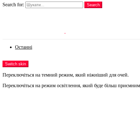
Search for:
Search
Login
Останні
Menu
Switch skin
Переключіться на темний режим, який ніжніший для очей.
Переключіться на режим освітлення, який буде більш приємним 
Login