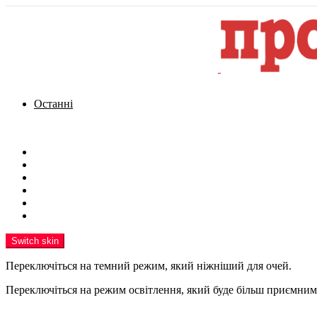
Останні
Menu
Новини
Політика
Кримінал
Фото
Надіслати новину
Реклама на сайті
Switch skin
Переключіться на темний режим, який ніжніший для очей.
Переключіться на режим освітлення, який буде більш приємним 
шукати