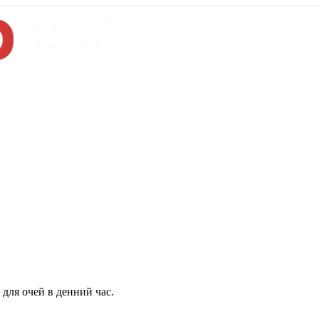
для очей в денний час.