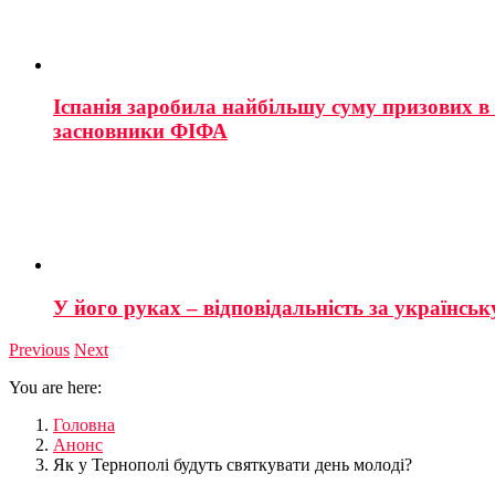
Іспанія заробила найбільшу суму призових в і
засновники ФІФА
У його руках – відповідальність за українську
Previous
Next
You are here:
Головна
Анонс
Як у Тернополі будуть святкувати день молоді?