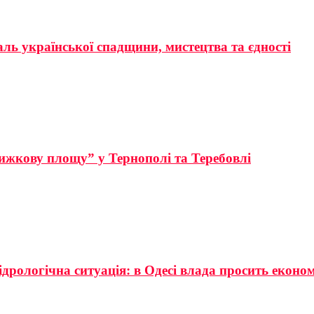
аль української спадщини, мистецтва та єдності
ижкову площу” у Тернополі та Теребовлі
ідрологічна ситуація: в Одесі влада просить еконо