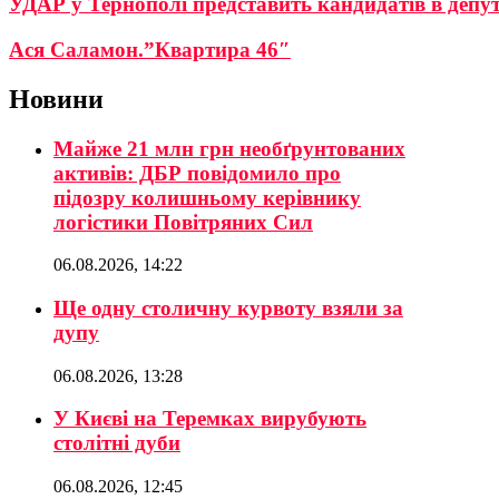
УДАР у Тернополі представить кандидатів в депу
Ася Саламон.”Квартира 46″
Новини
Майже 21 млн грн необґрунтованих
активів: ДБР повідомило про
підозру колишньому керівнику
логістики Повітряних Сил
06.08.2026, 14:22
Ще одну столичну курвоту взяли за
дупу
06.08.2026, 13:28
У Києві на Теремках вирубують
столітні дуби
06.08.2026, 12:45