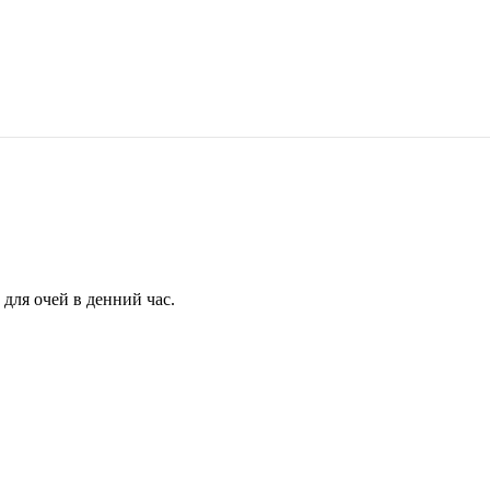
для очей в денний час.