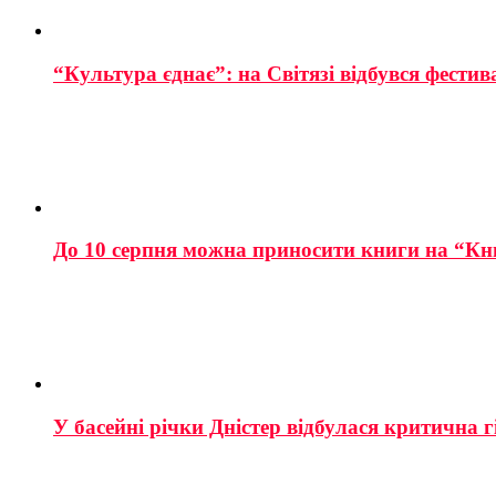
“Культура єднає”: на Світязі відбувся фестив
До 10 серпня можна приносити книги на “Кн
У басейні річки Дністер відбулася критична г