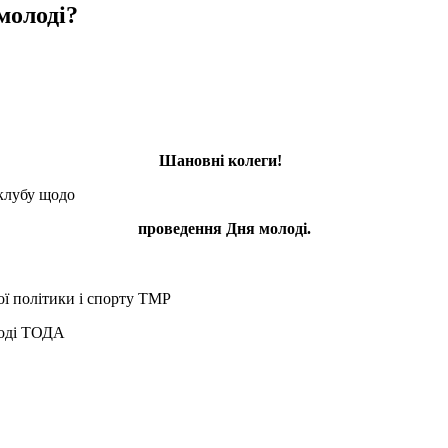
молоді?
Шановні колеги!
-клубу щодо
проведення Дня молоді.
ої політики і спорту ТМР
лоді ТОДА