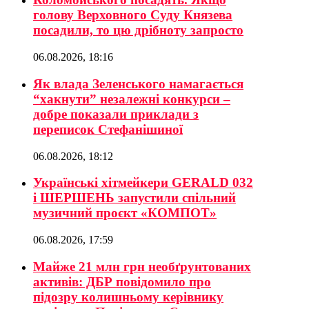
голову Верховного Суду Князева
посадили, то цю дрібноту запросто
06.08.2026, 18:16
Як влада Зеленського намагається
“хакнути” незалежні конкурси –
добре показали приклади з
переписок Стефанішиної
06.08.2026, 18:12
Українські хітмейкери GERALD 032
і ШЕРШЕНЬ запустили спільний
музичний проєкт «КОМПОТ»
06.08.2026, 17:59
Майже 21 млн грн необґрунтованих
активів: ДБР повідомило про
підозру колишньому керівнику