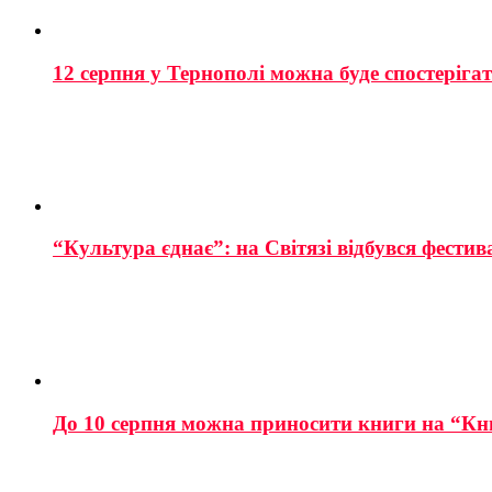
12 серпня у Тернополі можна буде спостеріга
“Культура єднає”: на Світязі відбувся фестив
До 10 серпня можна приносити книги на “Кн