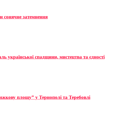
ти сонячне затемнення
аль української спадщини, мистецтва та єдності
ижкову площу” у Тернополі та Теребовлі