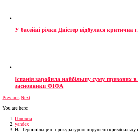
У басейні річки Дністер відбулася критична г
Іспанія заробила найбільшу суму призових в і
засновники ФІФА
Previous
Next
You are here:
Головна
yandex
На Тернопільщині прокуратурою порушено кримінальну с