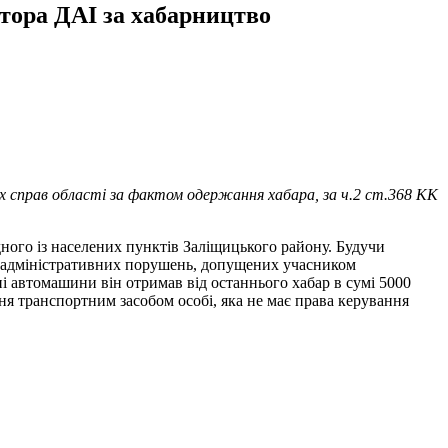
тора ДАІ за хабарництво
іх справ області за фактом одержання хабара, за ч.2 ст.368 КК
ного із населених пунктів Заліщицького району. Будучи
до адміністративних порушень, допущених учасником
і автомашини він отримав від останнього хабар в сумі 5000
ня транспортним засобом особі, яка не має права керування