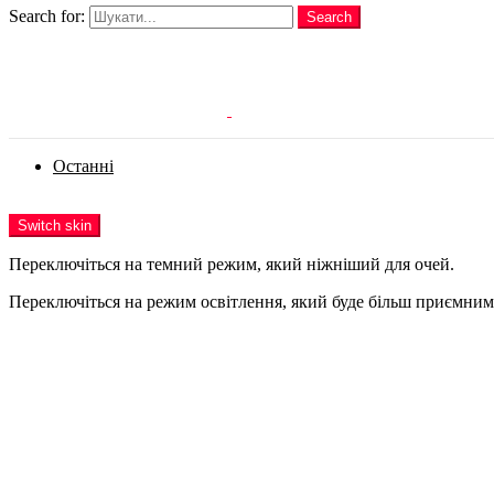
Search for:
Search
Login
Останні
Menu
Switch skin
Переключіться на темний режим, який ніжніший для очей.
Переключіться на режим освітлення, який буде більш приємним 
Login