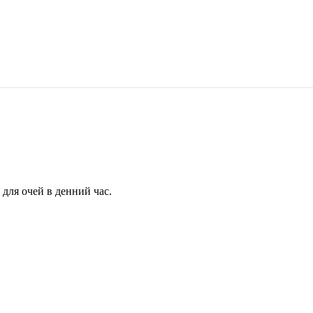
для очей в денний час.