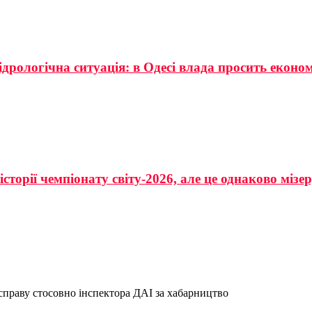
ідрологічна ситуація: в Одесі влада просить еконо
сторії чемпіонату світу-2026, але це однаково мізе
праву стосовно інспектора ДАІ за хабарництво