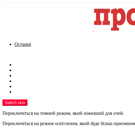
Останні
Menu
Новини
Політика
Кримінал
Фото
Надіслати новину
Реклама на сайті
Switch skin
Переключіться на темний режим, який ніжніший для очей.
Переключіться на режим освітлення, який буде більш приємним 
шукати