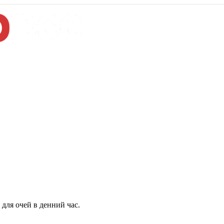
для очей в денний час.