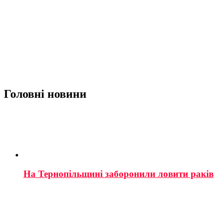
Головні новини
На Тернопільщині заборонили ловити раків