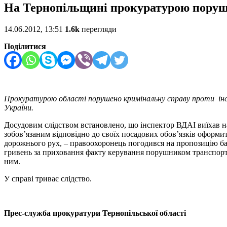
На Тернопільщині прокуратурою поруше
14.06.2012, 13:51
1.6k
перегляди
Поділитися
Прокуратурою області порушено кримінальну справу проти інспе
України.
Досудовим слідством встановлено, що інспектор ВДАІ виїхав на
зобов’язаним відповідно до своїх посадових обов’язків оформ
дорожнього рух, – правоохоронець погодився на пропозицію бат
гривень за приховання факту керування порушником транспортни
ним.
У справі триває слідство.
Прес-служба прокуратури Тернопільської області