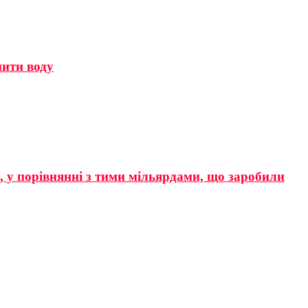
мити воду
р, у порівнянні з тими мільярдами, що заробили