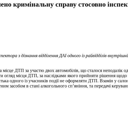
но кримінальну справу стосовно інспек
ктора з дізнання відділення ДАІ одного із райвідділів внутрішн
 місце ДТП за участю двох автомобілів, що сталося неподалік од
ити огляд місця ДТП, за наслідками якого прийняти рішення що
ька одного із учасників події не оформляти ДТП. Взамін у салон
м засобом в стані алкогольного сп’яніння, та передачі керуван