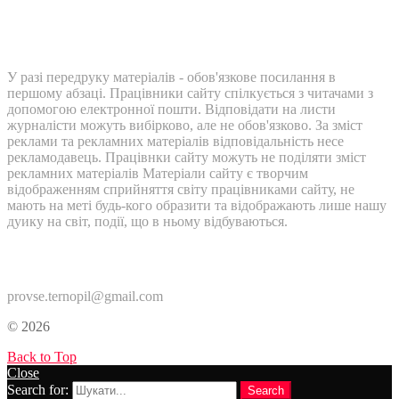
У разі передруку матеріалів - обов'язкове посилання в
першому абзаці. Працівники сайту спілкується з читачами з
допомогою електронної пошти. Відповідати на листи
журналісти можуть вибірково, але не обов'язково. За зміст
реклами та рекламних матеріалів відповідальність несе
рекламодавець. Працівнки сайту можуть не поділяти зміст
рекламних матеріалів Матеріали сайту є творчим
відображенням сприйняття світу працівниками сайту, не
мають на меті будь-кого образити та відображають лише нашу
дуику на світ, події, що в ньому відбуваються.
Контакти:
provse.ternopil@gmail.com
© 2026
Back to Top
Close
Search for:
Search