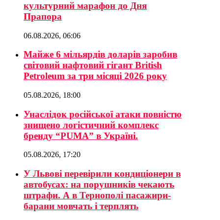
культурний марафон до Дня
Прапора
06.08.2026, 06:06
Майже 6 мільярдів доларів заробив
світовий нафтовий гігант British
Petroleum за три місяці 2026 року
05.08.2026, 18:00
Унаслідок російської атаки повністю
знищено логістичний комплекс
бренду “PUMA” в Україні.
05.08.2026, 17:20
У Львові перевірили кондиціонери в
автобусах: на порушників чекають
штрафи. А в Тернополі пасажири-
барани мовчать і терплять