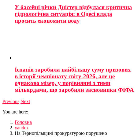
У басейні річки Дністер відбулася критична
гідрологічна ситуація: в Одесі влада
просить економити воду
Іспанія заробила найбільшу суму призових
в історії чемпіонату світу-2026, але це
однаково мізер, у порівнянні з тими
мільярдами, що заробили засновники ФІФА
Previous
Next
You are here:
Головна
yandex
На Тернопільщині прокуратурою порушено