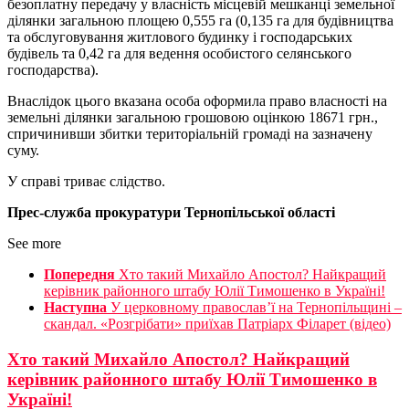
безоплатну передачу у власність місцевій мешканці земельної
ділянки загальною площею 0,555 га (0,135 га для будівництва
та обслуговування житлового будинку і господарських
будівель та 0,42 га для ведення особистого селянського
господарства).
Внаслідок цього вказана особа оформила право власності на
земельні ділянки загальною грошовою оцінкою 18671 грн.,
спричинивши збитки територіальній громаді на зазначену
суму.
У справі триває слідство.
Прес-служба прокуратури Тернопільської області
See more
Попередня
Хто такий Михайло Апостол? Найкращий
керівник районного штабу Юлії Тимошенко в Україні!
Наступна
У церковному православ’ї на Тернопільщині –
скандал. «Розгрібати» приїхав Патріарх Філарет (відео)
Хто такий Михайло Апостол? Найкращий
керівник районного штабу Юлії Тимошенко в
Україні!