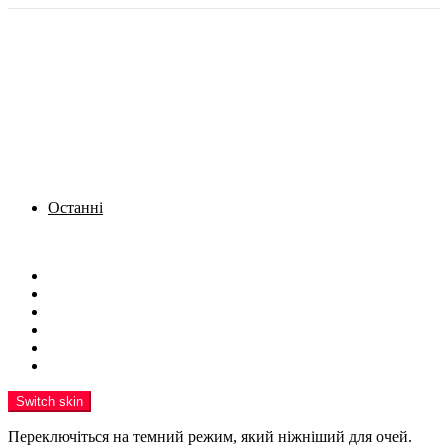
Останні
Menu
Новини
Політика
Кримінал
Фото
Надіслати новину
Реклама на сайті
Switch skin
Переключіться на темний режим, який ніжніший для очей.