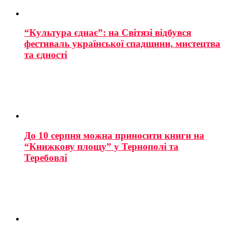
“Культура єднає”: на Світязі відбувся
фестиваль української спадщини, мистецтва
та єдності
До 10 серпня можна приносити книги на
“Книжкову площу” у Тернополі та
Теребовлі