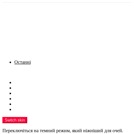
Останні
Menu
Новини
Політика
Кримінал
Фото
Надіслати новину
Реклама на сайті
Switch skin
Переключіться на темний режим, який ніжніший для очей.