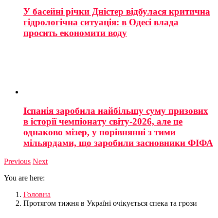
У басейні річки Дністер відбулася критична
гідрологічна ситуація: в Одесі влада
просить економити воду
Іспанія заробила найбільшу суму призових
в історії чемпіонату світу-2026, але це
однаково мізер, у порівнянні з тими
мільярдами, що заробили засновники ФІФА
Previous
Next
You are here:
Головна
Протягом тижня в Україні очікується спека та грози