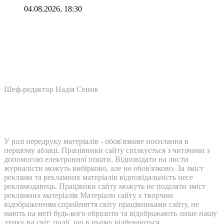
04.08.2026, 18:30
Шеф-редактор Надія Сеник
У разі передруку матеріалів - обов'язкове посилання в
першому абзаці. Працівники сайту спілкується з читачами з
допомогою електронної пошти. Відповідати на листи
журналісти можуть вибірково, але не обов'язково. За зміст
реклами та рекламних матеріалів відповідальність несе
рекламодавець. Працівнки сайту можуть не поділяти зміст
рекламних матеріалів Матеріали сайту є творчим
відображенням сприйняття світу працівниками сайту, не
мають на меті будь-кого образити та відображають лише нашу
дуику на світ, події, що в ньому відбуваються.