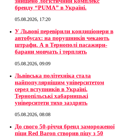
знищено логістичний комплекс
бренду “PUMA” в Україні.
05.08.2026, 17:20
У Львові перевірили кондиціонери в
автобусах: на порушників чекають
штрафи. А в Тернополі пасажири-
барани мовчать і терплять
05.08.2026, 09:09
Львівська політехніка стала
найпопулярнішим університетом
серед вступників в Україні.
Тернопільські хабарницькі
університети тихо заздрять
05.08.2026, 08:08
До свого 50-річчя бренд замороженої
піци Red Baron створив піцу з 50