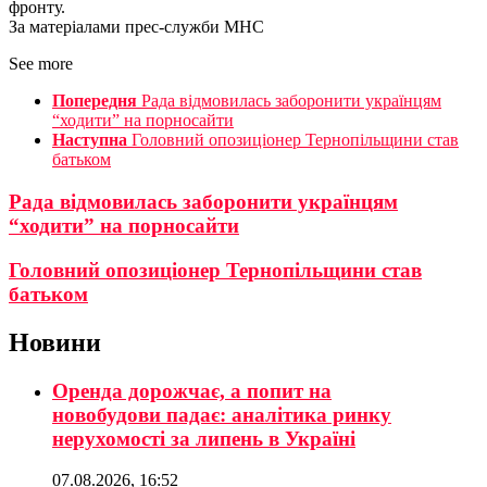
фронту.
За матеріалами прес-служби МНС
See more
Попередня
Рада відмовилась заборонити українцям
“ходити” на порносайти
Наступна
Головний опозиціонер Тернопільщини став
батьком
Рада відмовилась заборонити українцям
“ходити” на порносайти
Головний опозиціонер Тернопільщини став
батьком
Новини
Оренда дорожчає, а попит на
новобудови падає: аналітика ринку
нерухомості за липень в Україні
07.08.2026, 16:52