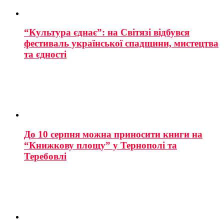
“Культура єднає”: на Світязі відбувся
фестиваль української спадщини, мистецтва
та єдності
До 10 серпня можна приносити книги на
“Книжкову площу” у Тернополі та
Теребовлі