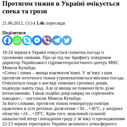
Протягом тижня в Україні очікується
спека та грози
21.06.2012, 13:14
1.4k
перегляди
Поділитися
18-24 червня в Україні очікується спекотна погода із
грозовими зливами. Про це під час брифінгу повідомив
директор Українського гідрометеорологічного центру МНС
Микола Кульбіда.
«Спека і зливи – явища взаємопов’язані. У зв’язку з цим
протягом поточного тижня утримуватиметься мінлива погода.
Очікуються опади у вигляді зливових грозових дощів,
подекуди навіть град. Але ці явища не повинні бути дуже
інтенсивними. Також подібні дощі навряд чи спричинять
паводки», – наголосив Микола Кульбіда.
За його словами, протягом тижня температура повітря
практично в усіх регіонах досягатиме +30…+36°C, у західних
областях +24…+29°C. Крім того, можливий сильний
шквалистий вітер і випадання граду у зв’язку із проходженням
22-23 червня територією України активного атмосферного