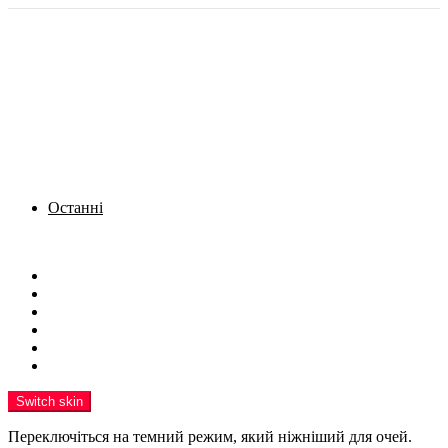
Останні
Menu
Новини
Політика
Кримінал
Фото
Надіслати новину
Реклама на сайті
Switch skin
Переключіться на темний режим, який ніжніший для очей.