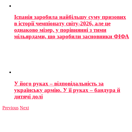
Іспанія заробила найбільшу суму призових
в історії чемпіонату світу-2026, але це
однаково мізер, у порівнянні з тими
мільярдами, що заробили засновники ФІФА
У його руках – відповідальність за
українську армію. У її руках – бандура й
дитячі долі
Previous
Next