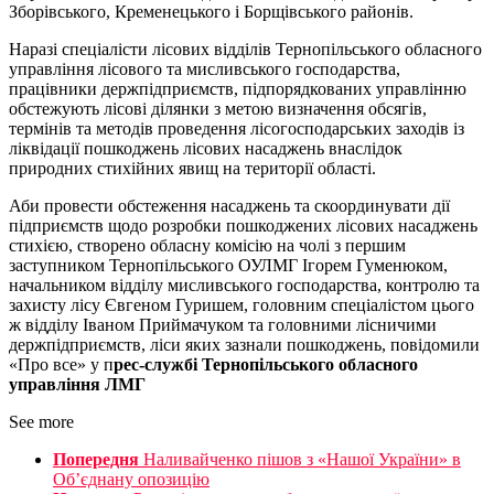
Зборівського, Кременецького і Борщівського районів.
Наразі спеціалісти лісових відділів Тернопільського обласного
управління лісового та мисливського господарства,
працівники держпідприємств, підпорядкованих управлінню
обстежують лісові ділянки з метою визначення обсягів,
термінів та методів проведення лісогосподарських заходів із
ліквідації пошкоджень лісових насаджень внаслідок
природних стихійних явищ на території області.
Аби провести обстеження насаджень та скоординувати дії
підприємств щодо розробки пошкоджених лісових насаджень
стихією, створено обласну комісію на чолі з першим
заступником Тернопільського ОУЛМГ Ігорем Гуменюком,
начальником відділу мисливського господарства, контролю та
захисту лісу Євгеном Гуришем, головним спеціалістом цього
ж відділу Іваном Приймачуком та головними лісничими
держпідприємств, ліси яких зазнали пошкоджень, повідомили
«Про все» у п
рес-службі Тернопільського обласного
управління ЛМГ
See more
Попередня
Наливайченко пішов з «Нашої України» в
Об’єднану опозицію