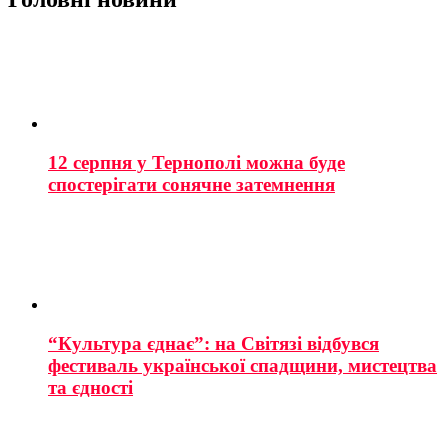
12 серпня у Тернополі можна буде
спостерігати сонячне затемнення
“Культура єднає”: на Світязі відбувся
фестиваль української спадщини, мистецтва
та єдності