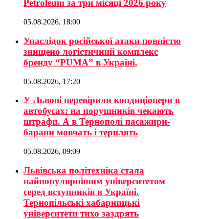
Petroleum за три місяці 2026 року
05.08.2026, 18:00
Унаслідок російської атаки повністю
знищено логістичний комплекс
бренду “PUMA” в Україні.
05.08.2026, 17:20
У Львові перевірили кондиціонери в
автобусах: на порушників чекають
штрафи. А в Тернополі пасажири-
барани мовчать і терплять
05.08.2026, 09:09
Львівська політехніка стала
найпопулярнішим університетом
серед вступників в Україні.
Тернопільські хабарницькі
університети тихо заздрять