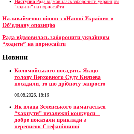
Наступна
Рада відмовилась заборонити українцям
“ходити” на порносайти
Наливайченко пішов з «Нашої України» в
Об’єднану опозицію
Рада відмовилась заборонити українцям
“ходити” на порносайти
Новини
Коломойського посадять. Якщо
голову Верховного Суду Князева
посадили, то цю дрібноту запросто
06.08.2026, 18:16
Як влада Зеленського намагається
“хакнути” незалежні конкурси –
добре показали приклади з
переписок Стефанішиної