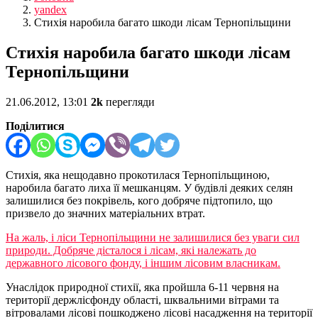
yandex
Стихія наробила багато шкоди лісам Тернопільщини
Стихія наробила багато шкоди лісам
Тернопільщини
21.06.2012, 13:01
2k
перегляди
Поділитися
Стихія, яка нещодавно прокотилася Тернопільщиною,
наробила багато лиха її мешканцям. У будівлі деяких селян
залишилися без покрівель, кого добряче підтопило, що
призвело до значних матеріальних втрат.
На жаль, і ліси Тернопільщини не залишилися без уваги сил
природи. Добряче дісталося і лісам, які належать до
державного лісового фонду, і іншим лісовим власникам.
Унаслідок природної стихії, яка пройшла 6-11 червня на
території держлісфонду області, шквальними вітрами та
вітровалами лісові пошкоджено лісові насадження на території