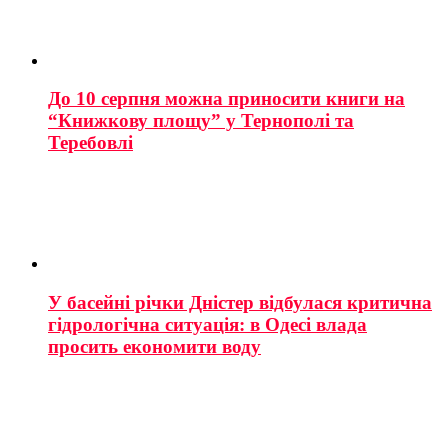
До 10 серпня можна приносити книги на
“Книжкову площу” у Тернополі та
Теребовлі
У басейні річки Дністер відбулася критична
гідрологічна ситуація: в Одесі влада
просить економити воду