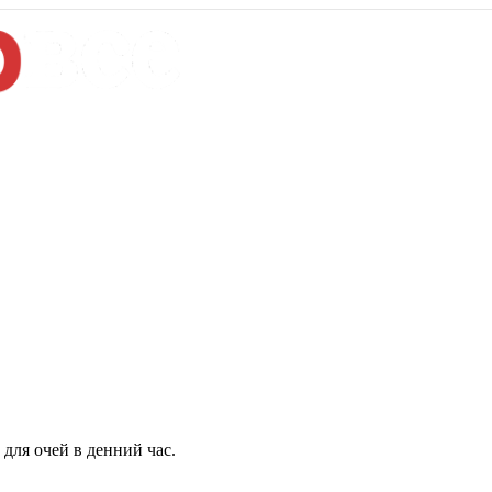
для очей в денний час.