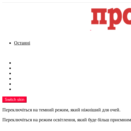
Останні
Menu
Новини
Політика
Кримінал
Фото
Надіслати новину
Реклама на сайті
Switch skin
Переключіться на темний режим, який ніжніший для очей.
Переключіться на режим освітлення, який буде більш приємним 
шукати