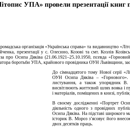
Літопис УПА» провели презентації книг 
 громадська організація «Українська справа» та видавництво «Л
ченка, презентації у с. Олесино, Козові та смт. Козлів Козі
а про Осипа Дяківа (21.06.1921–25.10.1950, псевда «Горнови
ізатора боротьби УПА, крайового провідника ОУН Львівщини, за
До сімнадцятого тому Нової серії «
ОУН Осипа Дяківа – «Горнового». 
листування, а також упорядник В.
висвітлюють життєвий шлях вояка і пу
і матеріалів, поміщених в книзі, публ
В своєму дослідженні «Портрет Осип
діяльність одного з провідних публ
Осипа Дяківа. На підставі широкого ма
історик В. Мороз з’ясовує його внесо
двох десятків праць.