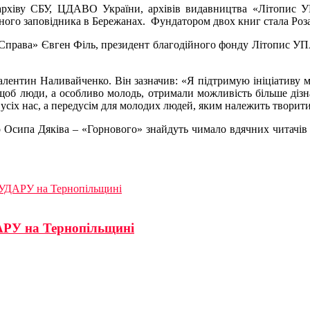
 архіву СБУ, ЦДАВО України, архівів видавництва «Літопис УП
рного заповідника в Бережанах. Фундатором двох книг стала Роз
 Справа» Євген Філь, президент благодійного фонду Літопис УП
алентин Наливайченко. Він зазначив: «Я підтримую ініціативу м
, щоб люди, а особливо молодь, отримали можливість більше діз
я усіх нас, а передусім для молодих людей, яким належить творит
ро Осипа Дяківа – «Горнового» знайдуть чимало вдячних читачі
 УДАРУ на Тернопільщині
АРУ на Тернопільщині