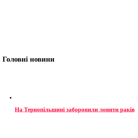
Головні новини
На Тернопільщині заборонили ловити раків