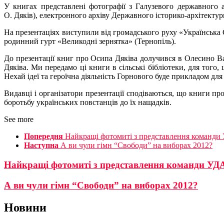
У книгах представлені фотографії з Галузевого державного
О. Дяків), електронного архіву Державного історико-архітекту
На презентаціях виступили від громадського руху «Українська
родинний гурт «Великодні зернятка» (Тернопіль).
До презентації книг про Осипа Дяківа долучився в Олесино В
Дяківа. Ми передамо ці книги в сільські бібліотеки, для того
Нехай ідеї та героїчна діяльність Горнового буде прикладом дл
Видавці і організатори презентації сподіваються, що книги п
боротьбу українських повстанців до їх нащадків.
See more
Попередня
Найкращі фотомиті з представлення команди
Наступна
А ви чули гімн “Свободи” на виборах 2012?
Найкращі фотомиті з представлення команди УД
А ви чули гімн “Свободи” на виборах 2012?
Новини