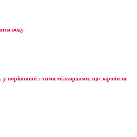
мити воду
р, у порівнянні з тими мільярдами, що заробили