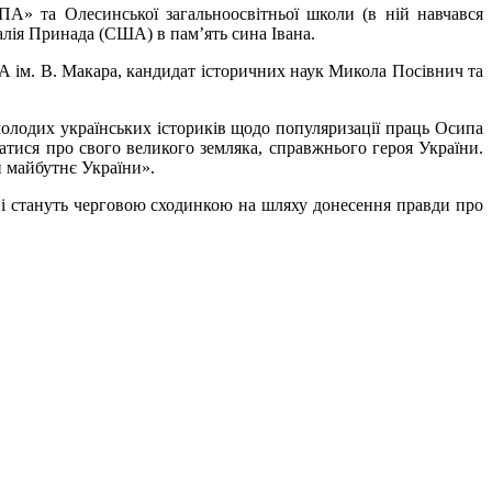
А» та Олесинської загальноосвітньої школи (в ній навчався
алія Принада (США) в пам’ять сина Івана.
А ім. В. Макара, кандидат історичних наук Микола Посівнич та
олодих українських істориків щодо популяризації праць Осипа
натися про свого великого земляка, справжнього героя України.
и майбутнє України».
в і стануть черговою сходинкою на шляху донесення правди про