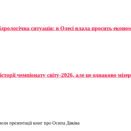
ідрологічна ситуація: в Одесі влада просить еконо
сторії чемпіонату світу-2026, але це однаково мізе
ели презентації книг про Осипа Дяківа