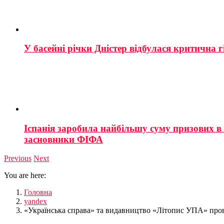
У басейні річки Дністер відбулася критична г
Іспанія заробила найбільшу суму призових в і
засновники ФІФА
Previous
Next
You are here:
Головна
yandex
«Українська справа» та видавництво «Літопис УПА» пров