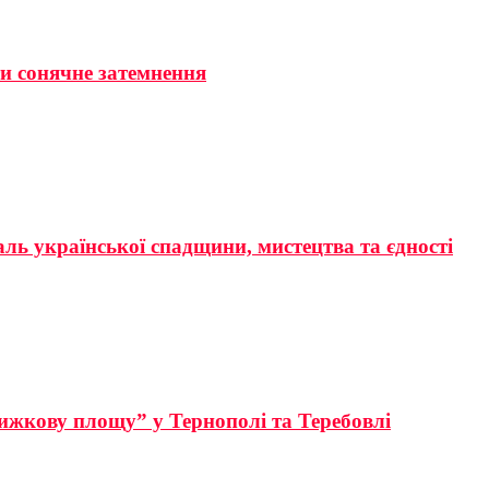
ти сонячне затемнення
аль української спадщини, мистецтва та єдності
ижкову площу” у Тернополі та Теребовлі