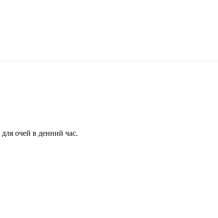
для очей в денний час.