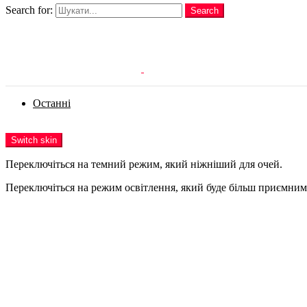
Search for:
Search
Login
Останні
Menu
Switch skin
Переключіться на темний режим, який ніжніший для очей.
Переключіться на режим освітлення, який буде більш приємним 
Login