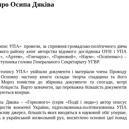
про Осипа Дяківа
ітопис УПА» провели, за сприяння громадсько-політичного діяча
вського району книг авторства відомого дослідника ОУН і УПА
й», «Артем», «Гончарук», «Горновий», «Наум», «Осипенко») –
ступника голови Генерального Секретаріату УГВР.
Літопису УПА» увійшли документи і матеріали члена Проводу
Основну частину книги складає творча спадщина та його
 Мороз помістив до збірника документи та спогади, котрі
бліциста. Варто зазначити, що переважна більшість документів
ікуються вперше.
а Дяківа – «Горнового» (серія «Події і люди») автор описує
іцистів воюючої України, підполковника-політвиховника УПА
сиву джерел, більшість яких вводяться в науковий обіг уперше,
к в український визвольний рух, висвітлено основні ідеї понад