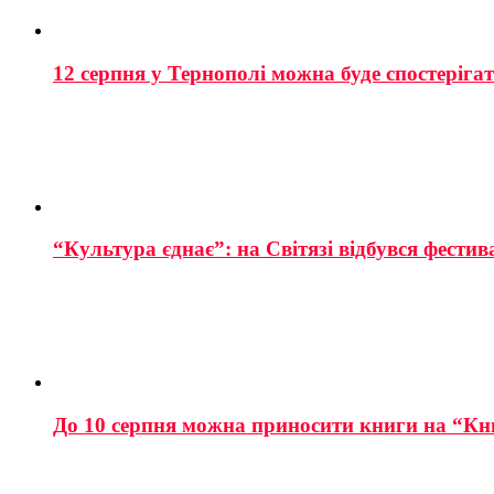
12 серпня у Тернополі можна буде спостеріга
“Культура єднає”: на Світязі відбувся фестив
До 10 серпня можна приносити книги на “Кн