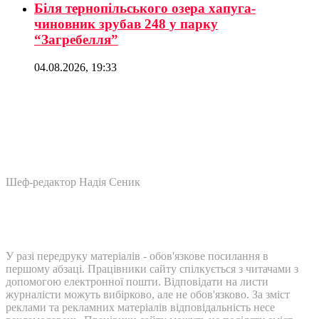
Біля тернопільського озера хапуга-
чиновник зрубав 248 у парку
“Загребелля”
04.08.2026, 19:33
Шеф-редактор Надія Сеник
У разі передруку матеріалів - обов'язкове посилання в
першому абзаці. Працівники сайту спілкується з читачами з
допомогою електронної пошти. Відповідати на листи
журналісти можуть вибірково, але не обов'язково. За зміст
реклами та рекламних матеріалів відповідальність несе