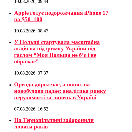
10.08.2026, 09:44
Apple готує подорожчання iPhone 17
на $50–100
10.08.2026, 08:47
У Польщі стартувала масштабна
акція на підтримку України під
гаслом “Моя Польща не б’є і не
ображає”
10.08.2026, 07:37
Оренда дорожчає, а попит на
новобудови падає: аналітика ринку
нерухомості за липень в Україні
07.08.2026, 16:52
На Тернопільщині заборонили
ловити раків