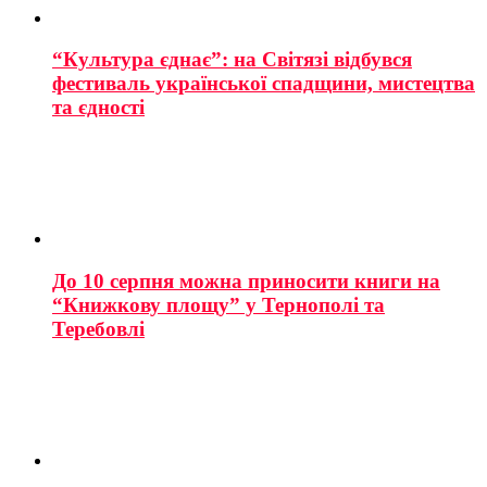
“Культура єднає”: на Світязі відбувся
фестиваль української спадщини, мистецтва
та єдності
До 10 серпня можна приносити книги на
“Книжкову площу” у Тернополі та
Теребовлі