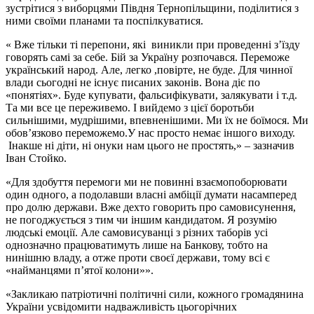
зустрітися з виборцями Півдня Тернопільщини, поділитися з
ними своїми планами та поспілкуватися.
« Вже тільки ті перепони, які виникли при проведенні з’їзду
говорять самі за себе. Бій за Україну розпочався. Переможе
український народ. Але, легко ,повірте, не буде. Для чинної
влади сьогодні не існує писаних законів. Вона діє по
«понятіях». Буде купувати, фальсифікувати, залякувати і т.д.
Та ми все це переживемо. І вийдемо з цієї боротьби
сильнішими, мудрішими, впевненішими. Ми їх не боїмося. Ми
обов’язково переможемо.У нас просто немає іншого виходу.
Інакше ні діти, ні онуки нам цього не простять,» – зазначив
Іван Стойко.
«Для здобуття перемоги ми не повинні взаємопоборювати
один одного, а подолавши власні амбіції думати насамперед
про долю держави. Вже дехто говорить про самовисунення,
не погоджується з тим чи іншим кандидатом. Я розумію
людські емоції. Але самовисуванці з різних таборів усі
однозначно працюватимуть лише на Банкову, тобто на
нинішню владу, а отже проти своєї держави, тому всі є
«найманцями п’ятої колони»».
«Закликаю патріотичні політичні сили, кожного громадянина
України усвідомити надважливість цьогорічних