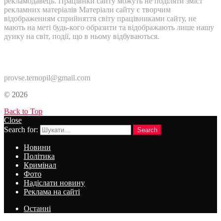
рекламодавець. Працівнки сайту можуть не поділяти зміст
рекламних матеріалів Матеріали сайту є творчим
відображенням сприйняття світу працівниками сайту, не
мають на меті будь-кого образити та відображають лише нашу
дуику на світ, події, що в ньому відбуваються.
Контакти:
provse.ternopil@gmail.com
© 2026
Back to Top
Close
Search for:
Search
Новини
Політика
Кримінал
Фото
Надіслати новину
Реклама на сайті
Останні