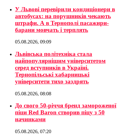
У Львові перевірили кондиціонери в
автобусах: на порушників чекають
штрафи. А в Тернополі пасажири-
барани мовчать і терплять
05.08.2026, 09:09
Львівська політехніка стала
найпопулярнішим університетом
серед вступників в Україні.
Тернопільські хабарницькі
університети тихо заздрять
05.08.2026, 08:08
До свого 50-річчя бренд замороженої
піци Red Baron створив піцу з 50
начинками
05.08.2026, 07:20