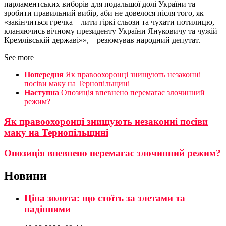
парламентських виборів для подальшої долі України та
зробити правильний вибір, аби не довелося після того, як
«закінчиться гречка – лити гіркі сльози та чухати потилицю,
кланяючись вічному президенту України Януковичу та чужій
Кремлівській державі»», – резюмував народний депутат.
See more
Попередня
Як правоохоронці знищують незаконні
посіви маку на Тернопільщині
Наступна
Опозиція впевнено перемагає злочинний
режим?
Як правоохоронці знищують незаконні посіви
маку на Тернопільщині
Опозиція впевнено перемагає злочинний режим?
Новини
Ціна золота: що стоїть за злетами та
падіннями