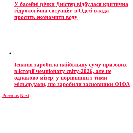
У басейні річки Дністер відбулася критична
гідрологічна ситуація: в Одесі влада
просить економити воду
Іспанія заробила найбільшу суму призових
в історії чемпіонату світу-2026, але це
однаково мізер, у порівнянні з тими
мільярдами, що заробили засновники ФІФА
Previous
Next