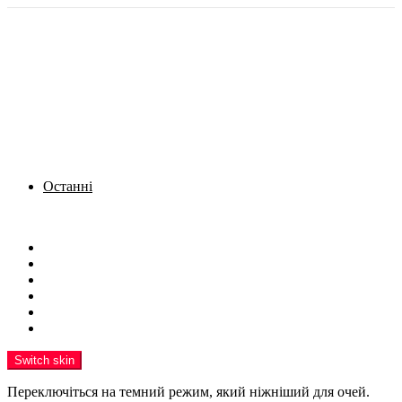
Останні
Menu
Новини
Політика
Кримінал
Фото
Надіслати новину
Реклама на сайті
Switch skin
Переключіться на темний режим, який ніжніший для очей.