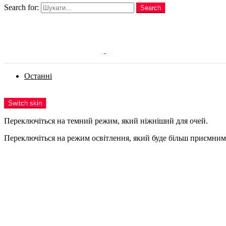
Search for:
Search
Login
Останні
Menu
Switch skin
Переключіться на темний режим, який ніжніший для очей.
Переключіться на режим освітлення, який буде більш приємним 
Login