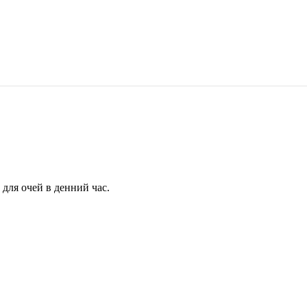
для очей в денний час.