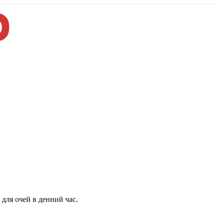
для очей в денний час.