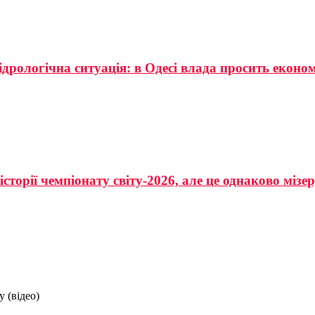
ідрологічна ситуація: в Одесі влада просить еконо
сторії чемпіонату світу-2026, але це однаково мізе
 (відео)