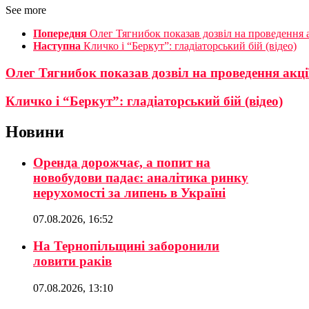
See more
Попередня
Олег Тягнибок показав дозвіл на проведення а
Наступна
Кличко і “Беркут”: гладіаторський бій (відео)
Олег Тягнибок показав дозвіл на проведення акції
Кличко і “Беркут”: гладіаторський бій (відео)
Новини
Оренда дорожчає, а попит на
новобудови падає: аналітика ринку
нерухомості за липень в Україні
07.08.2026, 16:52
На Тернопільщині заборонили
ловити раків
07.08.2026, 13:10