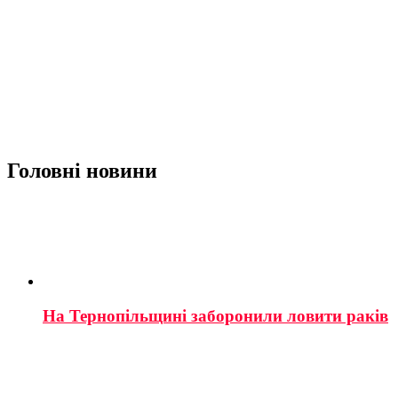
Головні новини
На Тернопільщині заборонили ловити раків