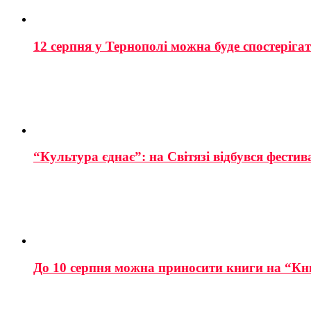
12 серпня у Тернополі можна буде спостеріга
“Культура єднає”: на Світязі відбувся фестив
До 10 серпня можна приносити книги на “Кн