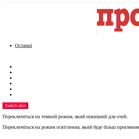
Останні
Menu
Новини
Політика
Кримінал
Фото
Надіслати новину
Реклама на сайті
Switch skin
Переключіться на темний режим, який ніжніший для очей.
Переключіться на режим освітлення, який буде більш приємним 
шукати