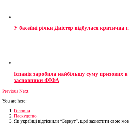
У басейні річки Дністер відбулася критична г
Іспанія заробила найбільшу суму призових в і
засновники ФІФА
Previous
Next
You are here:
Головна
Паскудство
Як українці відтіснили “Беркут”, щоб захистити свою мову