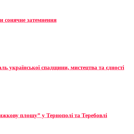
ти сонячне затемнення
аль української спадщини, мистецтва та єдності
ижкову площу” у Тернополі та Теребовлі