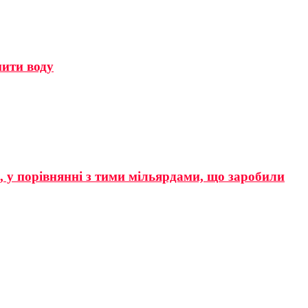
мити воду
р, у порівнянні з тими мільярдами, що заробили