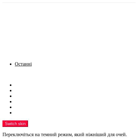
Останні
Menu
Новини
Політика
Кримінал
Фото
Надіслати новину
Реклама на сайті
Switch skin
Переключіться на темний режим, який ніжніший для очей.