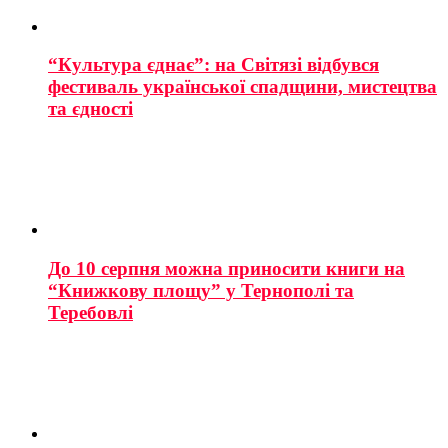
“Культура єднає”: на Світязі відбувся
фестиваль української спадщини, мистецтва
та єдності
До 10 серпня можна приносити книги на
“Книжкову площу” у Тернополі та
Теребовлі