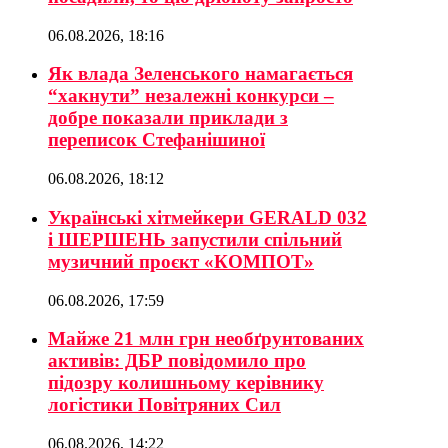
06.08.2026, 18:16
Як влада Зеленського намагається
“хакнути” незалежні конкурси –
добре показали приклади з
переписок Стефанішиної
06.08.2026, 18:12
Українські хітмейкери GERALD 032
і ШЕРШЕНЬ запустили спільний
музичний проєкт «КОМПОТ»
06.08.2026, 17:59
Майже 21 млн грн необґрунтованих
активів: ДБР повідомило про
підозру колишньому керівнику
логістики Повітряних Сил
06.08.2026, 14:22