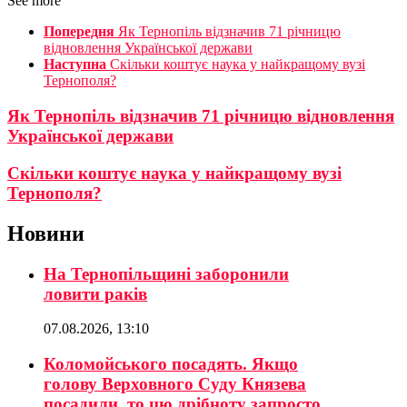
See more
Попередня
Як Тернопіль відзначив 71 річницю
відновлення Української держави
Наступна
Скільки коштує наука у найкращому вузі
Тернополя?
Як Тернопіль відзначив 71 річницю відновлення
Української держави
Скільки коштує наука у найкращому вузі
Тернополя?
Новини
На Тернопільщині заборонили
ловити раків
07.08.2026, 13:10
Коломойського посадять. Якщо
голову Верховного Суду Князева
посадили, то цю дрібноту запросто