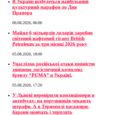
В Україні відбудеться найбільший
культурний марафон до Дня
Прапора
06.08.2026, 06:06
Майже 6 мільярдів доларів заробив
світовий нафтовий гігант British
Petroleum за три місяці 2026 року
05.08.2026, 18:00
Унаслідок російської атаки повністю
знищено логістичний комплекс
бренду “PUMA” в Україні.
05.08.2026, 17:20
У Львові перевірили кондиціонери в
автобусах: на порушників чекають
штрафи. А в Тернополі пасажири-
барани мовчать і терплять