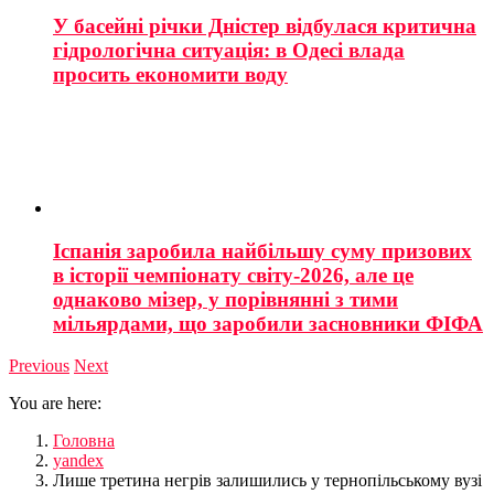
У басейні річки Дністер відбулася критична
гідрологічна ситуація: в Одесі влада
просить економити воду
Іспанія заробила найбільшу суму призових
в історії чемпіонату світу-2026, але це
однаково мізер, у порівнянні з тими
мільярдами, що заробили засновники ФІФА
Previous
Next
You are here:
Головна
yandex
Лише третина негрів залишились у тернопільському вузі