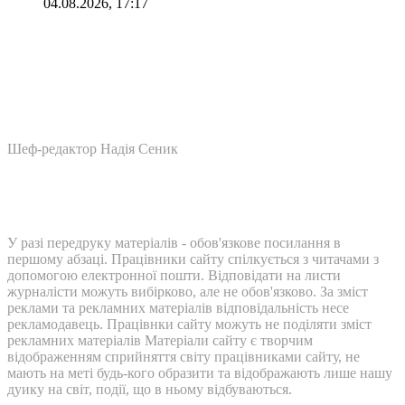
04.08.2026, 17:17
Шеф-редактор Надія Сеник
У разі передруку матеріалів - обов'язкове посилання в
першому абзаці. Працівники сайту спілкується з читачами з
допомогою електронної пошти. Відповідати на листи
журналісти можуть вибірково, але не обов'язково. За зміст
реклами та рекламних матеріалів відповідальність несе
рекламодавець. Працівнки сайту можуть не поділяти зміст
рекламних матеріалів Матеріали сайту є творчим
відображенням сприйняття світу працівниками сайту, не
мають на меті будь-кого образити та відображають лише нашу
дуику на світ, події, що в ньому відбуваються.